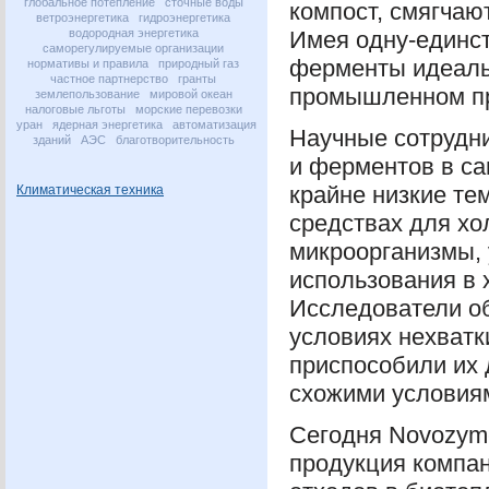
глобальное потепление
сточные воды
компост, смягчаю
ветроэнергетика
гидроэнергетика
водородная энергетика
Имея одну-единс
саморегулируемые организации
ферменты идеаль
нормативы и правила
природный газ
частное партнерство
гранты
промышленном пр
землепользование
мировой океан
налоговые льготы
морские перевозки
уран
ядерная энергетика
автоматизация
Научные сотрудн
зданий
АЭС
благотворительность
и ферментов в с
крайне низкие те
Климатическая техника
средствах для хо
микроорганизмы, 
использования в 
Исследователи о
условиях нехватк
приспособили их
схожими условия
Сегодня Novozym
продукция компа