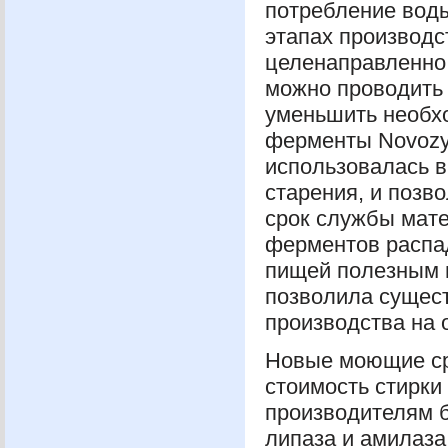
потребление воды
этапах производс
целенаправленно 
можно проводить 
уменьшить необхо
ферменты Novozy
использовалась 
старения, и позв
срок службы мате
ферментов распад
пищей полезным 
позволила сущест
производства на
Новые моющие ср
стоимость стирки
производителям б
липаза и амилаз