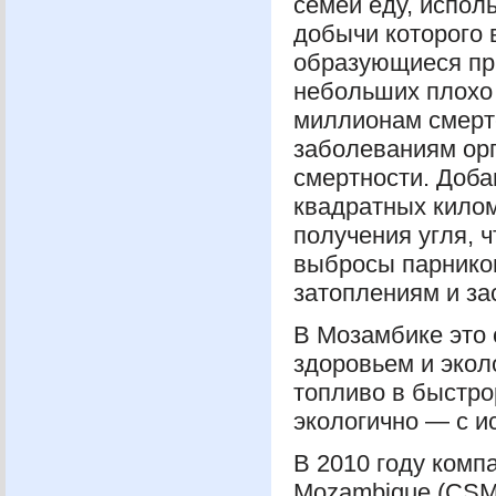
семей еду, испол
добычи которого 
образующиеся при
небольших плохо 
миллионам смерте
заболеваниям орг
смертности. Доба
квадратных кило
получения угля, 
выбросы парников
затоплениям и за
В Мозамбике это 
здоровьем и экол
топливо в быстро
экологично — с и
В 2010 году комп
Mozambique (
CS