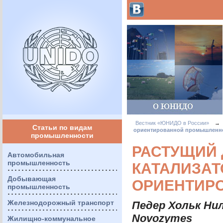
Вестник «ЮНИДО в России»
→
Статьи по видам
ориентированной промышленн
промышленности
РАСТУЩИЙ 
Автомобильная
промышленность
КАТАЛИЗАТ
Добывающая
ОРИЕНТИР
промышленность
Железнодорожный транспорт
Педер Хольк Ни
Novozymes
Жилищно-коммунальное