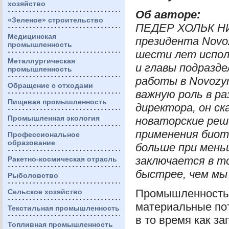
хозяйство
Об авторе:
«Зеленое» строительство
ПЕДЕР
ХОЛЬК
Н
Медицинская
президента Novoz
промышленность
шести лет испол
Металлургическая
и главы подразде
промышленность
работы в Novozym
Обращение с отходами
важную роль в ра
Пищевая промышленность
директора, он ск
Промышленная экология
новаторские реш
применения биот
Профессиональное
образование
больше при меньш
заключается в т
Ракетно-космическая отрасль
быстрее, чем мы
Рыболовство
Промышленность 
Сельское хозяйство
материальные по
Текстильная промышленность
в то время как з
Топливная промышленность