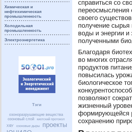
справиться со св
Химическая и
переосмысления 
нефтехимическая
промышленность
своего существов
получение сырья 
Холодильная
промышленность
воды и энергии и
полученными био
Электроэнергетика
Благодаря биотех
во многих отрасля
продуктов питани
повысилась урожа
биологическое то
конкурентоспособ
позволяют сократ
жизненный уровен
Тэги
формирующейся р
озоноразрушающие вещества
озоновый слой
киотский протокол
сохранению приро
проекты
ХФУ
озоновые дыры