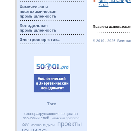
Эксперты ЮНИДО п
Китай
Химическая и
нефтехимическая
промышленность
Холодильная
Правила использован
промышленность
Электроэнергетика
© 2010 - 2026, Вестн
Тэги
озоноразрушающие вещества
озоновый слой
киотский протокол
проекты
ХФУ
озоновые дыры