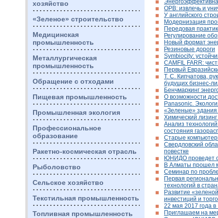
Энергоэффективная
хозяйство
ОРВ: извлечь и ун
У английского стр
«Зеленое» строительство
Модернизация прои
Передовая практи
Медицинская
Регулирование обо
промышленность
Новый формат эне
Резиновые дороги
Symbiocity: устойч
Металлургическая
CAMFIL FARR: чист
промышленность
Первый Евразийски
Т. С. Кипчатова, 
Обращение с отходами
будущих бизнес-л
Бенчмаркинг энерг
Пищевая промышленность
О возможности дос
Panasonic. Экологи
«Зеленые» здания 
Промышленная экология
Химический лизинг
Анализ технологий
Профессиональное
состояния газорас
образование
Старые компьютер
Свердловский обла
Ракетно-космическая отрасль
повестке
ЮНИДО проведет се
В Алматы прошел 
Рыболовство
Семинар по пробле
Первая региональн
Сельское хозяйство
технологий в стра
Развитие «зеленой
Текстильная промышленность
инвестиций и торг
22 мая 2017 года 
Приглашаем на ме
Топливная промышленность