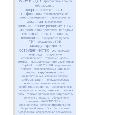
ЮНИДО
профессиональное
образование
энергоэффективность
конференции
энергосбережение
энергоменеджмент
законопроекты
экология
рыболовство
промышленное развитие
ГХФУ
монреальский протокол
передача
промышленность
технологий
технологии
переработка мусора
ГЭФ
обращение с ПХБ
международное
сотрудничество
сертификация
энергоаудит
социальная
ответственность
тепловые насосы
аммиак
промышленная интеграция стран
инвестиции
ЕврАзЭс
парниковый
эффект
возобновляемые источники
зарубежный опыт
энергии
альтернативные источники энергии
цифровизация
природоподобные
технологии
химический лизинг
устойчивое развитие
инновационные
технологии
углерод
интервью
очистка
воды
стойкие органические загрязнители
зеленые стандарты
обращение с
качество жизни
отходами
биоэнергетика
зеленое строительство
R22
биоразнообразие
биотопливо
гидропоника
общественное обсуждение