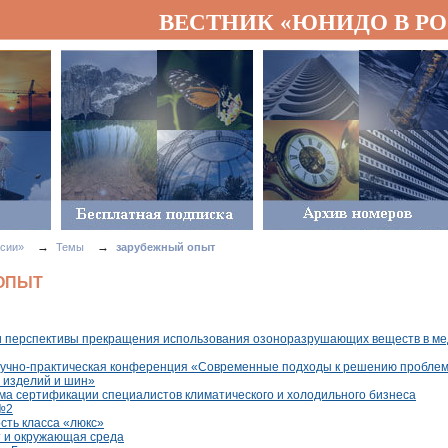
ВЕСТНИК «ЮНИДО В Р
→
→
сии»
Темы
зарубежный опыт
ОПЫТ
и перспективы прекращения использования озоноразрушающих веществ в ме
учно-практическая конференция «Современные подходы к решению проблем
 изделий и шин»
ма сертификации специалистов климатического и холодильного бизнеса
№2
ть класса «люкс»
 и окружающая среда