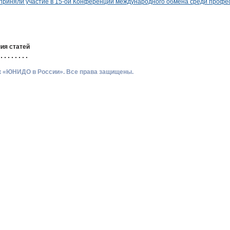
риняли участие в 15-ой Конференции международного обмена среди профес
ия статей
ик «ЮНИДО в России». Все права защищены.