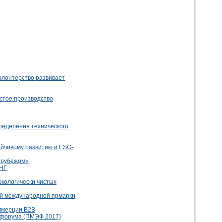
волонтерство развивает
стое производство
ределения технического
йчивому развитию и ESG-
 рубежом»
СНГ
кологически чистых
ой международной ярмарки
оммерции B2B
 форума (ПМЭФ 2017)