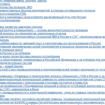
 Германия вчера, сегодня, завтра
ичтожить
оительства большое ЭКО
зводственных фондов предприятий: в поисках оптимального подхода
ка в отношении ПХБ
рота парниковых газов в Европе как возможный путь для России
ргосбережения
ивое развитие шведских городов
ый воздух в помещениях — основа жизнедеятельности человека!
й конгресс по переработке электронных отходов
руководитель корпоративных отношений IBM в России и СНГ: «Корпоративное 
идеров»
оэффективности: мировой опыт и перспективы его использования в России
тижения экономических целей предприятия в процессе перехода на более чи
я превыше всего!
в России и за рубежом
 и конец эпохи бессмысленного потребления
 и оборудования, применяемых в Российской Федерации и за рубежом для оп
пределительных систем
ы – новый бизнес
стной Союз промышленников и предпринимателей провел заседание по усто
минары «Правовые и практические аспекты обращения с ПХБ в России и за
международный региональный семинар по электронным отходам для стран 
мам обращения с электронными отходами состоится в Алма-Ате
ая конференция «Продвижение решений в области устойчивой энергетики и э
нах СНГ» завершилась в Вене
» промышленности и электронной коммерции - одна из главных тем Китайск
овли
в Москве пройдет российско-китайский семинар, посвященный электронной к
роприятия ЮНИДО в рамках Петербургского международного экономического