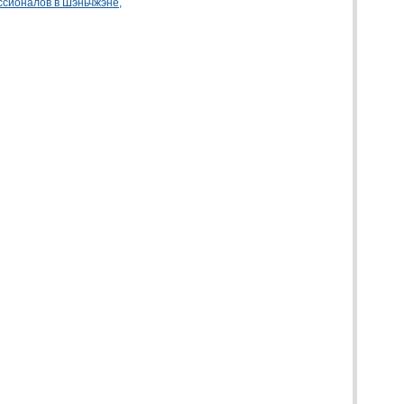
сионалов в Шэньчжэне,