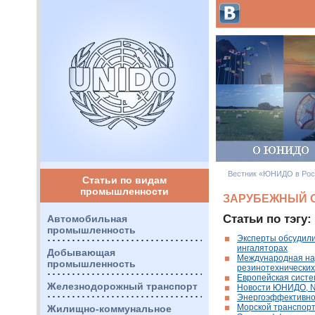
Вестник «ЮНИДО в Рос
Статьи по видам
промышленности
ЗАРУБЕЖНЫЙ 
Статьи по тэгу:
Автомобильная
промышленность
Эксперты обсудил
ингаляторах
Добывающая
Международная на
промышленность
резинотехнических
Европейская систе
Железнодорожный транспорт
Новости ЮНИДО, 
Энергоэффективнос
Морской транспорт
Жилищно-коммунальное