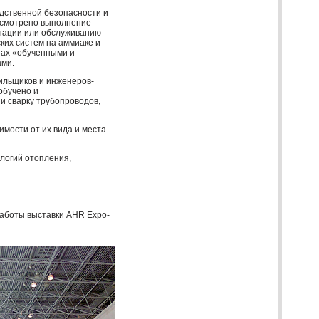
дственной безопасности и
усмотрено выполнение
атации или обслуживанию
их систем на аммиаке и
тах «обученными и
ми.
ильщиков и инженеров-
обучено и
и сварку трубопроводов,
мости от их вида и места
логий отопления,
 работы выставки
AHR
Expo-