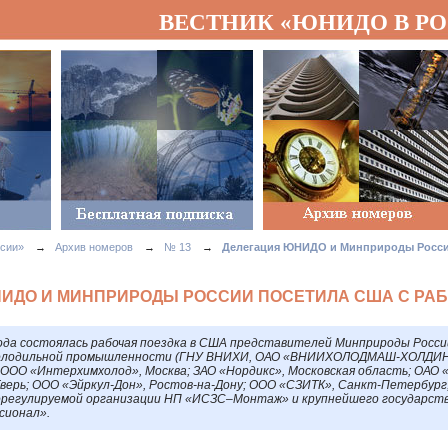
ВЕСТНИК «ЮНИДО В Р
сии»
→
Архив номеров
→
№ 13
→
Делегация ЮНИДО и Минприроды Росси
ИДО И МИНПРИРОДЫ РОССИИ ПОСЕТИЛА США С РА
ода состоялась рабочая поездка в
США
представителей Минприроды России
холодильной промышленности (
ГНУ
ВНИХИ
,
ОАО
«ВНИИХОЛОДМАШ-
ХОЛДИ
ООО
«Интерхимхолод», Москва;
ЗАО
«Нордикс», Московская область;
ОАО
«
верь;
ООО
«Эйркул-Дон», Ростов-на-Дону;
ООО
«СЗИТК», Санкт-Петербург; 
орегулируемой организации НП «ИСЗС–Монтаж» и крупнейшего государств
сионал».