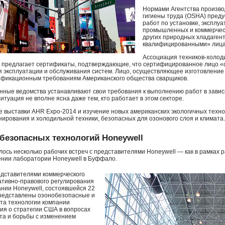
Нормами Агентства произво
гигиены труда (
OSHA
) пред
работ по установке, эксплу
промышленных и коммерческ
других природных хладаген
квалифицированными» лица
Ассоциация техников-холод
) предлагает сертификаты, подтверждающие, что сертифицированное лицо «
 эксплуатации и обслуживания систем. Лицо, осуществляющее изготовление 
ификационным требованиям Американского общества сварщиков.
нные ведомства устанавливают свои требования к выполнению работ в зависи
итуация не вполне ясна даже тем, кто работает в этом секторе.
е выставки
AHR
Expo-2014 и изучение новых американских экологичных техно
ирования и холодильной техники, безопасных для озонового слоя и климата.
безопасных технологий Honeywell
лось несколько рабочих встреч с представителями Honeywell — как в рамках
щении лаборатории Honeywell в Буффало.
редставителями коммерческого
ативно-правового регулирования
пании Honeywell, состоявшейся 22
 представлены озонобезопасные и
та технологии компании
ия о стратегии
США
в вопросах
та и борьбы с изменением