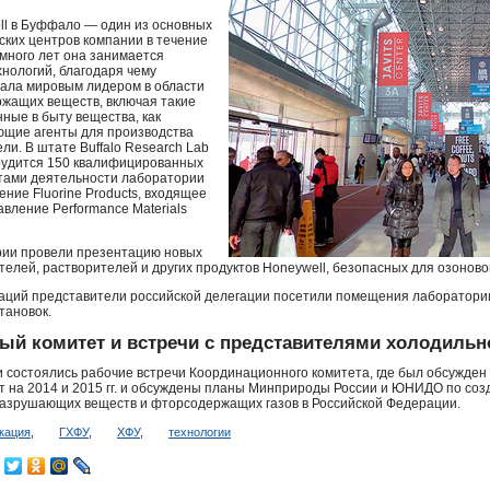
l в Буффало — один из основных
ских центров компании в течение
 много лет она занимается
нологий, благодаря чему
тала мировым лидером в области
жащих веществ, включая такие
ные в быту вещества, как
ющие агенты для производства
ли. В штате Buffalo Research Lab
рудится 150 квалифицированных
атами деятельности лаборатории
ние Fluorine Products, входящее
авление Performance Materials
рии провели презентацию новых
телей, растворителей и других продуктов Honeywell, безопасных для озоновог
аций представители российской делегации посетили помещения лаборатории
тановок.
ый комитет и встречи с представителями холодильн
и состоялись рабочие встречи Координационного комитета, где был обсужден
т на 2014 и 2015 гг. и обсуждены планы Минприроды России и
ЮНИДО
по соз
азрушающих веществ и фторсодержащих газов в Российской Федерации.
кация
,
ГХФУ
,
ХФУ
,
технологии