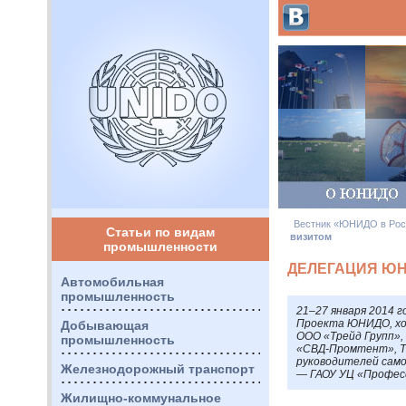
Вестник «ЮНИДО в Рос
Статьи по видам
визитом
промышленности
ДЕЛЕГАЦИЯ ЮН
Автомобильная
промышленность
21–27 января 2014 г
Проекта
ЮНИДО
, 
Добывающая
ООО
«Трейд Групп»,
промышленность
«СВД-Промтент», Т
руководителей сам
Железнодорожный транспорт
—
ГАОУ
УЦ «Профес
Жилищно-коммунальное