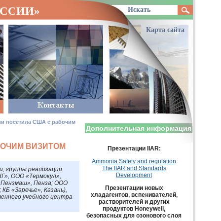
ОССИИ»
Карта сайта
и посетила США с рабочим
Дополнительная информация
БОЧИМ ВИЗИТОМ
Презентации
IIAR
:
Ammonia Safety and regulation
The
IIAR
and Standards
, группы реализации
Development
НГ
»,
ООО
«Термокул»,
Пензмаш», Пенза;
ООО
Презентации новых
КБ «Заречье», Казань),
хладагентов, вспенивателей,
енного учебного центра
растворителей и других
продуктов Honeywell,
безопасных для озонового слоя