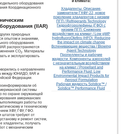
и климата:
лодильного оборудования
дания Координационного
Хладагенты. Описание,
заменители
ГХФУ
-22, новое
поколение хладагентов с низким
хническим
ПГП
/ Refrigerants Technology
борудования (
IIAR
)
Гидрофторолефины (
ГФО
) с
низким
ПГП
. Снижение
воздействия на климат / Low gWP
других природных
hydrofluoroOlefins (
HFO
). Reducing
ся опытом и знаниями,
the impact on climate change
ьного оборудования.
Вспенивающие вещества / Blowing
IIAR
распространяются
Agent Technology
именения CO
. Материалы
2
Пропелленты и рабочие
ать и эксплуатировать
жидкости. Компоненты аэрозолей
с незначительным воздействием
на климат / Propellant and
оворились о направлениях
Performance Fluid: Low
а между
ЮНИДО
,
IIAR
и
Environmental Impact Products for
ийской Федерации.
Aerosol Formulation
Рабочая жидкость Solstice™ /
роинформировали об
Solstice™ Performance Fluid
мериканской системы
во по охране окружающей
зирования американских
 выполняющих работы по
актическому и техническому
анием
ХФУ
,
ГФУ
,
ГФО
.
и штатов требуют от
становку и ремонт систем,
е хладагенты, получать
бот с механическим