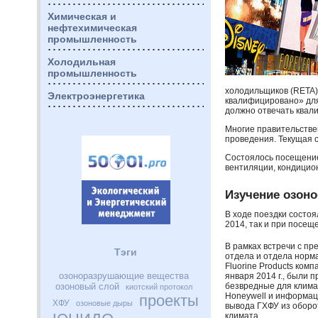
Химическая и
нефтехимическая
промышленность
Холодильная
промышленность
холодильщиков (
RETA
Электроэнергетика
квалифицировано» для
должно отвечать квал
Многие правительстве
проведения. Текущая с
Состоялось посещени
вентиляции, кондицион
Изучение озоно
В ходе поездки состоя
2014, так и при посе
В рамках встречи с п
Тэги
отдела и отдела норм
Fluorine Products ком
озоноразрушающие вещества
января 2014 г., были
озоновый слой
безвредные для клима
киотский протокол
Honeywell и информац
проекты
ХФУ
озоновые дыры
вывода
ГХФУ
из оборо
климата.