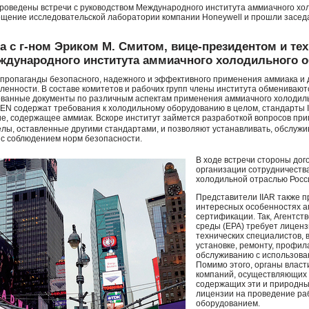
проведены встречи с руководством Международного института аммиачного хо
сещение исследовательской лаборатории компании Honeywell и прошли засе
а с г-ном Эриком М. Смитом, вице-президентом и те
ждународного института аммиачного холодильного о
пропаганды безопасного, надежного и эффективного применения аммиака и 
ленности. В составе комитетов и рабочих групп члены института обменивают
ованные документы по различным аспектам применения аммиачного холодил
EN содержат требования к холодильному оборудованию в целом, стандарты
ие, содержащее аммиак. Вскоре институт займется разработкой вопросов пр
ы, оставленные другими стандартами, и позволяют устанавливать, обслужив
с соблюдением норм безопасности.
В ходе встречи стороны дог
организации сотрудничеств
холодильной отраслью Росс
Представители
IIAR
также п
интересных особенностях а
сертификации. Так, Агентст
среды (
ЕРА
) требует лицен
технических специалистов,
установке, ремонту, профил
обслуживанию с использов
Помимо этого, органы власт
компаний, осуществляющих у
содержащих эти и природны
лицензии на проведение ра
оборудованием.