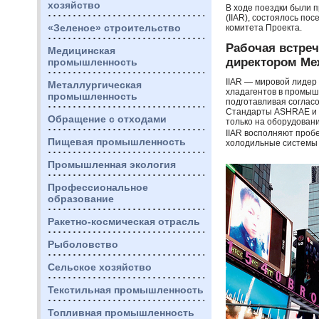
хозяйство
В ходе поездки были 
(
IIAR
), состоялось по
«Зеленое» строительство
комитета Проекта.
Рабочая встреч
Медицинская
директором Ме
промышленность
IIAR
— мировой лидер 
Металлургическая
хладагентов в промыш
промышленность
подготавливая соглас
Стандарты
ASHRAE
и 
Обращение с отходами
только на оборудован
IIAR
восполняют пробел
Пищевая промышленность
холодильные системы 
Промышленная экология
Профессиональное
образование
Ракетно-космическая отрасль
Рыболовство
Сельское хозяйство
Текстильная промышленность
Топливная промышленность