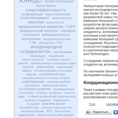
ЮНИДО
профессиональное
образование
Лаборатория Honeywel
энергоэффективность
научно-исследователь
уже более 55 лет. Уже
конференции
энергосбережение
разработкой новых тех
энергоменеджмент
законопроекты
компания Honeywell с
экология
рыболовство
разработки фторсодер
промышленное развитие
ГХФУ
широко распространен
монреальский протокол
передача
хладагенты, вспенива
промышленность
технологий
изоляции и растворите
технологии
переработка мусора
компании Honeywell т
ГЭФ
обращение с ПХБ
сотрудников. Результ
международное
пользуется подразделе
в стратегическое напр
сотрудничество
сертификация
and Technologies.
энергоаудит
социальная
ответственность
тепловые насосы
Сотрудники лаборато
аммиак
промышленная интеграция стран
хладагентов, вспенива
инвестиции
ЕврАзЭс
парниковый
эффект
возобновляемые источники
По окончании презент
зарубежный опыт
энергии
экспериментальных ус
альтернативные источники энергии
цифровизация
природоподобные
Координационн
технологии
химический лизинг
устойчивое развитие
инновационные
Также в рамках поездк
технологии
углерод
интервью
очистка
рассмотрен план рабо
воды
стойкие органические загрязнители
регулирования озонор
зеленые стандарты
обращение с
качество жизни
отходами
Тэги:
сертифи
биоэнергетика
зеленое строительство
R22
биоразнообразие
биотопливо
Поделиться…
гидропоника
общественное обсуждение