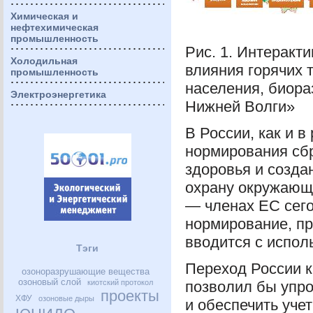
Химическая и
нефтехимическая
промышленность
Рис. 1. Интеракт
Холодильная
влияния горячих 
промышленность
населения, биора
Электроэнергетика
Нижней Волги»
В России, как и 
нормирования сбр
здоровья и созда
охрану окружающе
— членах ЕС сего
нормирование, пр
вводится с испол
Тэги
Переход России 
озоноразрушающие вещества
озоновый слой
киотский протокол
позволил бы упро
проекты
ХФУ
озоновые дыры
и обеспечить уче