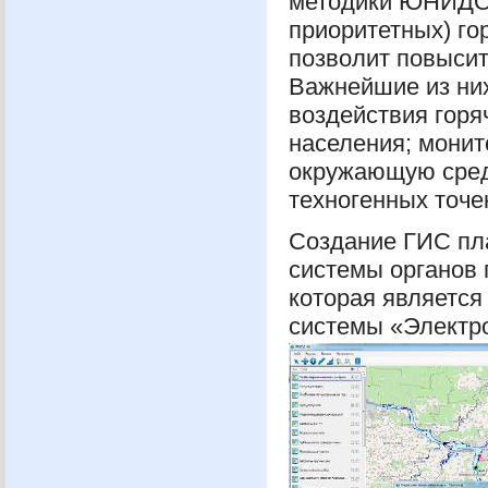
методики
ЮНИД
приоритетных) го
позволит повысит
Важнейшие из них
воздействия горя
населения; монит
окружающую среду
техногенных точе
Создание
ГИС
пл
системы органов 
которая является
системы «Электро