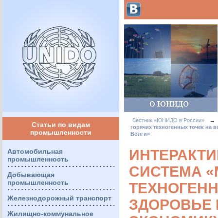
Вестник «ЮНИДО в России»
→
Статьи по видам
горячих техногенных точек на 
промышленности
Волги»
ИНТЕРАКТ
Автомобильная
промышленность
СИСТЕМА «
Добывающая
промышленность
ТЕХНОГЕНН
Железнодорожный транспорт
ЗДОРОВЬЕ 
Жилищно-коммунальное