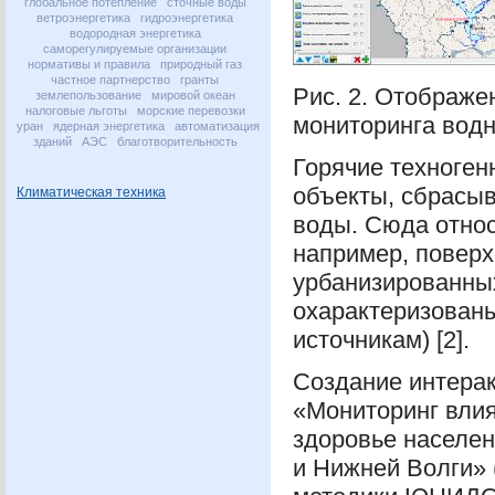
глобальное потепление
сточные воды
ветроэнергетика
гидроэнергетика
водородная энергетика
саморегулируемые организации
нормативы и правила
природный газ
частное партнерство
гранты
Рис. 2. Отображе
землепользование
мировой океан
налоговые льготы
морские перевозки
мониторинга вод
уран
ядерная энергетика
автоматизация
зданий
АЭС
благотворительность
Горячие техногенн
объекты, сбрасы
Климатическая техника
воды. Сюда относ
например, поверх
урбанизированных
охарактеризованы
источникам) [2].
Создание интера
«Мониторинг влия
здоровье населен
и Нижней Волги» 