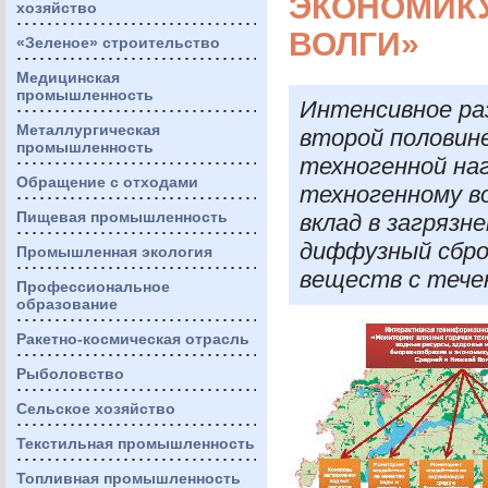
ЭКОНОМИКУ
хозяйство
ВОЛГИ»
«Зеленое» строительство
Медицинская
промышленность
Интенсивное ра
Металлургическая
второй половин
промышленность
техногенной на
Обращение с отходами
техногенному в
Пищевая промышленность
вклад в загрязн
диффузный сбро
Промышленная экология
веществ с течен
Профессиональное
образование
Ракетно-космическая отрасль
Рыболовство
Сельское хозяйство
Текстильная промышленность
Топливная промышленность