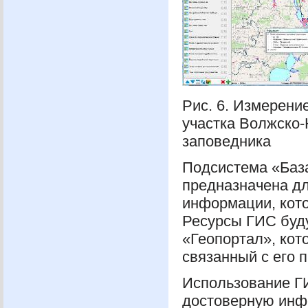
Рис. 6. Измерени
участка Волжско-
заповедника
Подсистема «Баз
предназначена дл
информации, кот
Ресурсы
ГИС
буду
«Геопортал», кот
связанный с его 
Использование
Г
достоверную инф