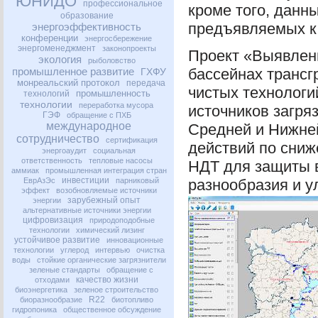
ЮНИДО
профессиональное
кроме того, данн
образование
предъявляемых к
энергоэффективность
конференции
энергосбережение
энергоменеджмент
законопроекты
Проект «Выявлени
экология
рыболовство
промышленное развитие
бассейнах трансг
ГХФУ
монреальский протокол
передача
чистых технолог
промышленность
технологий
технологии
переработка мусора
источников загряз
ГЭФ
обращение с ПХБ
международное
Средней и Нижне
сотрудничество
сертификация
действий по сниж
энергоаудит
социальная
ответственность
тепловые насосы
НДТ
для защиты в
аммиак
промышленная интеграция стран
инвестиции
ЕврАзЭс
парниковый
разнообразия и у
эффект
возобновляемые источники
зарубежный опыт
энергии
альтернативные источники энергии
цифровизация
природоподобные
технологии
химический лизинг
устойчивое развитие
инновационные
технологии
углерод
интервью
очистка
воды
стойкие органические загрязнители
зеленые стандарты
обращение с
качество жизни
отходами
биоэнергетика
зеленое строительство
R22
биоразнообразие
биотопливо
гидропоника
общественное обсуждение