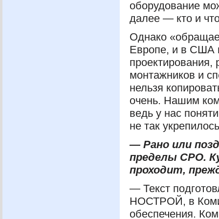
оборудование мож
далее — кто и что
Однако «обращаем
Европе, и в
США
проектирования, 
монтажников и сп
нельзя копироват
очень. Нашим ком
ведь у нас понят
не так укрепилось
— Рано или поз
пределы
СРО
. 
проходит, пре
— Текст подготов
НОСТРОЙ
, в Ко
обеспечения. Ком