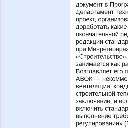
документ в Прог
Департамент тех
проект, организо
доработать какие
окончательной ре
редакции стандар
при Минрегионраз
«Строительство».
занимается как р
Возглавляет его
АВОК
— некоммер
вентиляции, кон
строительной теп
заключение, и ес
включить стандар
выполнение треб
регулировании» (