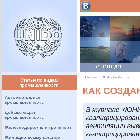
Вестник «ЮНИДО в России»
→
Статьи по видам
промышленности
КАК СОЗД
Автомобильная
промышленность
В журнале «ЮНИ
Добывающая
квалифицирован
промышленность
вентиляции вы
Железнодорожный транспорт
квалифицирова
Жилищно-коммунальное