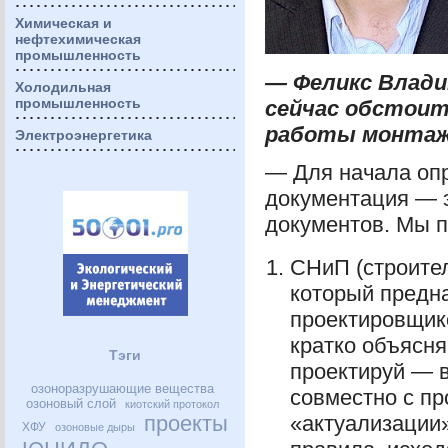
Химическая и
нефтехимическая
промышленность
— Феликс Влади
Холодильная
промышленность
сейчас обстоит
работы монтаж
Электроэнергетика
— Для начала оп
документация — 
документов. Мы п
СНиП (строите
который предна
проектировщико
кратко объясн
Тэги
проектируй — в
озоноразрушающие вещества
совместно с п
озоновый слой
киотский протокол
проекты
«актуализации
ХФУ
озоновые дыры