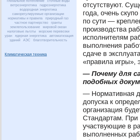
глобальное потепление
сточные воды
отсутствуют. Сущ
ветроэнергетика
гидроэнергетика
водородная энергетика
года, очень скуп
саморегулируемые организации
нормативы и правила
природный газ
по сути — крепле
частное партнерство
гранты
землепользование
мировой океан
производства раб
налоговые льготы
морские перевозки
исполнителям раб
уран
ядерная энергетика
автоматизация
зданий
АЭС
благотворительность
выполнения работ,
сдаче в эксплуат
Климатическая техника
«правила игры», 
— Почему для с
подобных доку
— Нормативная д
допуска к опреде
организация буде
Стандартам. При 
участвующие в ра
выполненных раб