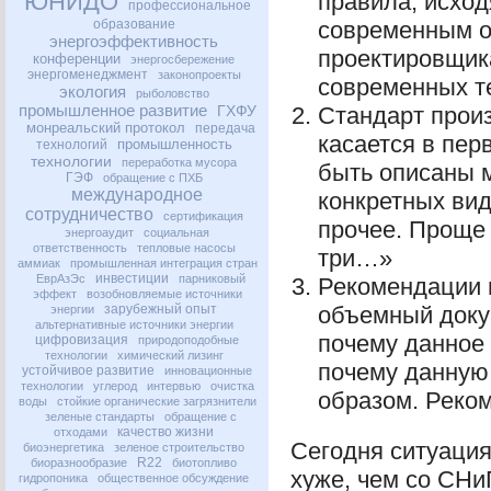
ЮНИДО
правила, исход
профессиональное
образование
современным о
энергоэффективность
проектировщик
конференции
энергосбережение
энергоменеджмент
законопроекты
современных те
экология
рыболовство
промышленное развитие
ГХФУ
Стандарт произ
монреальский протокол
передача
касается в пер
промышленность
технологий
технологии
переработка мусора
быть описаны 
ГЭФ
обращение с ПХБ
международное
конкретных вид
сотрудничество
сертификация
прочее. Проще 
энергоаудит
социальная
ответственность
тепловые насосы
три…»
аммиак
промышленная интеграция стран
инвестиции
ЕврАзЭс
парниковый
Рекомендации 
эффект
возобновляемые источники
зарубежный опыт
объемный докум
энергии
альтернативные источники энергии
почему данное 
цифровизация
природоподобные
технологии
химический лизинг
почему данную 
устойчивое развитие
инновационные
технологии
углерод
интервью
очистка
образом. Реко
воды
стойкие органические загрязнители
зеленые стандарты
обращение с
качество жизни
отходами
Сегодня ситуация
биоэнергетика
зеленое строительство
R22
биоразнообразие
биотопливо
хуже, чем со СНи
гидропоника
общественное обсуждение