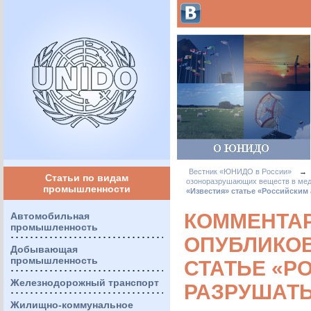
Вестник «ЮНИДО в России»
→
Статьи по видам
озоноразрушающих веществ в мед
промышленности
«Известия» статье «Российским
КОММЕНТАР
Автомобильная
промышленность
ОПУБЛИКОВ
Добывающая
промышленность
СТАТЬЕ «Р
Железнодорожный транспорт
РАЗРУШАТ
Жилищно-коммунальное