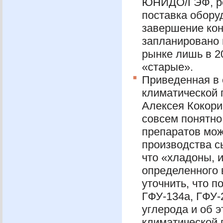
ЮНИДО
/ГЭФ, 
поставка обору
завершение кон
запланировано н
рынке лишь в 20
«старые».
Приведенная в 
климатической 
Алексея Кокорин
совсем понятно
препаратов мож
производства сы
что «хладоны, 
определенного 
уточнить, что 
ГФУ
-134а,
ГФУ
-
углерода и об э
климатической 