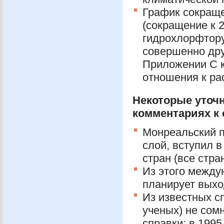
График сокращ
(сокращение к 2
гидрохлорфтору
совершенно др
Приложении С к
отношения к ра
Некоторые уточ
комментариях к 
Монреальский 
слой, вступил в
стран (все стр
Из этого между
планирует выход
Из известных с
ученых) не сом
справки: в 1995