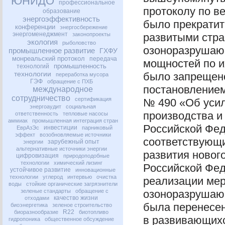
ЮНИДО
профессиональное
протоколу по в
образование
энергоэффективность
было прекратит
конференции
энергосбережение
энергоменеджмент
законопроекты
развитыми стра
экология
рыболовство
озоноразрушаю
промышленное развитие
ГХФУ
монреальский протокол
передача
мощностей по и
промышленность
технологий
технологии
было запрещено
переработка мусора
ГЭФ
обращение с ПХБ
постановлением
международное
сотрудничество
сертификация
№ 490 «Об усил
энергоаудит
социальная
производства и
ответственность
тепловые насосы
аммиак
промышленная интеграция стран
Российской Фед
инвестиции
ЕврАзЭс
парниковый
эффект
возобновляемые источники
соответствующи
зарубежный опыт
энергии
альтернативные источники энергии
развития новог
цифровизация
природоподобные
технологии
химический лизинг
Российской Фед
устойчивое развитие
инновационные
технологии
углерод
интервью
очистка
реализации мер
воды
стойкие органические загрязнители
зеленые стандарты
обращение с
озоноразрушающ
качество жизни
отходами
была перенесен
биоэнергетика
зеленое строительство
R22
биоразнообразие
биотопливо
в развивающихс
гидропоника
общественное обсуждение