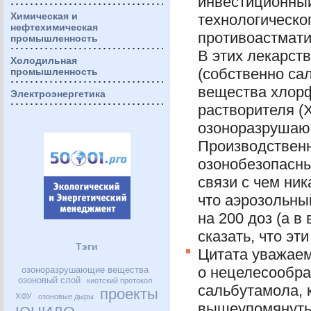
инвестиционный
Химическая и
технологическо
нефтехимическая
противоастмати
промышленность
В этих лекарст
Холодильная
(собственно са
промышленность
вещества хлор
Электроэнергетика
растворителя (
озоноразрушающ
Производственн
озонобезопасны
связи с чем ник
что аэрозольны
на 200 доз (а в
сказать, что эт
Тэги
Цитата уважае
о нецелесообра
озоноразрушающие вещества
озоновый слой
киотский протокол
сальбутамола, к
проекты
ХФУ
озоновые дыры
вышеупомянут