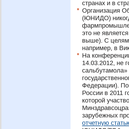
странах и в стр
Организация О
(
ЮНИДО
) нико
фармпромышленн
это не являетс
выше). С целям
например, в Ви
На конференц
14.03.2012, не
сальбутамола»
государственно
Федерации). По
России в 2011 
которой участв
Минздравсоцраз
зарубежных про
отчетную стать