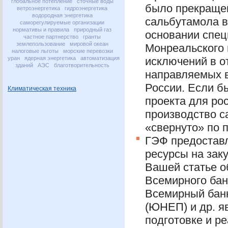
глобальное потепление
сточные воды
было прекращен
ветроэнергетика
гидроэнергетика
водородная энергетика
сальбутамола в
саморегулируемые организации
нормативы и правила
природный газ
основании спе
частное партнерство
гранты
землепользование
мировой океан
Монреальского 
налоговые льготы
морские перевозки
уран
ядерная энергетика
автоматизация
исключений в о
зданий
АЭС
благотворительность
направляемых 
России. Если б
Климатическая техника
проекта для рос
производство с
«свернуто» по 
ГЭФ
предостав
ресурсы на зак
Вашей статье о
Всемирного бан
Всемирный бан
(
ЮНЕП
) и др.
подготовке и р