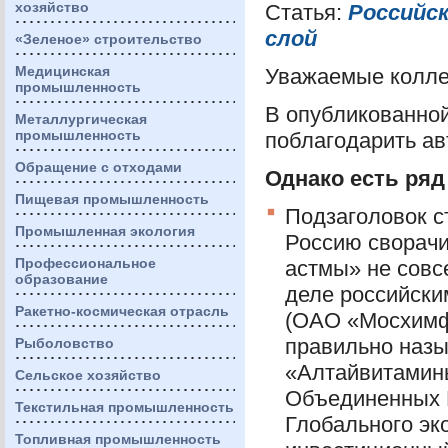
хозяйство
Статья:
Российс
слой
«Зеленое» строительство
Медицинская
Уважаемые колле
промышленность
В опубликованной
Металлургическая
промышленность
поблагодарить ав
Обращение с отходами
Однако есть ряд
Пищевая промышленность
Подзаголовок 
Промышленная экология
Россию сворачи
Профессиональное
астмы» не совсе
образование
деле российски
Ракетно-космическая отрасль
(
ОАО
«Мосхимф
правильно назы
Рыболовство
«Алтайвитамины
Сельское хозяйство
Объединенных 
Текстильная промышленность
Глобального эк
Топливная промышленность