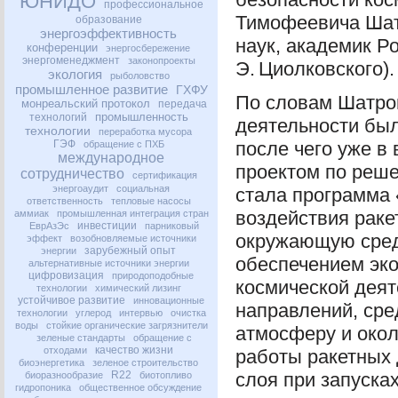
ЮНИДО
профессиональное
Тимофеевича Шатр
образование
энергоэффективность
наук, академик Р
конференции
энергосбережение
энергоменеджмент
законопроекты
Э. Циолковского).
экология
рыболовство
промышленное развитие
ГХФУ
По словам Шатров
монреальский протокол
передача
промышленность
технологий
деятельности был
технологии
переработка мусора
ГЭФ
после чего уже в
обращение с ПХБ
международное
проектом по реше
сотрудничество
сертификация
энергоаудит
социальная
стала программа 
ответственность
тепловые насосы
воздействия раке
аммиак
промышленная интеграция стран
инвестиции
ЕврАзЭс
парниковый
окружающую среду
эффект
возобновляемые источники
зарубежный опыт
энергии
обеспечением эко
альтернативные источники энергии
цифровизация
природоподобные
космической деят
технологии
химический лизинг
устойчивое развитие
инновационные
направлений, сре
технологии
углерод
интервью
очистка
воды
стойкие органические загрязнители
атмосферу и окол
зеленые стандарты
обращение с
качество жизни
отходами
работы ракетных 
биоэнергетика
зеленое строительство
R22
слоя при запуска
биоразнообразие
биотопливо
гидропоника
общественное обсуждение