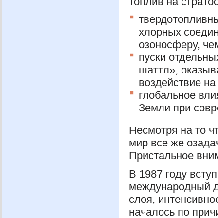
топлив на страто
твердотопливны
хлорных соедин
озоносферу, че
пуски отдельны
шаттл», оказыв
воздействие на
глобальное вли
Земли при совр
Несмотря на то чт
мир все же озада
Пристальное вним
В 1987 году всту
международный д
слоя, интенсивно
началось по при