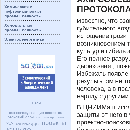
Химическая и
ПРОТОКОЛ
нефтехимическая
промышленность
Известно, что оз
Холодильная
губительного воз
промышленность
истощение грозит
Электроэнергетика
возникновением т
культур и гибель
Его полное разру
дыра» знает, пож
Избежать появлен
результатом не т
человека, а в по
наряду с другими
Тэги
В
ЦНИИМ
аш иссл
озоноразрушающие вещества
защиты от него в
озоновый слой
киотский протокол
проектно-поисков
проекты
ХФУ
озоновые дыры
безопасности кос