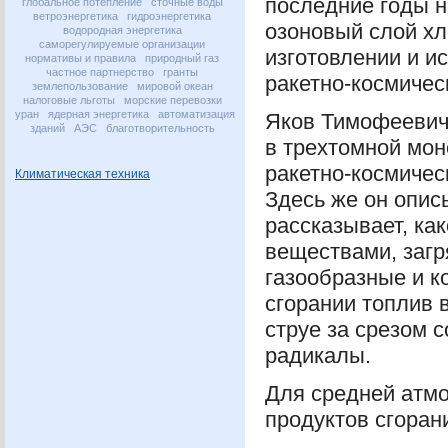
последние годы н
глобальное потепление
сточные воды
ветроэнергетика
гидроэнергетика
озоновый слой х
водородная энергетика
саморегулируемые организации
изготовлении и и
нормативы и правила
природный газ
частное партнерство
гранты
ракетно-космиче
землепользование
мировой океан
налоговые льготы
морские перевозки
уран
ядерная энергетика
автоматизация
Яков Тимофеевич
зданий
АЭС
благотворительность
в трехтомной мон
ракетно-космичес
Климатическая техника
Здесь же он опис
рассказывает, ка
веществами, заг
газообразные и 
сгорании топлив 
струе за срезом с
радикалы.
Для средней атм
продуктов сгоран