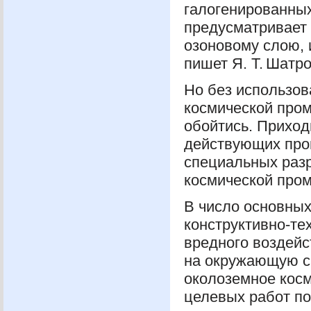
галогенированных
предусматривает
озоновому слою, 
пишет Я. Т. Шатро
Но без использов
космической про
обойтись. Приход
действующих про
специальных раз
космической про
В число основных
конструктивно-те
вредного воздей
на окружающую ср
околоземное косм
целевых работ по