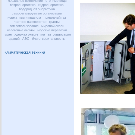
глобальное потепление
сточные воды
ветроэнергетика
гидроэнергетика
водородная энергетика
саморегулируемые организации
нормативы и правила
природный газ
частное партнерство
гранты
землепользование
мировой океан
налоговые льготы
морские перевозки
уран
ядерная энергетика
автоматизация
зданий
АЭС
благотворительность
Климатическая техника