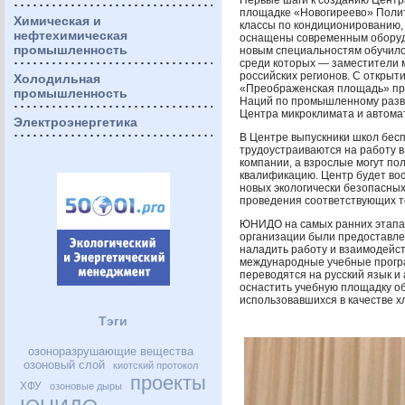
Первые шаги к созданию Центра
площадке «Новогиреево» Поли
Химическая и
классы по кондиционированию, 
нефтехимическая
оснащены современным оборудо
промышленность
новым специальностям обучилос
среди которых — заместители 
российских регионов. С открыт
Холодильная
«Преображенская площадь» п
промышленность
Наций по промышленному разв
Центра микроклимата и автома
Электроэнергетика
В Центре выпускники школ бес
трудоустраиваются на работу 
компании, а взрослые могут по
квалификацию. Центр будет во
новых экологически безопасных
проведения соответствующих т
ЮНИДО
на самых ранних этапа
организации были предоставл
наладить работу и взаимодейс
международные учебные програ
переводятся на русский язык и
оснастить учебную площадку о
использовавшихся в качестве х
Тэги
озоноразрушающие вещества
озоновый слой
киотский протокол
проекты
ХФУ
озоновые дыры