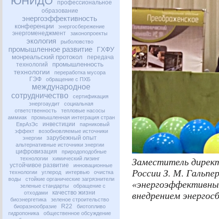
ЮНИДО
профессиональное
образование
энергоэффективность
конференции
энергосбережение
энергоменеджмент
законопроекты
экология
рыболовство
промышленное развитие
ГХФУ
монреальский протокол
передача
промышленность
технологий
технологии
переработка мусора
ГЭФ
обращение с ПХБ
международное
сотрудничество
сертификация
энергоаудит
социальная
ответственность
тепловые насосы
аммиак
промышленная интеграция стран
инвестиции
ЕврАзЭс
парниковый
эффект
возобновляемые источники
зарубежный опыт
энергии
альтернативные источники энергии
цифровизация
природоподобные
технологии
химический лизинг
Заместитель дирек
устойчивое развитие
инновационные
России З. М. Гальп
технологии
углерод
интервью
очистка
воды
стойкие органические загрязнители
«энергоэффективный
зеленые стандарты
обращение с
качество жизни
отходами
внедрением энергос
биоэнергетика
зеленое строительство
R22
биоразнообразие
биотопливо
гидропоника
общественное обсуждение