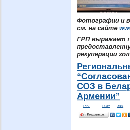
Фотографии и в
см. на сайте
ww
ГРП
выражает п
предоставленну
рекуперации хо
Региональн
“Согласова
СОЗ
в Белар
Армении”
Тэги:
ГХФУ
,
ХФУ
,
Поделиться…