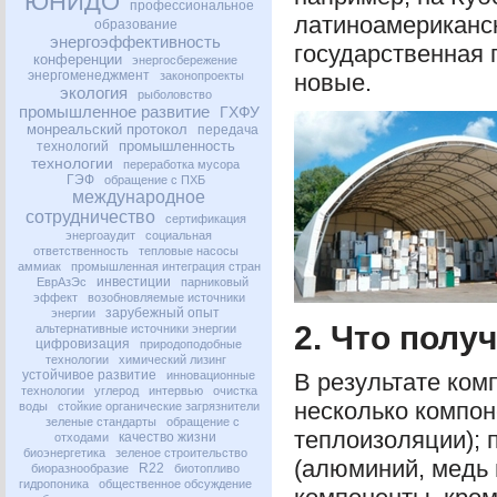
ЮНИДО
профессиональное
латиноамериканск
образование
энергоэффективность
государственная 
конференции
энергосбережение
энергоменеджмент
законопроекты
новые.
экология
рыболовство
промышленное развитие
ГХФУ
монреальский протокол
передача
промышленность
технологий
технологии
переработка мусора
ГЭФ
обращение с ПХБ
международное
сотрудничество
сертификация
энергоаудит
социальная
ответственность
тепловые насосы
аммиак
промышленная интеграция стран
инвестиции
ЕврАзЭс
парниковый
эффект
возобновляемые источники
зарубежный опыт
энергии
2. Что полу
альтернативные источники энергии
цифровизация
природоподобные
технологии
химический лизинг
устойчивое развитие
инновационные
В результате ком
технологии
углерод
интервью
очистка
несколько компон
воды
стойкие органические загрязнители
зеленые стандарты
обращение с
теплоизоляции); 
качество жизни
отходами
биоэнергетика
зеленое строительство
(алюминий, медь 
R22
биоразнообразие
биотопливо
гидропоника
общественное обсуждение