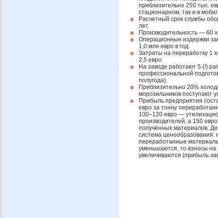
приблизительно 250 тыс. ев
стационарном, так и в моби
Расчетный срок службы обо
лет.
Производительность — 60 х
Операционные издержки за
1,0 млн евро в год.
Затраты на переработку 1 
2,5 евро.
На заводе работают 5 (!) ра
профессиональной подготов
полугода).
Приблизительно 20% холод
морозильников поступают уж
Прибыль предприятия сост
евро за тонну переработанн
100–120 евро — утилизаци
производителей, а 150 евр
полученных материалов. Д
система ценообразования: 
переработанные материалы
уменьшаются, то взносы на
увеличиваются (прибыль за