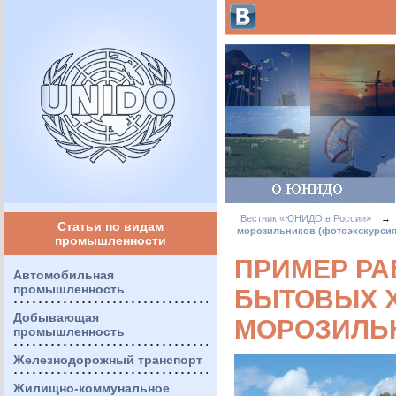
Вестник «ЮНИДО в России»
→
Статьи по видам
морозильников (фотоэкскурсия
промышленности
ПРИМЕР РА
Автомобильная
промышленность
БЫТОВЫХ 
Добывающая
МОРОЗИЛЬН
промышленность
Железнодорожный транспорт
Жилищно-коммунальное