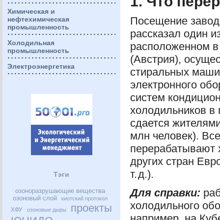
1. Что пере
Химическая и
Посещение завода
нефтехимическая
промышленность
рассказал один и
Холодильная
расположенном в
промышленность
(Австрия), осуще
Электроэнергетика
стиральных машин
электронного обо
систем кондицион
холодильников в 
сдается жителями
млн человек). Вс
перерабатывают х
других стран Евр
т. д.).
Тэги
Для справки:
раб
озоноразрушающие вещества
озоновый слой
киотский протокол
холодильного обо
проекты
ХФУ
озоновые дыры
например, на Куб