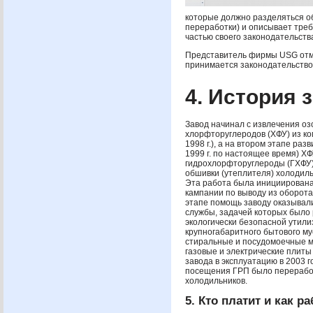
которые должно разделяться о
переработки) и описывает треб
частью своего законодательств
Представитель фирмы
USG
отм
принимается законодательство,
4. История 
Завод начинал с извлечения 
хлорфторуглеродов (
ХФУ
) из к
1998 г.), а на втором этапе раз
1999 г. по настоящее время)
ХФ
гидрохлорфторуглероды (
ГХФУ
обшивки (утеплителя) холодиль
Эта работа была инициирована
кампании по выводу из оборот
этапе помощь заводу оказыва
службы, задачей которых было
экологически безопасной утил
крупногабаритного бытового му
стиральные и посудомоечные 
газовые и электрические плиты и
завода в эксплуатацию в 2003 г
посещения
ГРП
было переработ
холодильников.
5. Кто платит и как р