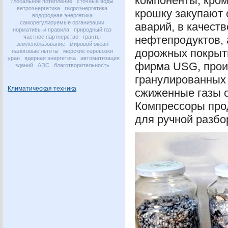
компоненты, кром
глобальное потепление
сточные воды
ветроэнергетика
гидроэнергетика
крошку закупают
водородная энергетика
саморегулируемые организации
аварий, в качест
нормативы и правила
природный газ
частное партнерство
гранты
нефтепродуктов, 
землепользование
мировой океан
дорожных покрыти
налоговые льготы
морские перевозки
уран
ядерная энергетика
автоматизация
фирма
USG
, про
зданий
АЭС
благотворительность
гранулированных 
Климатическая техника
сжиженные газы о
Компрессоры прод
для ручной разбо