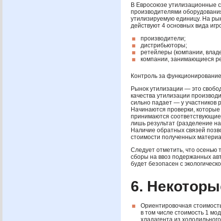
В Евросоюзе утилизационные 
производителями оборудовани
утилизируемую единицу. На ры
действуют 4 основных вида игро
производители;
дистрибьюторы;
ретейлеры (компании, влад
компании, занимающиеся ре
Контроль за функционирование
Рынок утилизации — это свобод
качества утилизации производи
сильно падает — у участников 
Начинаются проверки, которые
принимаются соответствующие 
лишь результат (разделение н
Наличие обратных связей позв
стоимости полученных материа
Следует отметить, что осенью 
сборы на ввоз подержанных авто
будет безопасен с экологическо
6. Некотор
Ориентировочная стоимость
в том числе стоимость 1 мо
хладагента из холодильног