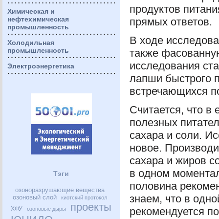
продуктов питани
Химическая и
нефтехимическая
прямых ответов.
промышленность
В ходе исследов
Холодильная
промышленность
также фасованную
исследования ст
Электроэнергетика
лапши быстрого п
встречающихся по
Считается, что в
полезных питател
сахара и соли. И
новое. Производи
сахара и жиров с
в одном момента
Тэги
половина рекоме
озоноразрушающие вещества
знаем, что в одн
озоновый слой
киотский протокол
проекты
ХФУ
рекомендуется по
озоновые дыры