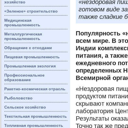
«нездоровая пи
хозяйство
готовом виде за
«Зеленое» строительство
также сладкие 
Медицинская
промышленность
Популярность «
Металлургическая
промышленность
всем мире. В эт
Индии комплекс
Обращение с отходами
питания, а такж
Пищевая промышленность
ежедневного пот
Промышленная экология
определенных Н
Профессиональное
Всемирной орга
образование
«Нездоровая пищ
Ракетно-космическая отрасль
продуктом питани
Рыболовство
скрывают компани
Сельское хозяйство
лаборатория Цент
Текстильная промышленность
Результаты оказ
Точно так же пре
Топливная промышленность