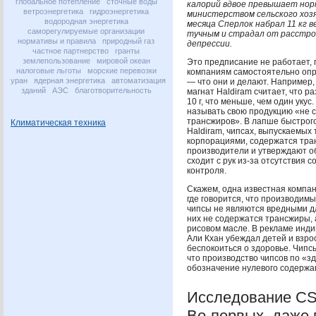
глобальное потепление
сточные воды
калорий вдвое превышает нор
ветроэнергетика
гидроэнергетика
министерством сельского хо
водородная энергетика
месяца Сперлок набрал 11 кг в
саморегулируемые организации
тучным и страдал от расстро
нормативы и правила
природный газ
депрессии.
частное партнерство
гранты
землепользование
мировой океан
Это предписание не работает, 
налоговые льготы
морские перевозки
компаниям самостоятельно оп
уран
ядерная энергетика
автоматизация
— что они и делают. Например
зданий
АЭС
благотворительность
магнат Haldiram считает, что р
10 г, что меньше, чем один укус
называть свою продукцию «не
трансжиров». В лапше быстрог
Климатическая техника
Haldiram, чипсах, выпускаемы
корпорациями, содержатся тра
производители и утверждают о
сходит с рук из-за отсутствия 
контроля.
Скажем, одна известная компан
где говорится, что производи
чипсы не являются вредными для
них не содержатся трансжиры, а
рисовом масле. В рекламе инд
Али Кхан убеждал детей и взрос
беспокоиться о здоровье. Чипс
что производство чипсов по «з
обозначение нулевого содержан
Исследование
C
Во-первых, даже 