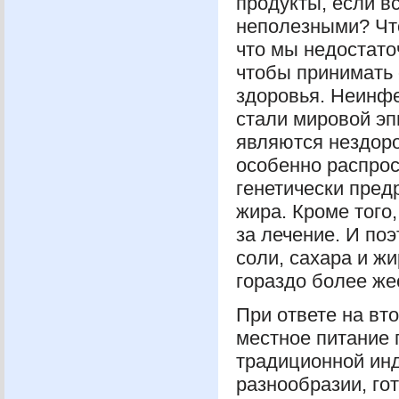
продукты, если в
неполезными? Что
что мы недостато
чтобы принимать
здоровья. Неинф
стали мировой э
являются нездоро
особенно распрос
генетически пре
жира. Кроме того
за лечение. И по
соли, сахара и ж
гораздо более же
При ответе на вт
местное питание 
традиционной инд
разнообразии, го