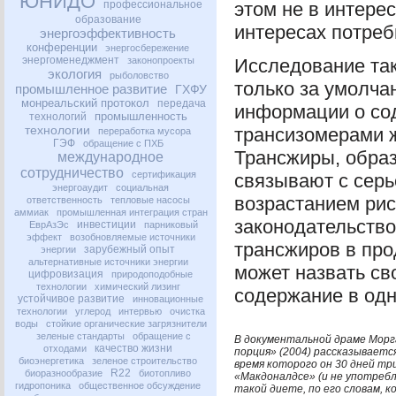
ЮНИДО
профессиональное
этом не в интере
образование
интересах потреб
энергоэффективность
конференции
энергосбережение
энергоменеджмент
законопроекты
Исследование так
экология
рыболовство
только за умолча
промышленное развитие
ГХФУ
монреальский протокол
передача
информации о со
промышленность
технологий
технологии
трансизомерами 
переработка мусора
ГЭФ
обращение с ПХБ
Трансжиры, образ
международное
сотрудничество
сертификация
связывают с серь
энергоаудит
социальная
возрастанием рис
ответственность
тепловые насосы
аммиак
промышленная интеграция стран
законодательство
инвестиции
ЕврАзЭс
парниковый
эффект
возобновляемые источники
трансжиров в про
зарубежный опыт
энергии
альтернативные источники энергии
может назвать св
цифровизация
природоподобные
технологии
химический лизинг
содержание в одно
устойчивое развитие
инновационные
технологии
углерод
интервью
очистка
воды
стойкие органические загрязнители
зеленые стандарты
обращение с
В документальной драме Морг
качество жизни
отходами
порция» (2004) рассказываетс
биоэнергетика
зеленое строительство
время которого он 30 дней тр
R22
биоразнообразие
биотопливо
«Макдоналдсе» (и не употребл
гидропоника
общественное обсуждение
такой диете, по его словам, 