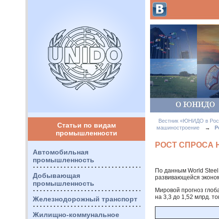
Вестник «ЮНИДО в Рос
Статьи по видам
машиностроение
→
Р
промышленности
РОСТ СПРОСА 
Автомобильная
промышленность
По данным World Steel 
Добывающая
развивающейся эконо
промышленность
Мировой прогноз глоба
на 3,3 до 1,52 млрд. т
Железнодорожный транспорт
Жилищно-коммунальное