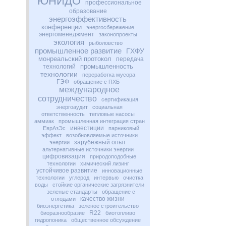
ЮНИДО
профессиональное
образование
энергоэффективность
конференции
энергосбережение
энергоменеджмент
законопроекты
экология
рыболовство
промышленное развитие
ГХФУ
монреальский протокол
передача
промышленность
технологий
технологии
переработка мусора
ГЭФ
обращение с ПХБ
международное
сотрудничество
сертификация
энергоаудит
социальная
ответственность
тепловые насосы
аммиак
промышленная интеграция стран
инвестиции
ЕврАзЭс
парниковый
эффект
возобновляемые источники
зарубежный опыт
энергии
альтернативные источники энергии
цифровизация
природоподобные
технологии
химический лизинг
устойчивое развитие
инновационные
технологии
углерод
интервью
очистка
воды
стойкие органические загрязнители
зеленые стандарты
обращение с
качество жизни
отходами
биоэнергетика
зеленое строительство
R22
биоразнообразие
биотопливо
гидропоника
общественное обсуждение