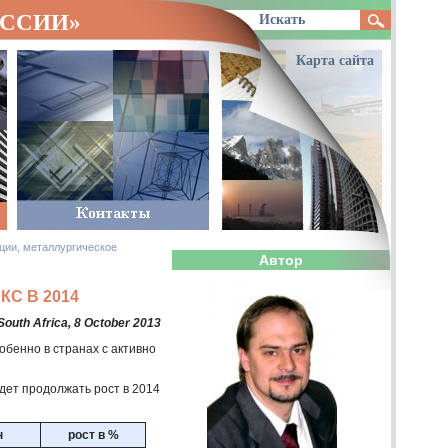
ОССИИ»
Карта сайта
ции, металлургическое
Автор
С В 2014
South Africa, 8 October 2013
обенно в странах с активно
удет продолжать рост в 2014
н
рост в %