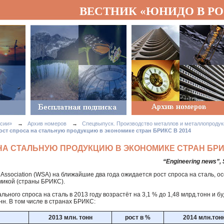
ВЕСТНИК «ЮНИДО В Р
сии»
→
Архив номеров
→
Спецвыпуск. Производство металлов и металлопродук
ост спроса на стальную продукцию в экономике стран БРИКС В 2014
НА СТАЛЬНУЮ ПРОДУКЦИЮ В ЭКОНОМИКЕ СТРАН БРИК
“Engineering news”, 
Association (
WSA
) на ближайшие два года ожидается рост спроса на сталь, ос
микой (страны
БРИКС
).
льного спроса на сталь в 2013 году возрастёт на 3,1 % до 1,48 млрд.тонн и б
онн. В том числе в странах
БРИКС
:
2013 млн. тонн
рост в %
2014 млн.тон