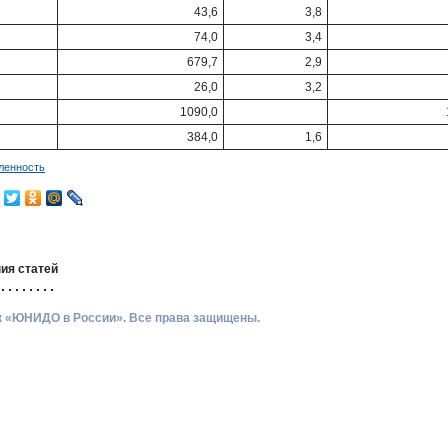
43,6
3,8
74,0
3,4
679,7
2,9
26,0
3,2
1090,0
384,0
1,6
енность
ия статей
ик «ЮНИДО в России». Все права защищены.