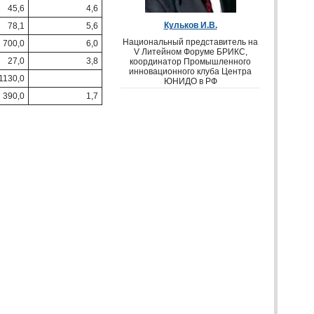
45,6
4,6
Кульков И.В.
78,1
5,6
Национальный представитель на
700,0
6,0
V Литейном Форуме
БРИКС
,
27,0
3,8
координатор Промышленного
инновационного клуба Центра
1130,0
ЮНИДО
в РФ
390,0
1,7