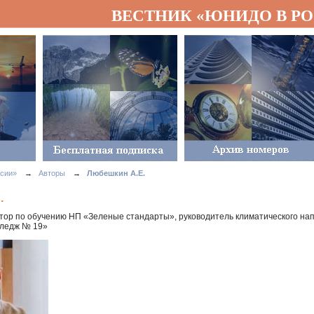
ВЕСТНИК «ЮНИДО В Р
сии»
→
Авторы
→
Любешкин А.Е.
.
тор по обучению НП «Зеленые стандарты», руководитель климатического н
лледж № 19»