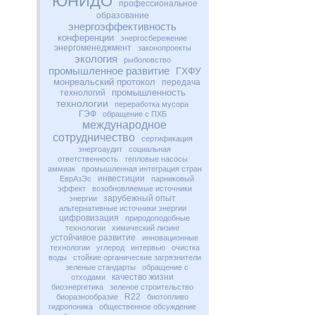
ЮНИДО
профессиональное
образование
энергоэффективность
конференции
энергосбережение
энергоменеджмент
законопроекты
экология
рыболовство
промышленное развитие
ГХФУ
монреальский протокол
передача
промышленность
технологий
технологии
переработка мусора
ГЭФ
обращение с ПХБ
международное
сотрудничество
сертификация
энергоаудит
социальная
ответственность
тепловые насосы
аммиак
промышленная интеграция стран
инвестиции
ЕврАзЭс
парниковый
эффект
возобновляемые источники
зарубежный опыт
энергии
альтернативные источники энергии
цифровизация
природоподобные
технологии
химический лизинг
устойчивое развитие
инновационные
технологии
углерод
интервью
очистка
воды
стойкие органические загрязнители
зеленые стандарты
обращение с
качество жизни
отходами
биоэнергетика
зеленое строительство
R22
биоразнообразие
биотопливо
гидропоника
общественное обсуждение