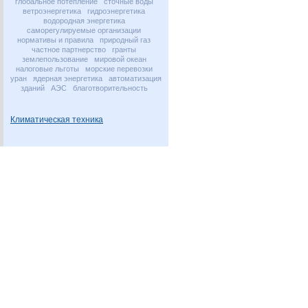
глобальное потепление
сточные воды
ветроэнергетика
гидроэнергетика
водородная энергетика
саморегулируемые организации
нормативы и правила
природный газ
частное партнерство
гранты
землепользование
мировой океан
налоговые льготы
морские перевозки
уран
ядерная энергетика
автоматизация
зданий
АЭС
благотворительность
Климатическая техника