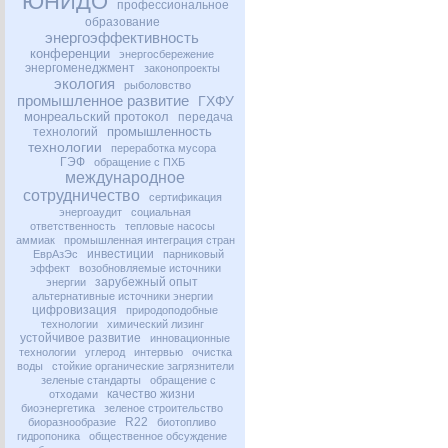
ЮНИДО
профессиональное
образование
энергоэффективность
конференции
энергосбережение
энергоменеджмент
законопроекты
экология
рыболовство
промышленное развитие
ГХФУ
монреальский протокол
передача
промышленность
технологий
технологии
переработка мусора
ГЭФ
обращение с ПХБ
международное
сотрудничество
сертификация
энергоаудит
социальная
ответственность
тепловые насосы
аммиак
промышленная интеграция стран
инвестиции
ЕврАзЭс
парниковый
эффект
возобновляемые источники
зарубежный опыт
энергии
альтернативные источники энергии
цифровизация
природоподобные
технологии
химический лизинг
устойчивое развитие
инновационные
технологии
углерод
интервью
очистка
воды
стойкие органические загрязнители
зеленые стандарты
обращение с
качество жизни
отходами
биоэнергетика
зеленое строительство
R22
биоразнообразие
биотопливо
гидропоника
общественное обсуждение