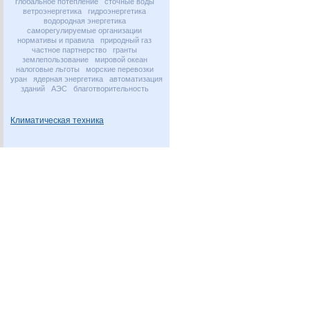
глобальное потепление
сточные воды
ветроэнергетика
гидроэнергетика
водородная энергетика
саморегулируемые организации
нормативы и правила
природный газ
частное партнерство
гранты
землепользование
мировой океан
налоговые льготы
морские перевозки
уран
ядерная энергетика
автоматизация
зданий
АЭС
благотворительность
Климатическая техника