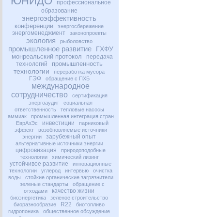
ЮНИДО
профессиональное
образование
энергоэффективность
конференции
энергосбережение
энергоменеджмент
законопроекты
экология
рыболовство
промышленное развитие
ГХФУ
монреальский протокол
передача
промышленность
технологий
технологии
переработка мусора
ГЭФ
обращение с ПХБ
международное
сотрудничество
сертификация
энергоаудит
социальная
ответственность
тепловые насосы
аммиак
промышленная интеграция стран
инвестиции
ЕврАзЭс
парниковый
эффект
возобновляемые источники
зарубежный опыт
энергии
альтернативные источники энергии
цифровизация
природоподобные
технологии
химический лизинг
устойчивое развитие
инновационные
технологии
углерод
интервью
очистка
воды
стойкие органические загрязнители
зеленые стандарты
обращение с
качество жизни
отходами
биоэнергетика
зеленое строительство
R22
биоразнообразие
биотопливо
гидропоника
общественное обсуждение