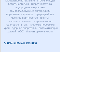
глобальное потепление
сточные воды
ветроэнергетика
гидроэнергетика
водородная энергетика
саморегулируемые организации
нормативы и правила
природный газ
частное партнерство
гранты
землепользование
мировой океан
налоговые льготы
морские перевозки
уран
ядерная энергетика
автоматизация
зданий
АЭС
благотворительность
Климатическая техника