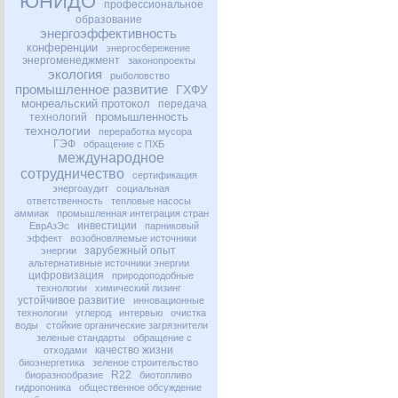
ЮНИДО
профессиональное
образование
энергоэффективность
конференции
энергосбережение
энергоменеджмент
законопроекты
экология
рыболовство
промышленное развитие
ГХФУ
монреальский протокол
передача
промышленность
технологий
технологии
переработка мусора
ГЭФ
обращение с ПХБ
международное
сотрудничество
сертификация
энергоаудит
социальная
ответственность
тепловые насосы
аммиак
промышленная интеграция стран
инвестиции
ЕврАзЭс
парниковый
эффект
возобновляемые источники
зарубежный опыт
энергии
альтернативные источники энергии
цифровизация
природоподобные
технологии
химический лизинг
устойчивое развитие
инновационные
технологии
углерод
интервью
очистка
воды
стойкие органические загрязнители
зеленые стандарты
обращение с
качество жизни
отходами
биоэнергетика
зеленое строительство
R22
биоразнообразие
биотопливо
гидропоника
общественное обсуждение