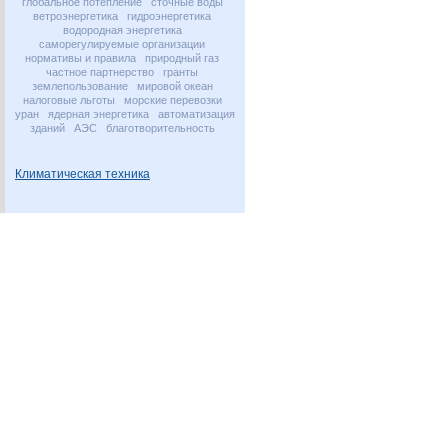
глобальное потепление
сточные воды
ветроэнергетика
гидроэнергетика
водородная энергетика
саморегулируемые организации
нормативы и правила
природный газ
частное партнерство
гранты
землепользование
мировой океан
налоговые льготы
морские перевозки
уран
ядерная энергетика
автоматизация
зданий
АЭС
благотворительность
Климатическая техника