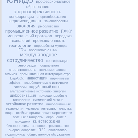
ЮНИДО
профессиональное
образование
энергоэффективность
конференции
энергосбережение
энергоменеджмент
законопроекты
экология
рыболовство
промышленное развитие
ГХФУ
монреальский протокол
передача
промышленность
технологий
технологии
переработка мусора
ГЭФ
обращение с ПХБ
международное
сотрудничество
сертификация
энергоаудит
социальная
ответственность
тепловые насосы
аммиак
промышленная интеграция стран
инвестиции
ЕврАзЭс
парниковый
эффект
возобновляемые источники
зарубежный опыт
энергии
альтернативные источники энергии
цифровизация
природоподобные
технологии
химический лизинг
устойчивое развитие
инновационные
технологии
углерод
интервью
очистка
воды
стойкие органические загрязнители
зеленые стандарты
обращение с
качество жизни
отходами
биоэнергетика
зеленое строительство
R22
биоразнообразие
биотопливо
гидропоника
общественное обсуждение