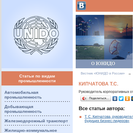
Вестник «ЮНИДО в России»
→
Статьи по видам
промышленности
КИПЧАТОВА Т.С.
Руководитель корпоративных 
Автомобильная
промышленность
Поделиться…
Добывающая
Все статьи автора:
промышленность
Т. С. Кипчатова, руководит
Железнодорожный транспорт
будущих бизнес-лидеров»
Жилищно-коммунальное