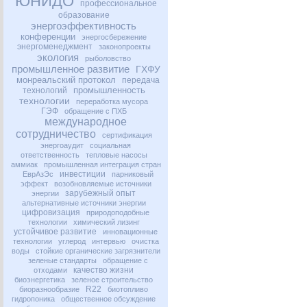
ЮНИДО
профессиональное
образование
энергоэффективность
конференции
энергосбережение
энергоменеджмент
законопроекты
экология
рыболовство
промышленное развитие
ГХФУ
монреальский протокол
передача
промышленность
технологий
технологии
переработка мусора
ГЭФ
обращение с ПХБ
международное
сотрудничество
сертификация
энергоаудит
социальная
ответственность
тепловые насосы
аммиак
промышленная интеграция стран
инвестиции
ЕврАзЭс
парниковый
эффект
возобновляемые источники
зарубежный опыт
энергии
альтернативные источники энергии
цифровизация
природоподобные
технологии
химический лизинг
устойчивое развитие
инновационные
технологии
углерод
интервью
очистка
воды
стойкие органические загрязнители
зеленые стандарты
обращение с
качество жизни
отходами
биоэнергетика
зеленое строительство
R22
биоразнообразие
биотопливо
гидропоника
общественное обсуждение