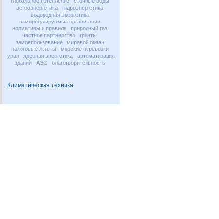
глобальное потепление
сточные воды
ветроэнергетика
гидроэнергетика
водородная энергетика
саморегулируемые организации
нормативы и правила
природный газ
частное партнерство
гранты
землепользование
мировой океан
налоговые льготы
морские перевозки
уран
ядерная энергетика
автоматизация
зданий
АЭС
благотворительность
Климатическая техника