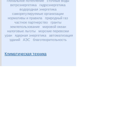
глобальное потепление
сточные воды
ветроэнергетика
гидроэнергетика
водородная энергетика
саморегулируемые организации
нормативы и правила
природный газ
частное партнерство
гранты
землепользование
мировой океан
налоговые льготы
морские перевозки
уран
ядерная энергетика
автоматизация
зданий
АЭС
благотворительность
Климатическая техника