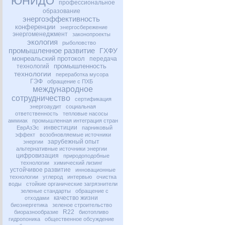
ЮНИДО
профессиональное
образование
энергоэффективность
конференции
энергосбережение
энергоменеджмент
законопроекты
экология
рыболовство
промышленное развитие
ГХФУ
монреальский протокол
передача
промышленность
технологий
технологии
переработка мусора
ГЭФ
обращение с ПХБ
международное
сотрудничество
сертификация
энергоаудит
социальная
ответственность
тепловые насосы
аммиак
промышленная интеграция стран
инвестиции
ЕврАзЭс
парниковый
эффект
возобновляемые источники
зарубежный опыт
энергии
альтернативные источники энергии
цифровизация
природоподобные
технологии
химический лизинг
устойчивое развитие
инновационные
технологии
углерод
интервью
очистка
воды
стойкие органические загрязнители
зеленые стандарты
обращение с
качество жизни
отходами
биоэнергетика
зеленое строительство
R22
биоразнообразие
биотопливо
гидропоника
общественное обсуждение