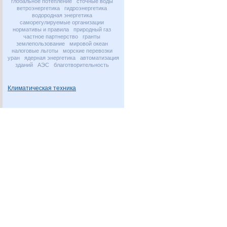
глобальное потепление
сточные воды
ветроэнергетика
гидроэнергетика
водородная энергетика
саморегулируемые организации
нормативы и правила
природный газ
частное партнерство
гранты
землепользование
мировой океан
налоговые льготы
морские перевозки
уран
ядерная энергетика
автоматизация
зданий
АЭС
благотворительность
Климатическая техника