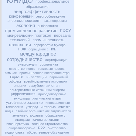
ЮНИДО
профессиональное
образование
энергоэффективность
конференции
энергосбережение
энергоменеджмент
законопроекты
экология
рыболовство
промышленное развитие
ГХФУ
монреальский протокол
передача
промышленность
технологий
технологии
переработка мусора
ГЭФ
обращение с ПХБ
международное
сотрудничество
сертификация
энергоаудит
социальная
ответственность
тепловые насосы
аммиак
промышленная интеграция стран
инвестиции
ЕврАзЭс
парниковый
эффект
возобновляемые источники
зарубежный опыт
энергии
альтернативные источники энергии
цифровизация
природоподобные
технологии
химический лизинг
устойчивое развитие
инновационные
технологии
углерод
интервью
очистка
воды
стойкие органические загрязнители
зеленые стандарты
обращение с
качество жизни
отходами
биоэнергетика
зеленое строительство
R22
биоразнообразие
биотопливо
гидропоника
общественное обсуждение