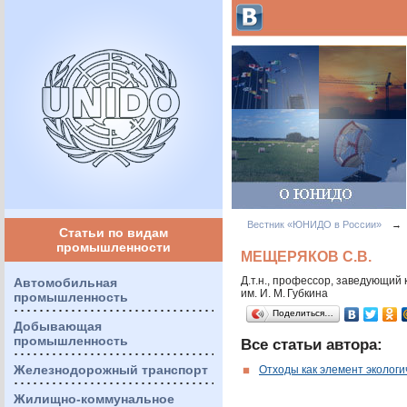
Вестник «ЮНИДО в России»
→
Статьи по видам
промышленности
МЕЩЕРЯКОВ С.В.
Д.т.н., профессор, заведующий
Автомобильная
им. И. М. Губкина
промышленность
Поделиться…
Добывающая
промышленность
Все статьи автора:
Железнодорожный транспорт
Отходы как элемент экологи
Жилищно-коммунальное