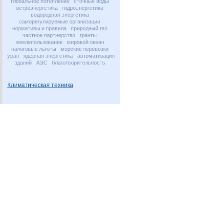
глобальное потепление
сточные воды
ветроэнергетика
гидроэнергетика
водородная энергетика
саморегулируемые организации
нормативы и правила
природный газ
частное партнерство
гранты
землепользование
мировой океан
налоговые льготы
морские перевозки
уран
ядерная энергетика
автоматизация
зданий
АЭС
благотворительность
Климатическая техника