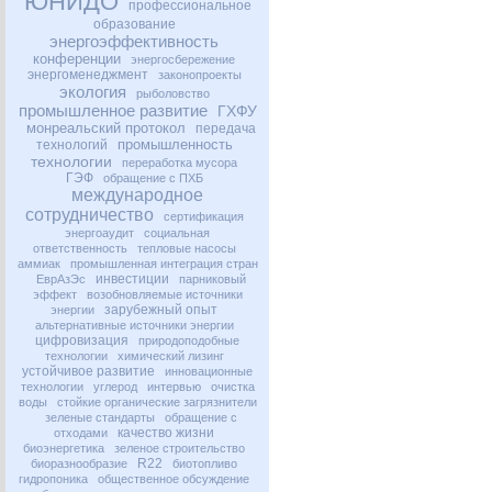
ЮНИДО
профессиональное
образование
энергоэффективность
конференции
энергосбережение
энергоменеджмент
законопроекты
экология
рыболовство
промышленное развитие
ГХФУ
монреальский протокол
передача
промышленность
технологий
технологии
переработка мусора
ГЭФ
обращение с ПХБ
международное
сотрудничество
сертификация
энергоаудит
социальная
ответственность
тепловые насосы
аммиак
промышленная интеграция стран
инвестиции
ЕврАзЭс
парниковый
эффект
возобновляемые источники
зарубежный опыт
энергии
альтернативные источники энергии
цифровизация
природоподобные
технологии
химический лизинг
устойчивое развитие
инновационные
технологии
углерод
интервью
очистка
воды
стойкие органические загрязнители
зеленые стандарты
обращение с
качество жизни
отходами
биоэнергетика
зеленое строительство
R22
биоразнообразие
биотопливо
гидропоника
общественное обсуждение