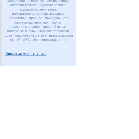
глобальное потепление
сточные воды
ветроэнергетика
гидроэнергетика
водородная энергетика
саморегулируемые организации
нормативы и правила
природный газ
частное партнерство
гранты
землепользование
мировой океан
налоговые льготы
морские перевозки
уран
ядерная энергетика
автоматизация
зданий
АЭС
благотворительность
Климатическая техника