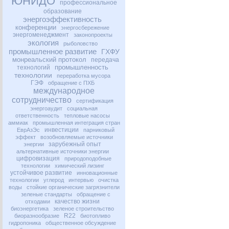
ЮНИДО
профессиональное
образование
энергоэффективность
конференции
энергосбережение
энергоменеджмент
законопроекты
экология
рыболовство
промышленное развитие
ГХФУ
монреальский протокол
передача
промышленность
технологий
технологии
переработка мусора
ГЭФ
обращение с ПХБ
международное
сотрудничество
сертификация
энергоаудит
социальная
ответственность
тепловые насосы
аммиак
промышленная интеграция стран
инвестиции
ЕврАзЭс
парниковый
эффект
возобновляемые источники
зарубежный опыт
энергии
альтернативные источники энергии
цифровизация
природоподобные
технологии
химический лизинг
устойчивое развитие
инновационные
технологии
углерод
интервью
очистка
воды
стойкие органические загрязнители
зеленые стандарты
обращение с
качество жизни
отходами
биоэнергетика
зеленое строительство
R22
биоразнообразие
биотопливо
гидропоника
общественное обсуждение