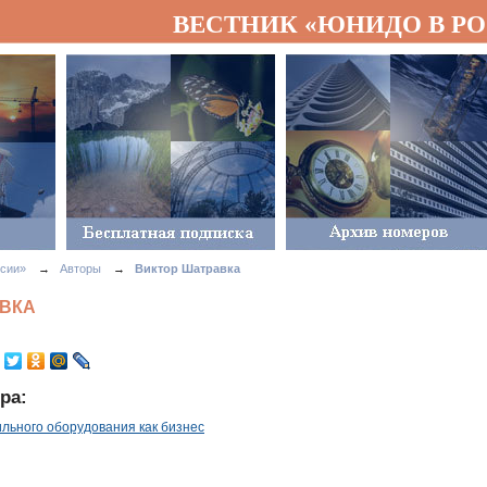
ВЕСТНИК «ЮНИДО В Р
сии»
→
Авторы
→
Виктор Шатравка
АВКА
ра:
льного оборудования как бизнес