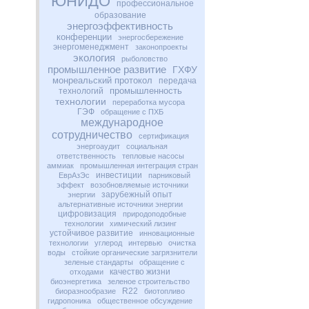
ЮНИДО
профессиональное
образование
энергоэффективность
конференции
энергосбережение
энергоменеджмент
законопроекты
экология
рыболовство
промышленное развитие
ГХФУ
монреальский протокол
передача
промышленность
технологий
технологии
переработка мусора
ГЭФ
обращение с ПХБ
международное
сотрудничество
сертификация
энергоаудит
социальная
ответственность
тепловые насосы
аммиак
промышленная интеграция стран
инвестиции
ЕврАзЭс
парниковый
эффект
возобновляемые источники
зарубежный опыт
энергии
альтернативные источники энергии
цифровизация
природоподобные
технологии
химический лизинг
устойчивое развитие
инновационные
технологии
углерод
интервью
очистка
воды
стойкие органические загрязнители
зеленые стандарты
обращение с
качество жизни
отходами
биоэнергетика
зеленое строительство
R22
биоразнообразие
биотопливо
гидропоника
общественное обсуждение