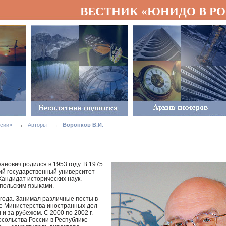
ВЕСТНИК «ЮНИДО В Р
сии»
→
Авторы
→
Воронков В.И.
нович родился в 1953 году. В 1975
кий государственный университет
 Кандидат исторических наук.
 польским языками.
 года. Занимал различные посты в
е Министерства иностранных дел
и за рубежом. С 2000 по 2002 г. —
сольства России в Республике