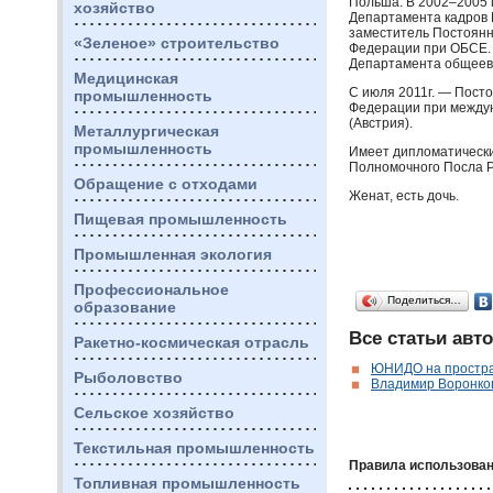
Польша. В 2002–2005 
хозяйство
Департамента кадров
заместитель Постоянн
«Зеленое» строительство
Федерации при
ОБСЕ
Департамента общеевр
Медицинская
С июля 2011г. — Пост
промышленность
Федерации при между
(Австрия).
Металлургическая
промышленность
Имеет дипломатически
Полномочного Посла Р
Обращение с отходами
Женат, есть дочь.
Пищевая промышленность
Промышленная экология
Профессиональное
Поделиться…
образование
Все статьи авто
Ракетно-космическая отрасль
ЮНИДО на простран
Рыболовство
Владимир Воронко
Сельское хозяйство
Текстильная промышленность
Правила использован
Топливная промышленность