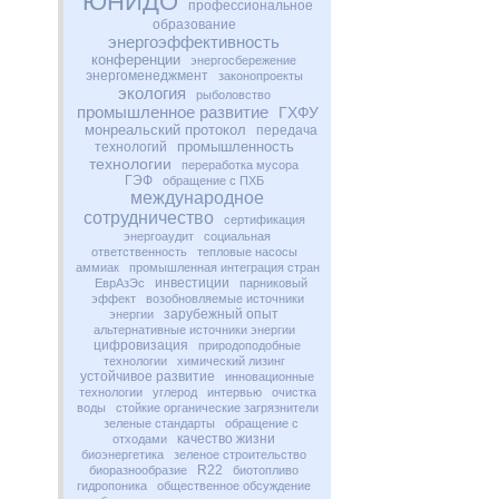
ЮНИДО
профессиональное
образование
энергоэффективность
конференции
энергосбережение
энергоменеджмент
законопроекты
экология
рыболовство
промышленное развитие
ГХФУ
монреальский протокол
передача
промышленность
технологий
технологии
переработка мусора
ГЭФ
обращение с ПХБ
международное
сотрудничество
сертификация
энергоаудит
социальная
ответственность
тепловые насосы
аммиак
промышленная интеграция стран
инвестиции
ЕврАзЭс
парниковый
эффект
возобновляемые источники
зарубежный опыт
энергии
альтернативные источники энергии
цифровизация
природоподобные
технологии
химический лизинг
устойчивое развитие
инновационные
технологии
углерод
интервью
очистка
воды
стойкие органические загрязнители
зеленые стандарты
обращение с
качество жизни
отходами
биоэнергетика
зеленое строительство
R22
биоразнообразие
биотопливо
гидропоника
общественное обсуждение