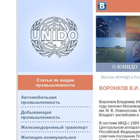
Вестник «ЮНИДО в Рос
Статьи по видам
промышленности
ВОРОНКОВ В.И.
Автомобильная
промышленность
Воронков Владимир Ива
году окончил Московс
им. М. В. Ломоносова.
Добывающая
Владеет английским и
промышленность
В системе
МИД
с 1989
Железнодорожный транспорт
Центральном аппарат
Российской Федерации 
советник-посланник По
Жилищно-коммунальное