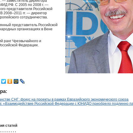
г. — заместитель директора
МИД
РФ. С 2005 по 2008 г. —
ого представителя Российской
. В 2008–2011 гг. — директор
опейского сотрудничества.
оянный представитель Российской
народных организациях в Вене
й ранг Чрезвычайного и
оссийской Федерации.
ра:
стве СНГ: фокус на проекты в рамках Евразийского экономического союза
в: «Взаимодействие Российской Федерации с ЮНИДО приобрело подлинно па
ия статей