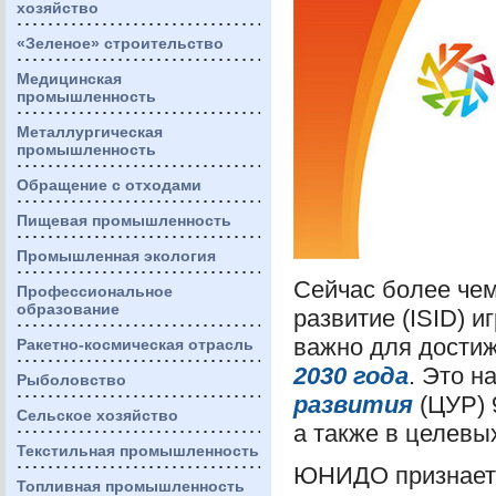
хозяйство
«Зеленое» строительство
Медицинская
промышленность
Металлургическая
промышленность
Обращение с отходами
Пищевая промышленность
Промышленная экология
Сейчас более че
Профессиональное
образование
развитие (
ISID
) и
важно для дости
Ракетно-космическая отрасль
2030 года
. Это н
Рыболовство
развития
(
ЦУР
)
Сельское хозяйство
а также в целевы
Текстильная промышленность
ЮНИДО
признает
Топливная промышленность