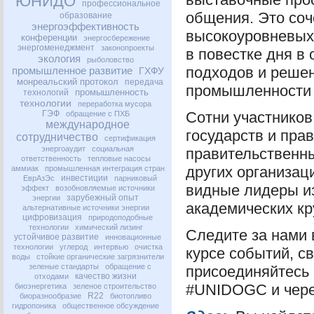
ЮНИДО
профессиональное
общения. Это со
образование
энергоэффективность
высокоуровневых,
конференции
энергосбережение
энергоменеджмент
законопроекты
в повестке дня в
экология
рыболовство
подходов и решен
промышленное развитие
ГХФУ
монреальский протокол
передача
промышленности в
промышленность
технологий
технологии
переработка мусора
ГЭФ
Сотни участников
обращение с ПХБ
международное
государств и пра
сотрудничество
сертификация
энергоаудит
социальная
правительственны
ответственность
тепловые насосы
других организа
аммиак
промышленная интеграция стран
инвестиции
ЕврАзЭс
парниковый
видные лидеры из
эффект
возобновляемые источники
зарубежный опыт
энергии
академических кр
альтернативные источники энергии
цифровизация
природоподобные
технологии
химический лизинг
Следите за нами
устойчивое развитие
инновационные
технологии
углерод
интервью
очистка
курсе событий, с
воды
стойкие органические загрязнители
зеленые стандарты
обращение с
присоединяйтесь 
качество жизни
отходами
#UNIDOGC и чере
биоэнергетика
зеленое строительство
R22
биоразнообразие
биотопливо
гидропоника
общественное обсуждение