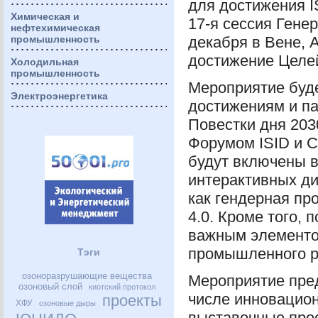
для достижения
I
Химическая и
17-я сессия Гене
нефтехимическая
промышленность
декабря в Вене, 
достижение Целей
Холодильная
промышленность
Мероприятие буд
Электроэнергетика
достижениям и п
Повестки дня 203
Форумом
ISID
и С
будут включены в
интерактивных ди
как гендерная пр
4.0. Кроме того,
важным элементо
промышленного р
Тэги
озоноразрушающие вещества
Мероприятие пред
озоновый слой
киотский протокол
числе инновацио
проекты
ХФУ
озоновые дыры
выставочные про