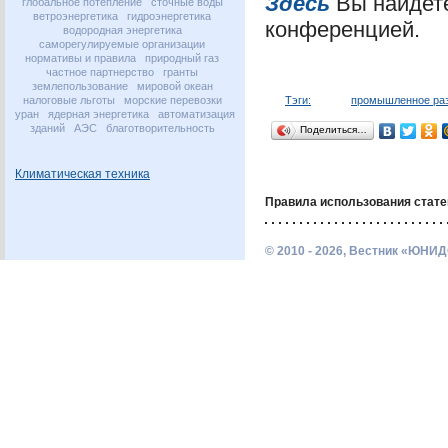
Здесь
Вы найдете
глобальное потепление
сточные воды
ветроэнергетика
гидроэнергетика
конференцией.
водородная энергетика
саморегулируемые организации
нормативы и правила
природный газ
частное партнерство
гранты
землепользование
мировой океан
налоговые льготы
морские перевозки
Тэги:
промышленное ра
уран
ядерная энергетика
автоматизация
зданий
АЭС
благотворительность
Поделиться…
Климатическая техника
Правила использования стате
© 2010 - 2026, Вестник «ЮНИД