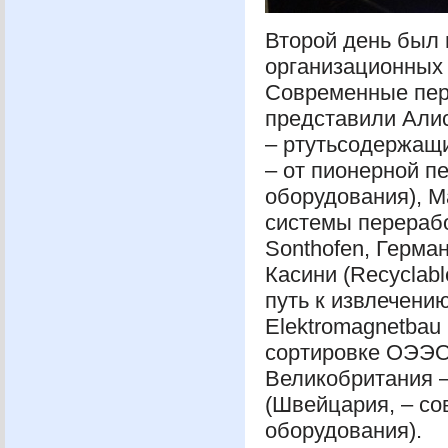
Второй день был
организационных
Современные пер
представили Алис
– ртутьсодержащи
– от пионерной п
оборудования), 
системы перераб
Sonthofen, Герма
Касини (Recyclabl
путь к извлечени
Elektromagnetbau
сортировке
ОЭЭ
Великобритания –
(Швейцария, – с
оборудования).