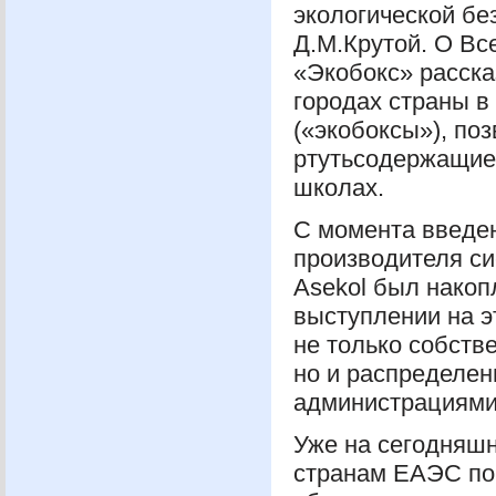
экологической бе
Д.М.Крутой. О В
«Экобокс» расска
городах страны 
(«экобоксы»), по
ртутьсодержащием
школах.
С момента введен
производителя си
Asekol был накоп
выступлении на э
не только собств
но и распределен
администрациями
Уже на сегодняш
странам
ЕАЭС
по