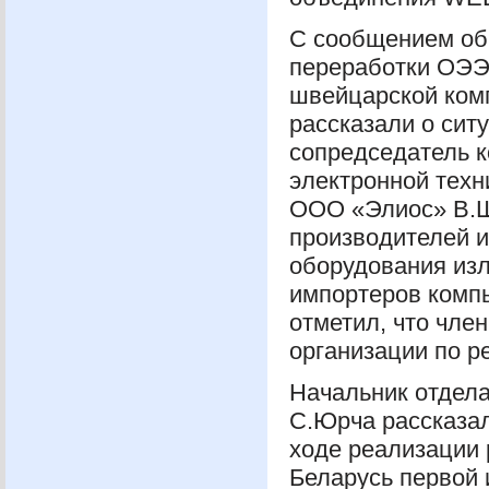
С сообщением об
переработки
ОЭ
швейцарской комп
рассказали о сит
сопредседатель к
электронной техн
ООО
«Элиос» В.Ш
производителей и
оборудования из
импортеров компь
отметил, что чле
организации по р
Начальник отдел
С.Юрча рассказал
ходе реализации 
Беларусь первой 