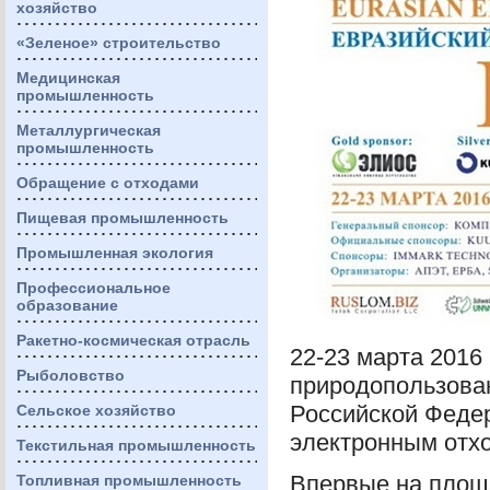
хозяйство
«Зеленое» строительство
Медицинская
промышленность
Металлургическая
промышленность
Обращение с отходами
Пищевая промышленность
Промышленная экология
Профессиональное
образование
Ракетно-космическая отрасль
22-23 марта 2016
Рыболовство
природопользова
Российской Феде
Сельское хозяйство
электронным от
Текстильная промышленность
Впервые на пло
Топливная промышленность