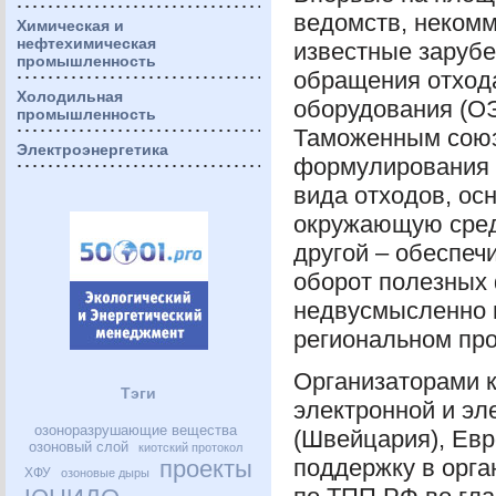
ведомств, некомм
Химическая и
нефтехимическая
известные зарубе
промышленность
обращения отхода
Холодильная
оборудования (
О
промышленность
Таможенным союз
Электроэнергетика
формулирования 
вида отходов, ос
окружающую сред
другой – обеспеч
оборот полезных 
недвусмысленно в
региональном пр
Организаторами 
Тэги
электронной и эл
озоноразрушающие вещества
(Швейцария), Евр
озоновый слой
киотский протокол
поддержку в орга
проекты
ХФУ
озоновые дыры