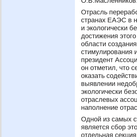
О.В.Масленников
Отрасль перерабо
странах
ЕАЭС
в н
и экологически б
достижения этого
области создания
стимулирования и
президент Ассоци
он отметил, что 
оказать содейств
выявлении недоб
экологически бе
отраслевых ассоц
наполнение отра
Одной из самых 
является сбор эт
отдельная секция