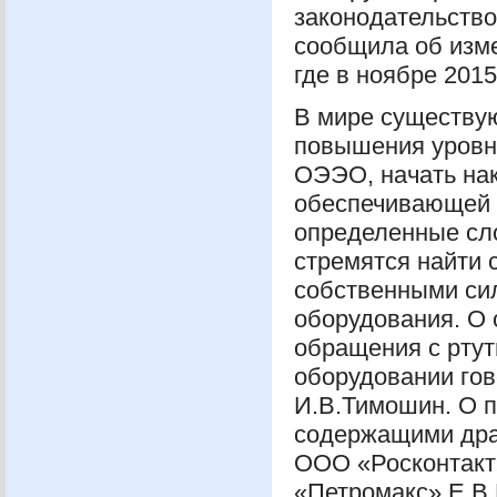
законодательств
сообщила об изме
где в ноябре 2015
В мире существу
повышения уровня
ОЭЭО
, начать н
обеспечивающей с
определенные сл
стремятся найти 
собственными си
оборудования. О
обращения с рту
оборудовании го
И.В.Тимошин. О п
содержащими дра
ООО
«Росконтакт
«Петромакс» Е.В.