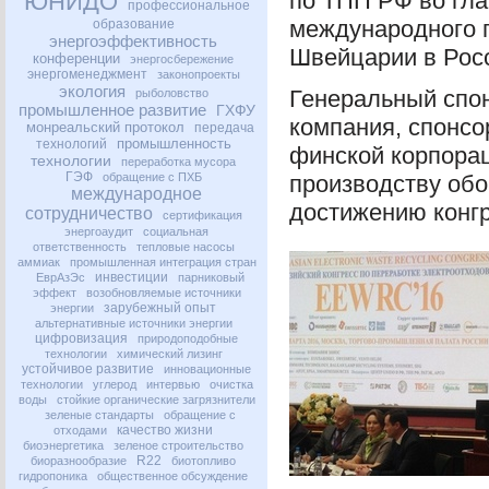
по
ТПП
РФ во гла
ЮНИДО
профессиональное
международного 
образование
энергоэффективность
Швейцарии в Рос
конференции
энергосбережение
энергоменеджмент
законопроекты
экология
Генеральный спо
рыболовство
промышленное развитие
ГХФУ
компания, спонсо
монреальский протокол
передача
промышленность
технологий
финской корпорац
технологии
переработка мусора
ГЭФ
обращение с ПХБ
производству обо
международное
достижению конгр
сотрудничество
сертификация
энергоаудит
социальная
ответственность
тепловые насосы
аммиак
промышленная интеграция стран
инвестиции
ЕврАзЭс
парниковый
эффект
возобновляемые источники
зарубежный опыт
энергии
альтернативные источники энергии
цифровизация
природоподобные
технологии
химический лизинг
устойчивое развитие
инновационные
технологии
углерод
интервью
очистка
воды
стойкие органические загрязнители
зеленые стандарты
обращение с
качество жизни
отходами
биоэнергетика
зеленое строительство
R22
биоразнообразие
биотопливо
гидропоника
общественное обсуждение