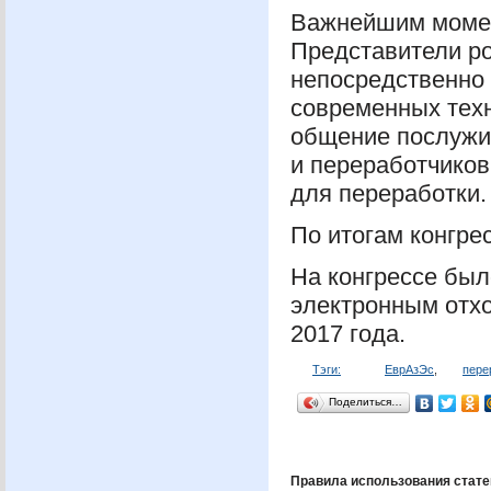
Важнейшим момент
Представители ро
непосредственно
современных техн
общение послужил
и переработчиков
для переработки.
По итогам конгре
На конгрессе был
электронным от
2017 года.
Тэги:
ЕврАзЭс
,
пере
Поделиться…
Правила использования стате