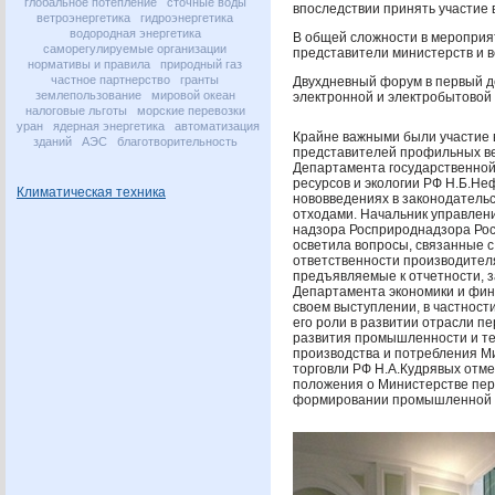
глобальное потепление
сточные воды
впоследствии принять участие 
ветроэнергетика
гидроэнергетика
водородная энергетика
В общей сложности в мероприят
саморегулируемые организации
представители министерств и в
нормативы и правила
природный газ
частное партнерство
гранты
Двухдневный форум в первый д
землепользование
мировой океан
электронной и электробытовой 
налоговые льготы
морские перевозки
уран
ядерная энергетика
автоматизация
Крайне важными были участие в
зданий
АЭС
благотворительность
представителей профильных ве
Департамента государственной
ресурсов и экологии РФ Н.Б.Не
Климатическая техника
нововведениях в законодательс
отходами. Начальник управлени
надзора Росприроднадзора Ро
осветила вопросы, связанные 
ответственности производителя
предъявляемые к отчетности, 
Департамента экономики и фин
своем выступлении, в частности
его роли в развитии отрасли п
развития промышленности и те
производства и потребления 
торговли РФ Н.А.Кудрявых отме
положения о Министерстве пере
формировании промышленной пол