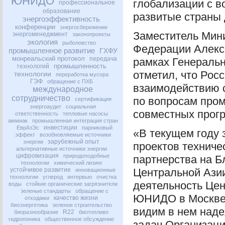
ЮНИДО
глобализации с 
профессиональное
образование
развитые страны 
энергоэффективность
конференции
энергосбережение
Заместитель Мин
энергоменеджмент
законопроекты
экология
рыболовство
Федерации Алекс
промышленное развитие
ГХФУ
монреальский протокол
передача
рамках Генеральн
промышленность
технологий
отметил, что Рос
технологии
переработка мусора
ГЭФ
обращение с ПХБ
взаимодействию 
международное
сотрудничество
по вопросам пром
сертификация
энергоаудит
социальная
совместных прогр
ответственность
тепловые насосы
аммиак
промышленная интеграция стран
инвестиции
ЕврАзЭс
парниковый
«В текущем году 
эффект
возобновляемые источники
зарубежный опыт
энергии
проектов техниче
альтернативные источники энергии
цифровизация
природоподобные
партнерства на Б
технологии
химический лизинг
устойчивое развитие
Центральной Азии
инновационные
технологии
углерод
интервью
очистка
деятельность Це
воды
стойкие органические загрязнители
зеленые стандарты
обращение с
ЮНИДО
в Москве
качество жизни
отходами
биоэнергетика
зеленое строительство
видим в нем наде
R22
биоразнообразие
биотопливо
гидропоника
общественное обсуждение
задач Организац