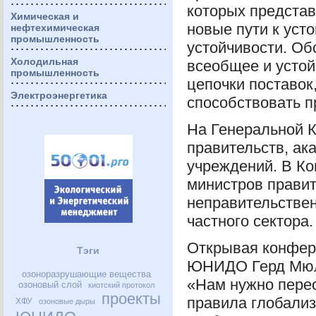
которых представ
Химическая и
новые пути к уст
нефтехимическая
промышленность
устойчивости. Об
Холодильная
всеобщее и усто
промышленность
цепочки поставок
Электроэнергетика
способствовать п
На Генеральной 
правительств, ак
учреждений. В Ко
министров правит
неправительствен
частного сектора.
Открывая конфере
Тэги
ЮНИДО
Герд Мюл
озоноразрушающие вещества
«Нам нужно пере
озоновый слой
киотский протокол
проекты
правила глобализ
ХФУ
озоновые дыры