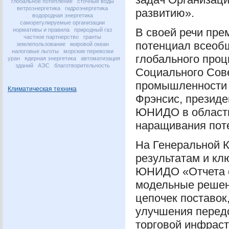
глобальное потепление
сточные воды
ветроэнергетика
гидроэнергетика
развитию».
водородная энергетика
саморегулируемые организации
В своей речи пр
нормативы и правила
природный газ
частное партнерство
гранты
потенциал всеоб
землепользование
мировой океан
налоговые льготы
морские перевозки
глобального проц
уран
ядерная энергетика
автоматизация
зданий
АЭС
благотворительность
Социального Сов
промышленности в
Климатическая техника
Фрэнсис, презид
ЮНИДО
в област
наращивания пот
На Генеральной 
результатам и кл
ЮНИДО
«Отчета 
модельные решени
цепочек поставок
улучшения передо
торговой инфрас