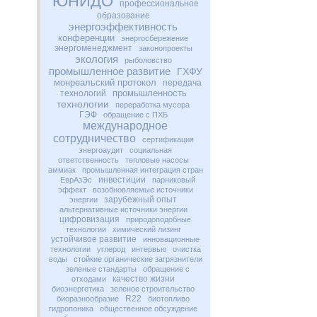
ЮНИДО
профессиональное
образование
энергоэффективность
конференции
энергосбережение
энергоменеджмент
законопроекты
экология
рыболовство
промышленное развитие
ГХФУ
монреальский протокол
передача
промышленность
технологий
технологии
переработка мусора
ГЭФ
обращение с ПХБ
международное
сотрудничество
сертификация
энергоаудит
социальная
ответственность
тепловые насосы
аммиак
промышленная интеграция стран
инвестиции
ЕврАзЭс
парниковый
эффект
возобновляемые источники
зарубежный опыт
энергии
альтернативные источники энергии
цифровизация
природоподобные
технологии
химический лизинг
устойчивое развитие
инновационные
технологии
углерод
интервью
очистка
воды
стойкие органические загрязнители
зеленые стандарты
обращение с
качество жизни
отходами
биоэнергетика
зеленое строительство
R22
биоразнообразие
биотопливо
гидропоника
общественное обсуждение