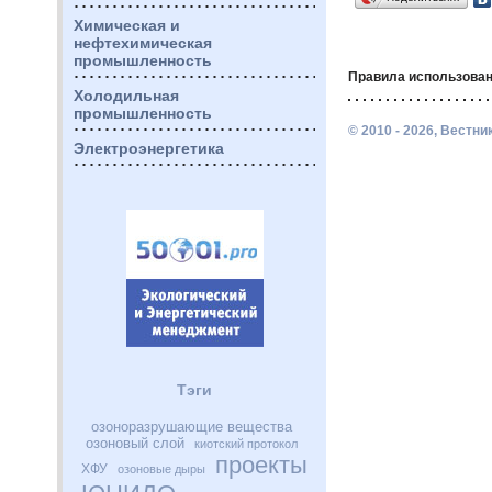
Химическая и
нефтехимическая
промышленность
Правила использован
Холодильная
промышленность
© 2010 - 2026, Вестн
Электроэнергетика
Тэги
озоноразрушающие вещества
озоновый слой
киотский протокол
проекты
ХФУ
озоновые дыры