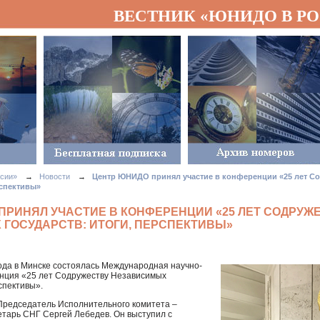
ВЕСТНИК «ЮНИДО В Р
сии»
→
Новости
→
Центр ЮНИДО принял участие в конференции «25 лет С
рспективы»
ПРИНЯЛ УЧАСТИЕ В КОНФЕРЕНЦИИ «25 ЛЕТ СОДРУЖ
ГОСУДАРСТВ: ИТОГИ, ПЕРСПЕКТИВЫ»
года в Минске состоялась Международная научно-
нция «25 лет Содружеству Независимых
рспективы».
редседатель Исполнительного комитета –
етарь
СНГ
Сергей Лебедев. Он выступил с