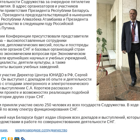
еятельности Содружества за очередное пятилетие
звития. В адрес организаторов и участников
и приветствия Президента Республики Беларусь
о, Президента председательствующей в нынешнем
 Республики Алмазбека Атамбаева и Президента
тельство в следующем году Российской
 Путина.
нии Конференции присутствовали представители
ва – высокопоставленные сотрудники
нов, дипломатических миссий, послы и постпреды
тели органов
СНГ
и базовых организаций стран
 по экономическим вопросам при Экономическом
тели крупнейших научных и учебных учреждений,
иалисты, деятели культуры, а также
енты высших учебных заведений.
 участие Директор Центра
ЮНИДО
в РФ, Сергей
 Он выступил с докладом об опыте и деятельности
с отходами электронного и электротехнического
 выступлении С.А. Коротков рассказал о
ии проекте и возможностях реализации подобной
итории других стран
СНГ
.
приняли участие около 250 человек из всех государств Содружества. В ход
й по всему спектру функционирования
СНГ
.
ей наук Беларуси будет издан сборник всех докладов и выступлений, которы
едомствами в работе по совершенствованию деятельности
СНГ
.
нции
,
международное сотрудничество