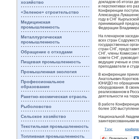
хозяйство
докладом об итогах д
и перспективах его ра
Конференции поступил
«Зеленое» строительство
Александра Лукашенк
году в
СНГ
Кыргызской
Медицинская
принимающей председа
промышленность
Федерации Владимира
На пленарном заседа
Металлургическая
всех стран Содружест
промышленность
государственных орга
стран
СНГ
, представи
Обращение с отходами
СНГ
, члены Комиссии
совете
СНГ
, руководи
Пищевая промышленность
ведущие ученые и спец
преподаватели и студ
Промышленная экология
В конференции принял
Анатольевич Коротков.
Профессиональное
ЮНИДО
по обращению 
образование
оборудования. В своем
реализованном в Росс
Ракетно-космическая отрасль
деятельности на терр
В работе Конференции 
Рыболовство
более 100 выступлени
Сельское хозяйство
Национальной Академи
заинтересованными в
Текстильная промышленность
Тэги:
конфере
Топливная промышленность
Поделиться…