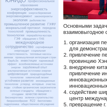
ЮНИДО
профессиональное
образование
энергоэффективность
конференции
энергосбережение
энергоменеджмент
законопроекты
экология
рыболовство
промышленное развитие
ГХФУ
Основными задач
монреальский протокол
передача
взаимовыгодное с
промышленность
технологий
технологии
переработка мусора
ГЭФ
обращение с ПХБ
организация п
международное
сотрудничество
сертификация
для демонстрац
энергоаудит
социальная
привлечение пе
ответственность
тепловые насосы
аммиак
промышленная интеграция стран
провинцию Хэн
инвестиции
ЕврАзЭс
парниковый
эффект
возобновляемые источники
внедрение кит
зарубежный опыт
энергии
альтернативные источники энергии
привлечение и
цифровизация
природоподобные
технологии
химический лизинг
инновационных
устойчивое развитие
инновационные
технологии
углерод
интервью
очистка
инновационных
воды
стойкие органические загрязнители
содействие ши
зеленые стандарты
обращение с
качество жизни
отходами
центр междуна
биоэнергетика
зеленое строительство
R22
биоразнообразие
биотопливо
превращение г.
гидропоника
общественное обсуждение