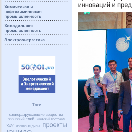
инноваций и пред
Химическая и
нефтехимическая
промышленность
Холодильная
промышленность
Электроэнергетика
Тэги
озоноразрушающие вещества
озоновый слой
киотский протокол
проекты
ХФУ
озоновые дыры