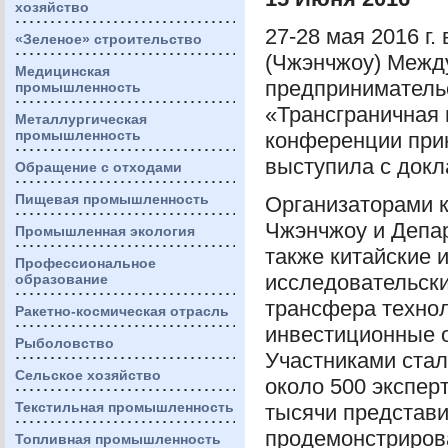
хозяйство
27-28 мая 2016 г. 
«Зеленое» строительство
(Чжэнчжоу) Межд
Медицинская
предприниматель
промышленность
«Трансграничная 
Металлургическая
промышленность
конференции при
выступила с док
Обращение с отходами
Пищевая промышленность
Организаторами 
Чжэнчжоу и Депар
Промышленная экология
также китайские 
Профессиональное
исследовательск
образование
трансфера технол
Ракетно-космическая отрасль
инвестиционные о
Рыболовство
Участниками ста
Сельское хозяйство
около 500 экспер
Текстильная промышленность
тысячи представ
продемонстрирова
Топливная промышленность