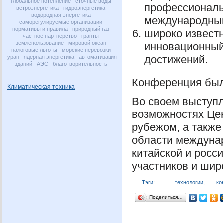
глобальное потепление
сточные воды
профессиональ
ветроэнергетика
гидроэнергетика
водородная энергетика
международны
саморегулируемые организации
нормативы и правила
природный газ
широко известн
частное партнерство
гранты
землепользование
мировой океан
инновационный
налоговые льготы
морские перевозки
достижений.
уран
ядерная энергетика
автоматизация
зданий
АЭС
благотворительность
Конференция был
Климатическая техника
Во своем выступл
возможностях Це
рубежом, а также
области междунар
китайской и росс
участников и шир
Тэги:
технологии
,
ко
Поделиться…