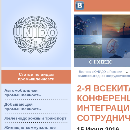
Вестник «ЮНИДО в России»
→
Статьи по видам
взаимовыгодное сотрудничест
промышленности
2-Я ВСЕКИ
Автомобильная
промышленность
КОНФЕРЕН
Добывающая
ИНТЕГРАЦ
промышленность
СОТРУДНИ
Железнодорожный транспорт
Жилищно-коммунальное
15 Июня 2016