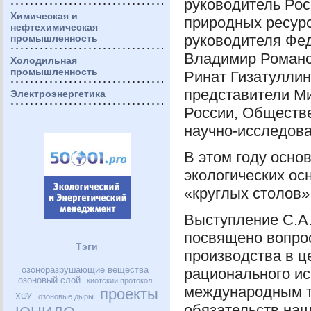
руководитель Рос
Химическая и
природных ресурс
нефтехимическая
руководителя Фед
промышленность
Владимир Романо
Холодильная
промышленность
Ринат Гизатуллин
представители М
Электроэнергетика
России, Обществ
научно-исследова
В этом году осно
экологических ос
«круглых столов»
Выступление С.А.
посвящено вопрос
Тэги
производства в ц
озоноразрушающие вещества
рационального и
озоновый слой
киотский протокол
международным т
проекты
ХФУ
озоновые дыры
обязательств наш