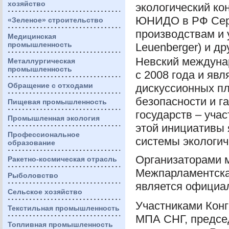
хозяйство
экологический ко
ЮНИДО
в РФ Сер
«Зеленое» строительство
производствам и
Медицинская
промышленность
Leuenberger) и д
Невский междунар
Металлургическая
промышленность
с 2008 года и яв
Обращение с отходами
дискуссионных пл
безопасности и г
Пищевая промышленность
государств – уча
Промышленная экология
этой инициативы
Профессиональное
системы экологич
образование
Организаторами 
Ракетно-космическая отрасль
Межпарламентска
Рыболовство
является официа
Сельское хозяйство
Участниками Конг
Текстильная промышленность
МПА
СНГ
, предс
Топливная промышленность