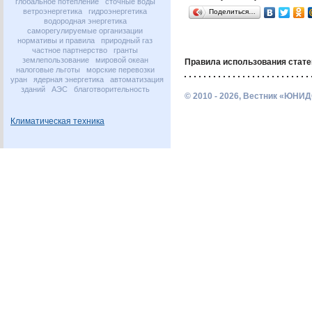
глобальное потепление
сточные воды
ветроэнергетика
гидроэнергетика
Поделиться…
водородная энергетика
саморегулируемые организации
нормативы и правила
природный газ
частное партнерство
гранты
землепользование
мировой океан
Правила использования стате
налоговые льготы
морские перевозки
уран
ядерная энергетика
автоматизация
зданий
АЭС
благотворительность
© 2010 - 2026, Вестник «ЮНИД
Климатическая техника