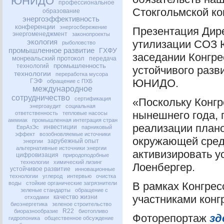
ЮНИДО
профессиональное
Стокгольмской ко
образование
энергоэффективность
конференции
энергосбережение
Презентация Дире
энергоменеджмент
законопроекты
экология
утилизации
СОЗ
рыболовство
промышленное развитие
ГХФУ
заседании Конгре
монреальский протокол
передача
промышленность
технологий
устойчивого разв
технологии
переработка мусора
ЮНИДО
.
ГЭФ
обращение с ПХБ
международное
сотрудничество
сертификация
«Поскольку Конг
энергоаудит
социальная
нынешнего года, 
ответственность
тепловые насосы
аммиак
промышленная интеграция стран
реализации плано
инвестиции
ЕврАзЭс
парниковый
эффект
возобновляемые источники
окружающей среды
зарубежный опыт
энергии
альтернативные источники энергии
активизировать у
цифровизация
природоподобные
технологии
химический лизинг
Лоенбергер.
устойчивое развитие
инновационные
технологии
углерод
интервью
очистка
воды
стойкие органические загрязнители
В рамках Конгрес
зеленые стандарты
обращение с
участниками конг
качество жизни
отходами
биоэнергетика
зеленое строительство
R22
биоразнообразие
биотопливо
Фоторепортаж
зд
гидропоника
общественное обсуждение