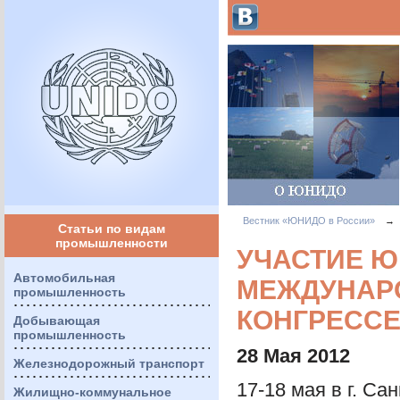
Вестник «ЮНИДО в России»
→
Статьи по видам
промышленности
УЧАСТИЕ Ю
Автомобильная
МЕЖДУНАР
промышленность
КОНГРЕСС
Добывающая
промышленность
28 Мая 2012
Железнодорожный транспорт
17-18 мая в г. С
Жилищно-коммунальное