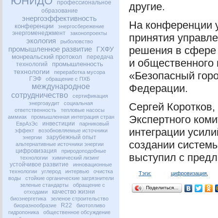
ЮНИДО
профессиональное
другие.
образование
энергоэффективность
На конференции 
конференции
энергосбережение
энергоменеджмент
законопроекты
принятия управле
экология
рыболовство
решения в сфере
промышленное развитие
ГХФУ
монреальский протокол
передача
и общественного 
промышленность
технологий
технологии
переработка мусора
«Безопасный горо
ГЭФ
обращение с ПХБ
международное
Федерации.
сотрудничество
сертификация
энергоаудит
социальная
Сергей Коротков,
ответственность
тепловые насосы
Экспертного коми
аммиак
промышленная интеграция стран
инвестиции
ЕврАзЭс
парниковый
интеграции усили
эффект
возобновляемые источники
зарубежный опыт
энергии
создании систем
альтернативные источники энергии
цифровизация
природоподобные
выступил с предл
технологии
химический лизинг
устойчивое развитие
инновационные
технологии
углерод
интервью
очистка
Тэги:
цифровизация
,
воды
стойкие органические загрязнители
зеленые стандарты
обращение с
Поделиться…
качество жизни
отходами
биоэнергетика
зеленое строительство
R22
биоразнообразие
биотопливо
гидропоника
общественное обсуждение