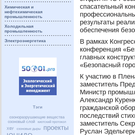
спасательный кон
Химическая и
нефтехимическая
профессиональны
промышленность
результаты реали
Холодильная
обеспечения безо
промышленность
В рамках Конгрес
Электроэнергетика
конференция «Бе
главных конструк
«Безопасный горо
К участию в Пле
заместитель Пре
Министр промышл
Александр Курен
гражданской обо
Тэги
последствий сти
озоноразрушающие вещества
озоновый слой
заместитель Секр
киотский протокол
проекты
ХФУ
озоновые дыры
Руслан Эдельгери