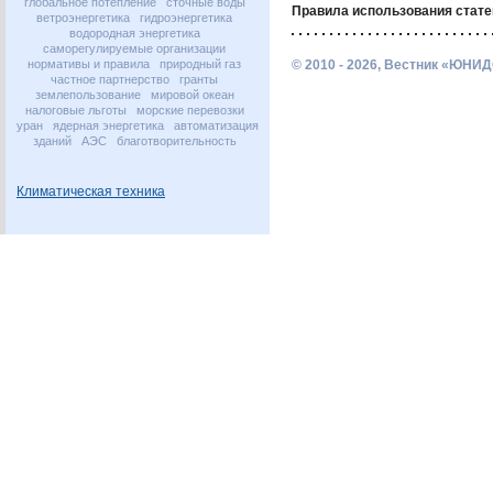
глобальное потепление
сточные воды
Правила использования стате
ветроэнергетика
гидроэнергетика
водородная энергетика
саморегулируемые организации
нормативы и правила
природный газ
© 2010 - 2026, Вестник «ЮНИД
частное партнерство
гранты
землепользование
мировой океан
налоговые льготы
морские перевозки
уран
ядерная энергетика
автоматизация
зданий
АЭС
благотворительность
Климатическая техника