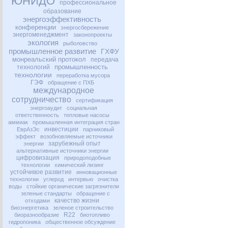
ЮНИДО
профессиональное
образование
энергоэффективность
конференции
энергосбережение
энергоменеджмент
законопроекты
экология
рыболовство
промышленное развитие
ГХФУ
монреальский протокол
передача
промышленность
технологий
технологии
переработка мусора
ГЭФ
обращение с ПХБ
международное
сотрудничество
сертификация
энергоаудит
социальная
ответственность
тепловые насосы
аммиак
промышленная интеграция стран
инвестиции
ЕврАзЭс
парниковый
эффект
возобновляемые источники
зарубежный опыт
энергии
альтернативные источники энергии
цифровизация
природоподобные
технологии
химический лизинг
устойчивое развитие
инновационные
технологии
углерод
интервью
очистка
воды
стойкие органические загрязнители
зеленые стандарты
обращение с
качество жизни
отходами
биоэнергетика
зеленое строительство
R22
биоразнообразие
биотопливо
гидропоника
общественное обсуждение