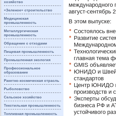
хозяйство
международного 
«Зеленое» строительство
август-сентябрь 2
Медицинская
В этом выпуске:
промышленность
Состоялось вн
Металлургическая
промышленность
Развитие систе
Обращение с отходами
Международном
Технологически
Пищевая промышленность
главная тема ф
Промышленная экология
GMIS
объявляет
Профессиональное
ЮНИДО
и Швей
образование
стандартов
Ракетно-космическая отрасль
Центр
ЮНИДО
Рыболовство
производств и 
Сельское хозяйство
Эксперты обсуд
бизнеса РФ и
А
Текстильная промышленность
устойчивого ра
Топливная промышленность