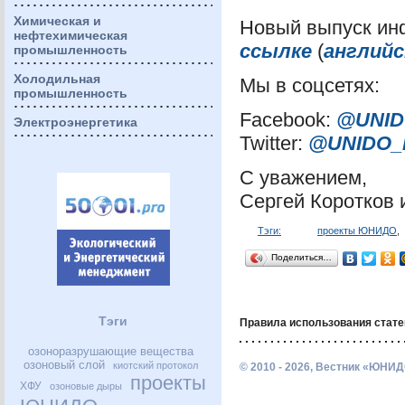
Химическая и
Новый выпуск ин
нефтехимическая
ссылке
(
английс
промышленность
Холодильная
Мы в соцсетях:
промышленность
Facebook:
@
UNI
Электроэнергетика
Twitter:
@
UNIDO
_
С уважением,
Сергей Коротков
Тэги:
проекты ЮНИДО
,
Поделиться…
Тэги
Правила использования стате
озоноразрушающие вещества
озоновый слой
киотский протокол
© 2010 - 2026, Вестник «ЮНИД
проекты
ХФУ
озоновые дыры