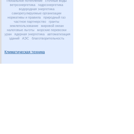
глобальное потепление
сточные воды
ветроэнергетика
гидроэнергетика
водородная энергетика
саморегулируемые организации
нормативы и правила
природный газ
частное партнерство
гранты
землепользование
мировой океан
налоговые льготы
морские перевозки
уран
ядерная энергетика
автоматизация
зданий
АЭС
благотворительность
Климатическая техника