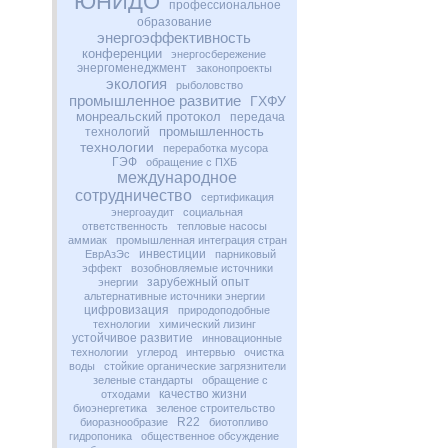
ЮНИДО
профессиональное
образование
энергоэффективность
конференции
энергосбережение
энергоменеджмент
законопроекты
экология
рыболовство
промышленное развитие
ГХФУ
монреальский протокол
передача
промышленность
технологий
технологии
переработка мусора
ГЭФ
обращение с ПХБ
международное
сотрудничество
сертификация
энергоаудит
социальная
ответственность
тепловые насосы
аммиак
промышленная интеграция стран
инвестиции
ЕврАзЭс
парниковый
эффект
возобновляемые источники
зарубежный опыт
энергии
альтернативные источники энергии
цифровизация
природоподобные
технологии
химический лизинг
устойчивое развитие
инновационные
технологии
углерод
интервью
очистка
воды
стойкие органические загрязнители
зеленые стандарты
обращение с
качество жизни
отходами
биоэнергетика
зеленое строительство
R22
биоразнообразие
биотопливо
гидропоника
общественное обсуждение