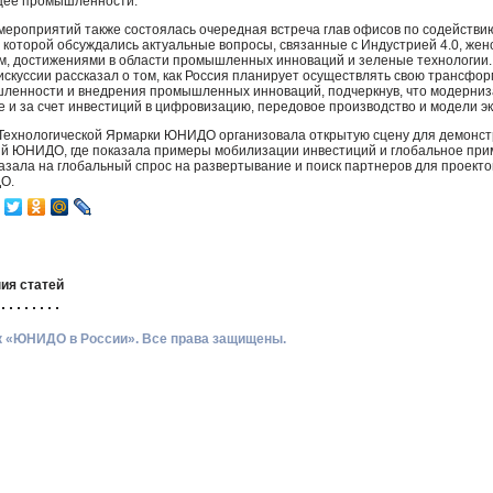
щее промышленности.
мероприятий также состоялась очередная встреча глав офисов по содействи
на которой обсуждались актуальные вопросы, связанные с Индустрией 4.0, жен
, достижениями в области промышленных инноваций и зеленые технологии. 
искуссии рассказал о том, как Россия планирует осуществлять свою трансфо
ленности и внедрения промышленных инноваций, подчеркнув, что модерни
е и за счет инвестиций в цифровизацию, передовое производство и модели эк
Технологической Ярмарки
ЮНИДО
организовала открытую сцену для демонст
ий
ЮНИДО
, где показала примеры мобилизации инвестиций и глобальное при
указала на глобальный спрос на развертывание и поиск партнеров для проекто
ДО
.
ия статей
ик «ЮНИДО в России». Все права защищены.