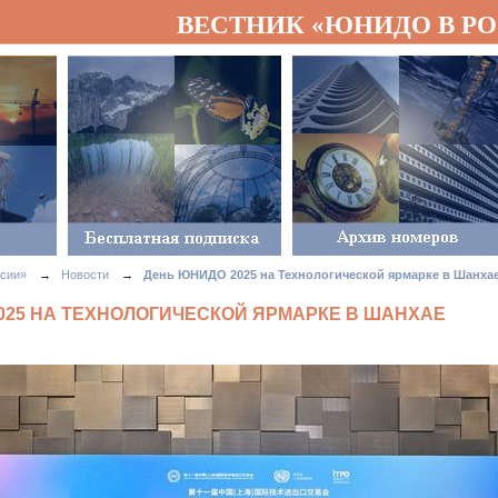
ВЕСТНИК «ЮНИДО В Р
сии»
→
Новости
→
День ЮНИДО 2025 на Технологической ярмарке в Шанха
025 НА ТЕХНОЛОГИЧЕСКОЙ ЯРМАРКЕ В ШАНХАЕ