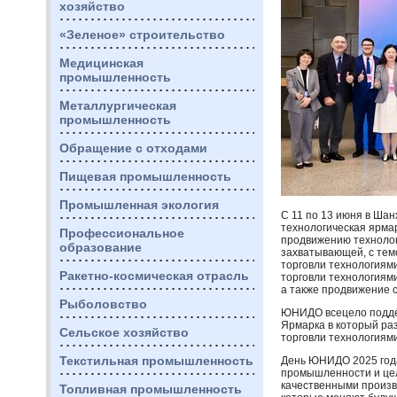
хозяйство
«Зеленое» строительство
Медицинская
промышленность
Металлургическая
промышленность
Обращение с отходами
Пищевая промышленность
Промышленная экология
С 11 по 13 июня в Ша
технологическая ярмар
Профессиональное
продвижению технолог
образование
захватывающей, с тем
торговли технологиям
Ракетно-космическая отрасль
торговли технологиям
а также продвижение 
Рыболовство
ЮНИДО
всецело подд
Ярмарка в который ра
Сельское хозяйство
торговли технологиями
Текстильная промышленность
День
ЮНИДО
2025 год
промышленности и цел
качественными произв
Топливная промышленность