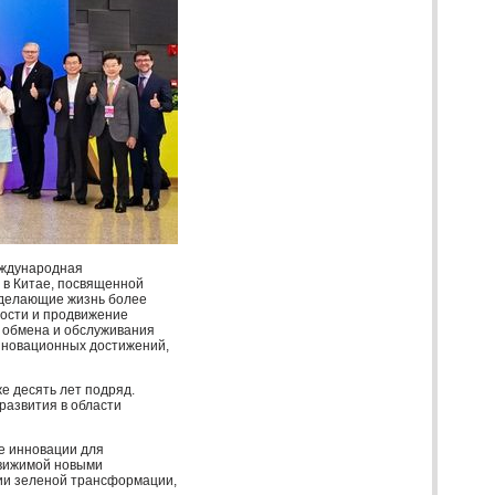
еждународная
 в Китае, посвященной
 делающие жизнь более
ности и продвижение
, обмена и обслуживания
инновационных достижений,
е десять лет подряд.
развития в области
е инновации для
движимой новыми
ии зеленой трансформации,