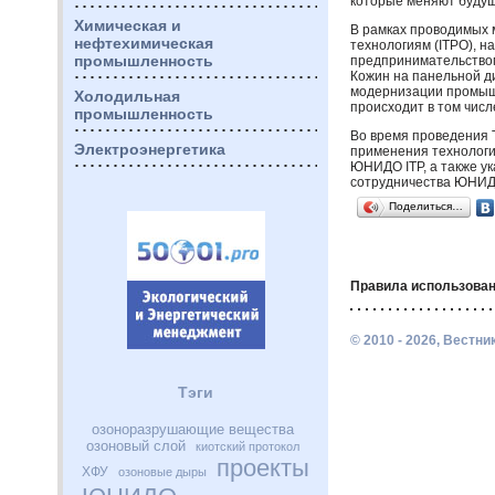
которые меняют буду
Химическая и
В рамках проводимых 
нефтехимическая
технологиям (
ITPO
), 
промышленность
предпринимательством
Кожин на панельной д
модернизации промыш
Холодильная
происходит в том числ
промышленность
Во время проведения 
Электроэнергетика
применения технолог
ЮНИДО
ITP
, а также 
сотрудничества
ЮНИ
Поделиться…
Правила использован
© 2010 - 2026, Вестн
Тэги
озоноразрушающие вещества
озоновый слой
киотский протокол
проекты
ХФУ
озоновые дыры