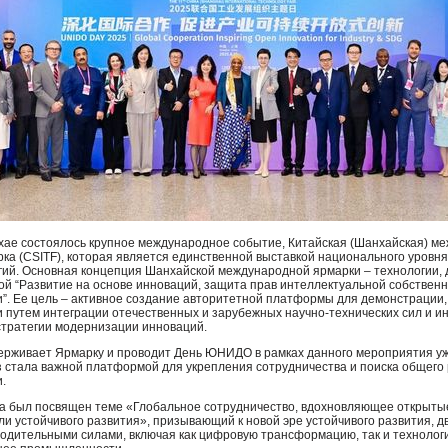
нхае состоялось крупное международное событие, Китайская (Шанхайская) м
ка (
CSITF
), которая является единственной выставкой национального уровня
ий. Основная концепция Шанхайской международной ярмарки – технологии,
ой “Развитие на основе инноваций, защита прав интеллектуальной собствен
и”. Ее цель – активное создание авторитетной платформы для демонстрации
и путем интеграции отечественных и зарубежных научно-технических сил и 
стратегии модернизации инноваций.
ерживает Ярмарку и проводит День
ЮНИДО
в рамках данного мероприятия уж
з стала важной платформой для укрепления сотрудничества и поиска общего 
.
а был посвящен теме «Глобальное сотрудничество, вдохновляющее открыты
и устойчивого развития», призывающий к новой эре устойчивого развития, 
одительными силами, включая как цифровую трансформацию, так и технолог