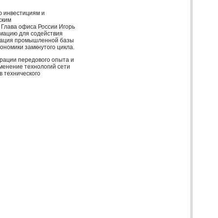
ю инвестициям и
ским
Глава офиса России Игорь
рмацию для содействия
зация промышленной базы
ономики замкнутого цикла.
рации передового опыта и
менение технологий сети
в технического