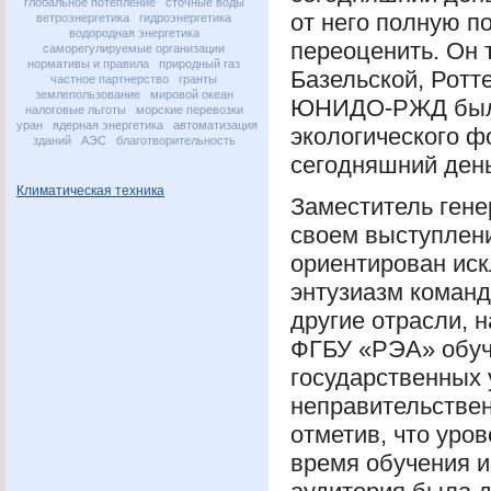
глобальное потепление
сточные воды
от него полную п
ветроэнергетика
гидроэнергетика
водородная энергетика
переоценить. Он 
саморегулируемые организации
нормативы и правила
природный газ
Базельской, Ротт
частное партнерство
гранты
землепользование
мировой океан
ЮНИДО
-
РЖД
был
налоговые льготы
морские перевозки
уран
ядерная энергетика
автоматизация
экологического ф
зданий
АЭС
благотворительность
сегодняшний день
Климатическая техника
Заместитель ген
своем выступлени
ориентирован ис
энтузиазм команд
другие отрасли, 
ФГБУ
«РЭА» обуч
государственных 
неправительстве
отметив, что уро
время обучения 