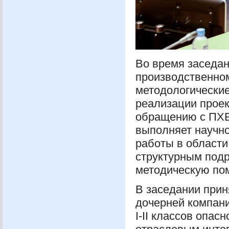
Во время заседа
производственно
методологически
реализации проек
обращению с
ПХ
выполняет научно
работы в области
структурным под
методическую пом
В заседании прин
дочерней компан
I-II классов опас