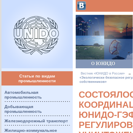
Вестник «ЮНИДО в России»
→
Статьи по видам
«Экологически безопасное рег
промышленности
собственников»
СОСТОЯЛО
Автомобильная
промышленность
КООРДИНАЦ
Добывающая
промышленность
ЮНИДО-ГЭФ
Железнодорожный транспорт
РЕГУЛИРОВ
Жилищно-коммунальное