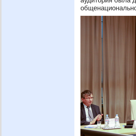
аудитория была д
общенационально