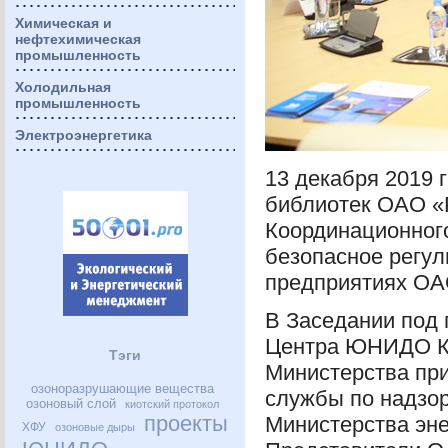
Химическая и
нефтехимическая
промышленность
Холодильная
промышленность
Электроэнергетика
13 декабря 2019 
библиотек
ОАО
«
Координационног
безопасное регул
предприятиях
ОА
В Заседании под 
Центра
ЮНИДО
К
Тэги
Министерства при
озоноразрушающие вещества
службы по надзор
озоновый слой
киотский протокол
проекты
Министерства эне
ХФУ
озоновые дыры