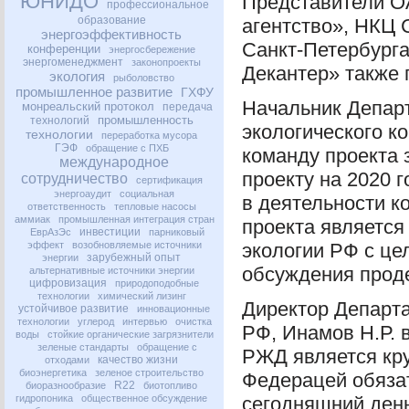
ЮНИДО
Представители
О
профессиональное
образование
агентство»,
НКЦ
С
энергоэффективность
Санкт-Петербург
конференции
энергосбережение
энергоменеджмент
законопроекты
Декантер» также 
экология
рыболовство
промышленное развитие
ГХФУ
Начальник Депар
монреальский протокол
передача
промышленность
технологий
экологического к
технологии
переработка мусора
ГЭФ
обращение с ПХБ
команду проекта 
международное
проекту на 2020 
сотрудничество
сертификация
энергоаудит
социальная
в деятельности к
ответственность
тепловые насосы
аммиак
промышленная интеграция стран
проекта является
инвестиции
ЕврАзЭс
парниковый
эффект
возобновляемые источники
экологии РФ с це
зарубежный опыт
энергии
обсуждения прод
альтернативные источники энергии
цифровизация
природоподобные
технологии
химический лизинг
Директор Департ
устойчивое развитие
инновационные
технологии
углерод
интервью
очистка
РФ, Инамов Н.Р. 
воды
стойкие органические загрязнители
зеленые стандарты
обращение с
РЖД
является кр
качество жизни
отходами
биоэнергетика
зеленое строительство
Федерацей обяза
R22
биоразнообразие
биотопливо
гидропоника
общественное обсуждение
сегодняшний день