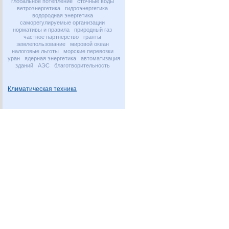
глобальное потепление
сточные воды
ветроэнергетика
гидроэнергетика
водородная энергетика
саморегулируемые организации
нормативы и правила
природный газ
частное партнерство
гранты
землепользование
мировой океан
налоговые льготы
морские перевозки
уран
ядерная энергетика
автоматизация
зданий
АЭС
благотворительность
Климатическая техника