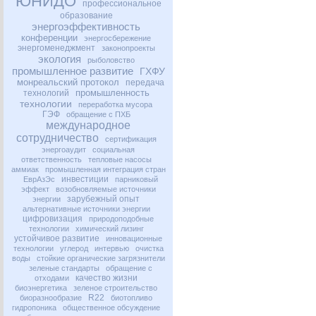
ЮНИДО
профессиональное
образование
энергоэффективность
конференции
энергосбережение
энергоменеджмент
законопроекты
экология
рыболовство
промышленное развитие
ГХФУ
монреальский протокол
передача
промышленность
технологий
технологии
переработка мусора
ГЭФ
обращение с ПХБ
международное
сотрудничество
сертификация
энергоаудит
социальная
ответственность
тепловые насосы
аммиак
промышленная интеграция стран
инвестиции
ЕврАзЭс
парниковый
эффект
возобновляемые источники
зарубежный опыт
энергии
альтернативные источники энергии
цифровизация
природоподобные
технологии
химический лизинг
устойчивое развитие
инновационные
технологии
углерод
интервью
очистка
воды
стойкие органические загрязнители
зеленые стандарты
обращение с
качество жизни
отходами
биоэнергетика
зеленое строительство
R22
биоразнообразие
биотопливо
гидропоника
общественное обсуждение