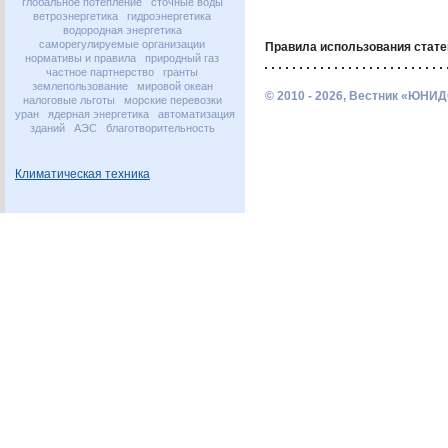
глобальное потепление
сточные воды
ветроэнергетика
гидроэнергетика
водородная энергетика
саморегулируемые организации
Правила использования стате
нормативы и правила
природный газ
частное партнерство
гранты
землепользование
мировой океан
© 2010 - 2026, Вестник «ЮНИД
налоговые льготы
морские перевозки
уран
ядерная энергетика
автоматизация
зданий
АЭС
благотворительность
Климатическая техника