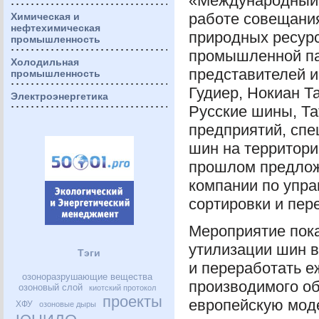
«Международный 
работе совещания
Химическая и
нефтехимическая
природных ресурс
промышленность
промышленной па
Холодильная
представителей и
промышленность
Гудиер, Нокиан Т
Электроэнергетика
Русские шины, Та
предприятий, сп
шин на территори
прошлом предлож
компании по упра
сортировки и пер
Мероприятие пока
утилизации шин в
Тэги
и переработать е
озоноразрушающие вещества
производимого о
озоновый слой
киотский протокол
проекты
европейскую моде
ХФУ
озоновые дыры