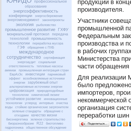
ЮНИДО
продукции в конц
профессиональное
образование
производителя.
энергоэффективность
конференции
энергосбережение
Участники совеща
энергоменеджмент
законопроекты
экология
рыболовство
промышленной па
промышленное развитие
ГХФУ
монреальский протокол
передача
Федеральным зак
промышленность
технологий
производства и п
технологии
переработка мусора
ГЭФ
обращение с ПХБ
в рабочих группа
международное
сотрудничество
Министерства при
сертификация
энергоаудит
социальная
части обращения
ответственность
тепловые насосы
аммиак
промышленная интеграция стран
инвестиции
ЕврАзЭс
парниковый
Для реализации М
эффект
возобновляемые источники
зарубежный опыт
энергии
было предложено
альтернативные источники энергии
цифровизация
природоподобные
импортеров, прои
технологии
химический лизинг
некоммерческой о
устойчивое развитие
инновационные
технологии
углерод
интервью
очистка
организация сист
воды
стойкие органические загрязнители
зеленые стандарты
обращение с
переработки шин 
качество жизни
отходами
биоэнергетика
зеленое строительство
R22
биоразнообразие
биотопливо
Поделиться…
гидропоника
общественное обсуждение