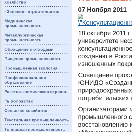
хозяйство
07 Ноября 2011
«Зеленое» строительство
Медицинская
промышленность
18 октября 2011 
Металлургическая
университете неф
промышленность
консультационно
Обращение с отходами
созданию в Росси
Пищевая промышленность
изношенных покр
Промышленная экология
Совещание проход
Профессиональное
ЮНИДО
«Создани
образование
природоохранных 
Ракетно-космическая отрасль
потребительских
Рыболовство
Организаторами 
Сельское хозяйство
промышленного с
Текстильная промышленность
восстановлению 
Топливная промышленность