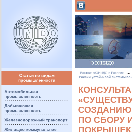
Вестник «ЮНИДО в России»
→
Статьи по видам
России устойчивой системы по
промышленности
КОНСУЛЬТ
Автомобильная
промышленность
«СУЩЕСТВУ
Добывающая
СОЗДАНИЮ
промышленность
ПО СБОРУ 
Железнодорожный транспорт
ПОКРЫШЕК
Жилищно-коммунальное