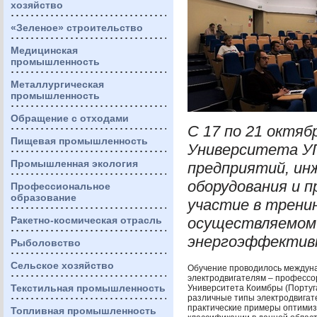
хозяйство
«Зеленое» строительство
Медицинская
промышленность
Металлургическая
промышленность
Обращение с отходами
С 17 по 21 октяб
Пищевая промышленность
Университета
У
Промышленная экология
предприятий, ин
оборудования и 
Профессиональное
образование
участие в трени
Ракетно-космическая отрасль
осуществляемом 
энергоэффективн
Рыболовство
Сельское хозяйство
Обучение проводилось междун
электродвигателям – профессо
Текстильная промышленность
Университета Коимбры (Португа
различные типы электродвигат
практические примеры оптими
Топливная промышленность