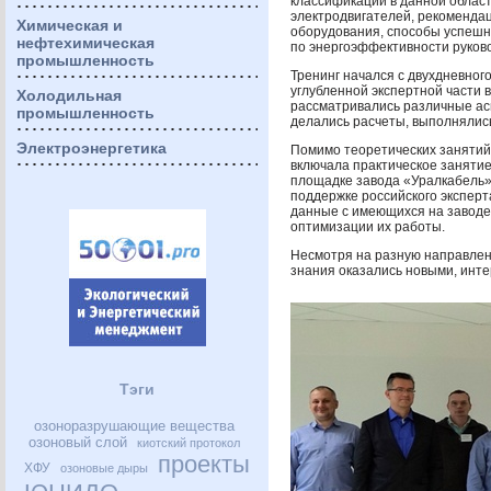
классификации в данной облас
электродвигателей, рекоменда
Химическая и
оборудования, способы успешн
нефтехимическая
по энергоэффективности руково
промышленность
Тренинг начался с двухдневног
углубленной экспертной части 
Холодильная
рассматривались различные ас
промышленность
делались расчеты, выполнялис
Электроэнергетика
Помимо теоретических занятий 
включала практическое заняти
площадке завода «Уралкабель»,
поддержке российского экспер
данные с имеющихся на заводе
оптимизации их работы.
Несмотря на разную направленн
знания оказались новыми, инт
Тэги
озоноразрушающие вещества
озоновый слой
киотский протокол
проекты
ХФУ
озоновые дыры