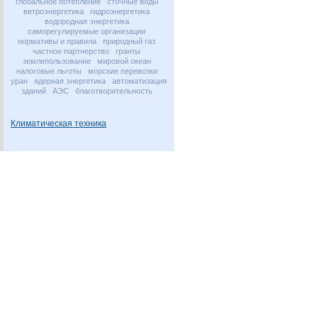
глобальное потепление
сточные воды
ветроэнергетика
гидроэнергетика
водородная энергетика
саморегулируемые организации
нормативы и правила
природный газ
частное партнерство
гранты
землепользование
мировой океан
налоговые льготы
морские перевозки
уран
ядерная энергетика
автоматизация
зданий
АЭС
благотворительность
Климатическая техника