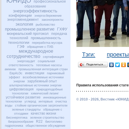
ЮНИДО
профессиональное
образование
энергоэффективность
конференции
энергосбережение
энергоменеджмент
законопроекты
экология
рыболовство
промышленное развитие
ГХФУ
монреальский протокол
передача
промышленность
технологий
технологии
переработка мусора
ГЭФ
обращение с ПХБ
международное
Тэги:
проект
сотрудничество
сертификация
энергоаудит
социальная
Поделиться…
ответственность
тепловые насосы
аммиак
промышленная интеграция стран
инвестиции
ЕврАзЭс
парниковый
эффект
возобновляемые источники
зарубежный опыт
энергии
Правила использования стате
альтернативные источники энергии
цифровизация
природоподобные
технологии
химический лизинг
устойчивое развитие
инновационные
© 2010 - 2026, Вестник «ЮНИД
технологии
углерод
интервью
очистка
воды
стойкие органические загрязнители
зеленые стандарты
обращение с
качество жизни
отходами
биоэнергетика
зеленое строительство
R22
биоразнообразие
биотопливо
гидропоника
общественное обсуждение