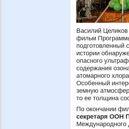
Василий Целиков 
фильм Програм
подготовленный с
истории обнаруже
опасного ультраф
содержания озона
атомарного хлора
Особенный интере
земную атмосфер
то ее толщина со
По окончании фи
секретаря
ООН
П
Международного 