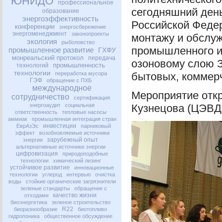
ЮНИДО
профессиональное
сегодняшний день
образование
энергоэффективность
Российской Федер
конференции
энергосбережение
энергоменеджмент
законопроекты
монтажу и обслу
экология
рыболовство
промышленного и 
промышленное развитие
ГХФУ
монреальский протокол
передача
озоновому слою 
промышленность
технологий
технологии
переработка мусора
бытовых, коммер
ГЭФ
обращение с ПХБ
международное
Мероприятие откр
сотрудничество
сертификация
энергоаудит
социальная
Кузнецова (
ЦЭВД
ответственность
тепловые насосы
аммиак
промышленная интеграция стран
инвестиции
ЕврАзЭс
парниковый
эффект
возобновляемые источники
зарубежный опыт
энергии
альтернативные источники энергии
цифровизация
природоподобные
технологии
химический лизинг
устойчивое развитие
инновационные
технологии
углерод
интервью
очистка
воды
стойкие органические загрязнители
зеленые стандарты
обращение с
качество жизни
отходами
биоэнергетика
зеленое строительство
R22
биоразнообразие
биотопливо
гидропоника
общественное обсуждение