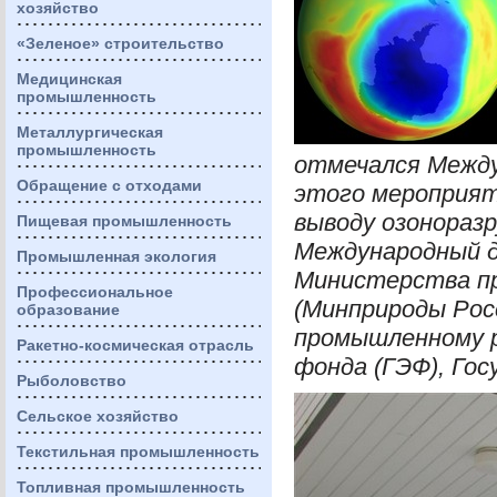
хозяйство
«Зеленое» строительство
Медицинская
промышленность
Металлургическая
промышленность
отмечался Между
Обращение с отходами
этого мероприят
выводу озонораз
Пищевая промышленность
Международный д
Промышленная экология
Министерства пр
Профессиональное
(Минприроды Рос
образование
промышленному 
Ракетно-космическая отрасль
фонда (
ГЭФ
), Го
Рыболовство
Сельское хозяйство
Текстильная промышленность
Топливная промышленность