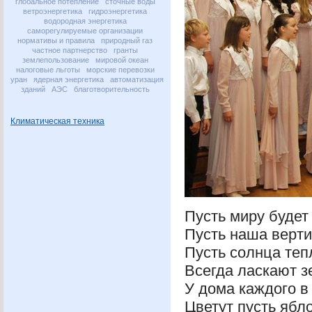
глобальное потепление
сточные воды
ветроэнергетика
гидроэнергетика
водородная энергетика
саморегулируемые организации
нормативы и правила
природный газ
частное партнерство
гранты
землепользование
мировой океан
налоговые льготы
морские перевозки
уран
ядерная энергетика
автоматизация
зданий
АЭС
благотворительность
Климатическая техника
Пусть миру буд
Пусть наша верт
Пусть солнца т
Всегда ласкают 
У дома каждог
Цветут пусть яб