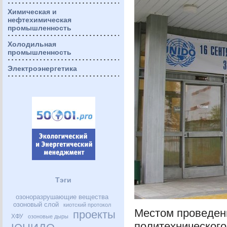
Химическая и
нефтехимическая
промышленность
Холодильная
промышленность
Электроэнергетика
Тэги
озоноразрушающие вещества
озоновый слой
киотский протокол
Местом проведен
проекты
ХФУ
озоновые дыры
политехнического