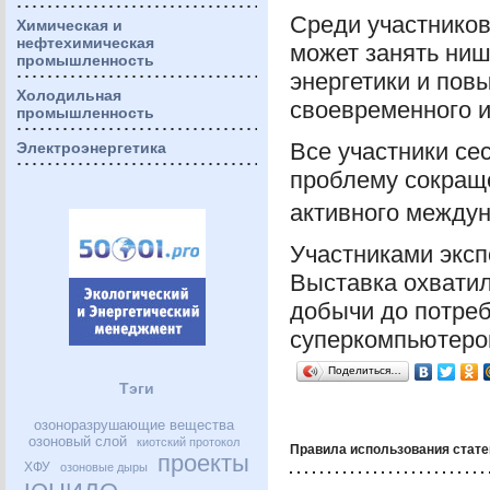
Среди участников
Химическая и
нефтехимическая
может занять ниш
промышленность
энергетики и пов
Холодильная
своевременного и
промышленность
Все участники сес
Электроэнергетика
проблему сокращ
активного междун
Участниками эксп
Выставка охватил
добычи до потре
суперкомпьютеров
Поделиться…
Тэги
озоноразрушающие вещества
озоновый слой
киотский протокол
Правила использования стате
проекты
ХФУ
озоновые дыры