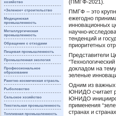
(
ПМГФ
-2021).
хозяйство
«Зеленое» строительство
ПМГФ
– это круп
ежегодно принима
Медицинская
промышленность
инновационных це
научно-исследова
Металлургическая
промышленность
тенденций и госу
Обращение с отходами
приоритетных отр
Пищевая промышленность
Представители Ц
Промышленная экология
“Технологический
докладом на тем
Профессиональное
образование
зеленые инноваци
Ракетно-космическая отрасль
Одним из важных 
Рыболовство
ЮНИДО
считает 
Сельское хозяйство
ЮНИДО
иницииро
применения “зел
Текстильная промышленность
странах и страна
Топливная промышленность