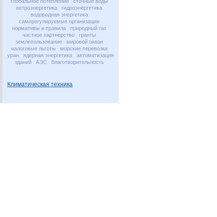
глобальное потепление
сточные воды
ветроэнергетика
гидроэнергетика
водородная энергетика
саморегулируемые организации
нормативы и правила
природный газ
частное партнерство
гранты
землепользование
мировой океан
налоговые льготы
морские перевозки
уран
ядерная энергетика
автоматизация
зданий
АЭС
благотворительность
Климатическая техника