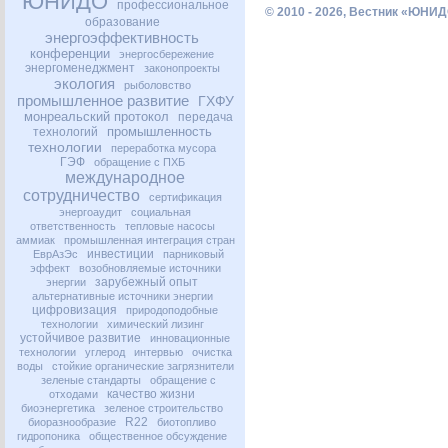
ЮНИДО
профессиональное
© 2010 - 2026, Вестник «ЮНИД
образование
энергоэффективность
конференции
энергосбережение
энергоменеджмент
законопроекты
экология
рыболовство
промышленное развитие
ГХФУ
монреальский протокол
передача
промышленность
технологий
технологии
переработка мусора
ГЭФ
обращение с ПХБ
международное
сотрудничество
сертификация
энергоаудит
социальная
ответственность
тепловые насосы
аммиак
промышленная интеграция стран
инвестиции
ЕврАзЭс
парниковый
эффект
возобновляемые источники
зарубежный опыт
энергии
альтернативные источники энергии
цифровизация
природоподобные
технологии
химический лизинг
устойчивое развитие
инновационные
технологии
углерод
интервью
очистка
воды
стойкие органические загрязнители
зеленые стандарты
обращение с
качество жизни
отходами
биоэнергетика
зеленое строительство
R22
биоразнообразие
биотопливо
гидропоника
общественное обсуждение