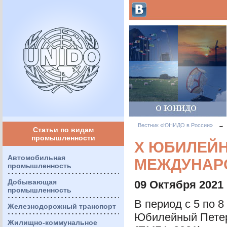
Вестник «ЮНИДО в России»
→
Статьи по видам
промышленности
X ЮБИЛЕЙН
Автомобильная
МЕЖДУНАР
промышленность
Добывающая
09 Октября 2021
промышленность
В период с 5 по 8
Железнодорожный транспорт
Юбилейный Петер
Жилищно-коммунальное