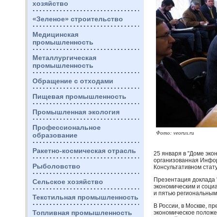
хозяйство
«Зеленое» строительство
Медицинская
промышленность
Металлургическая
промышленность
Обращение с отходами
Пищевая промышленность
Промышленная экология
Профессиональное
Фото: veorus.ru
образование
Ракетно-космическая отрасль
25 января в "Доме эко
организованная Инф
Рыболовство
Консультативном стат
Презентация доклада 
Сельское хозяйство
экономическим и соц
и пятью региональны
Текстильная промышленность
В России, в Москве, 
Топливная промышленность
экономическое положе