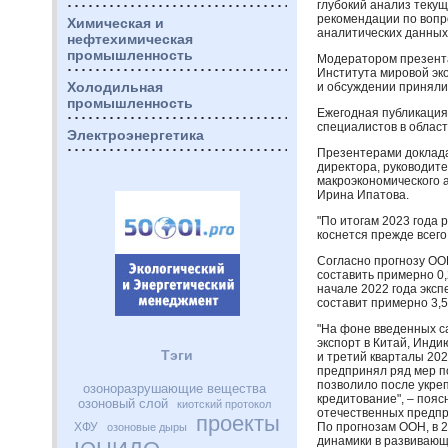
глубокий анализ текущ
рекомендации по вопр
Химическая и
аналитических данных 
нефтехимическая
промышленность
Модератором презента
Института мировой эк
Холодильная
и обсуждении приняли
промышленность
Ежегодная публикаци
специалистов в облас
Электроэнергетика
Презентерами доклада
директора, руководит
макроэкономического а
Ирина Ипатова.
"По итогам 2023 года 
коснется прежде всего
Согласно прогнозу
ОО
составить примерно 0,
начале 2022 года экс
составит примерно 3,
"На фоне введенных с
экспорт в Китай, Инди
Тэги
и третий кварталы 202
предпринял ряд мер п
позволило после укре
озоноразрушающие вещества
кредитование", – поя
озоновый слой
киотский протокол
отечественных предпри
проекты
ХФУ
По прогнозам
ООН
, в
озоновые дыры
динамики в развивающ