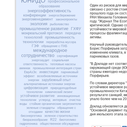
ЮНИДО
профессиональное
Один из рисков для ми
образование
связано с ростом сто
энергоэффективность
прошлого года он сос
конференции
энергосбережение
РАН
Михаила Головнин
энергоменеджмент
законопроекты
году. "Журнал The Eco
экология
рыболовство
критической. Однако 
промышленное развитие
ГХФУ
устойчивости мировой
монреальский протокол
передача
процессы фрагментаци
промышленность
активы.
технологий
технологии
переработка мусора
Научный руководитель
ГЭФ
обращение с ПХБ
Борис Порфирьев затр
международное
изменению климата, в
сотрудничество
сертификация
парниковых газов.
энергоаудит
социальная
"В Докладе нет соотв
ответственность
тепловые насосы
окружающей среде (
Ю
аммиак
промышленная интеграция стран
страны ежегодно недо
инвестиции
ЕврАзЭс
парниковый
Порфирьев.
эффект
возобновляемые источники
зарубежный опыт
энергии
По словам директора 
альтернативные источники энергии
устойчивое мировое р
цифровизация
природоподобные
промышленности Китая 
технологии
химический лизинг
результате санкций, в
устойчивое развитие
инновационные
упало более чем на 20
технологии
углерод
интервью
очистка
воды
стойкие органические загрязнители
Доклад обновляется д
зеленые стандарты
обращение с
"Основной документ пу
качество жизни
отходами
дня июльского этапа 
биоэнергетика
зеленое строительство
R22
биоразнообразие
биотопливо
гидропоника
общественное обсуждение