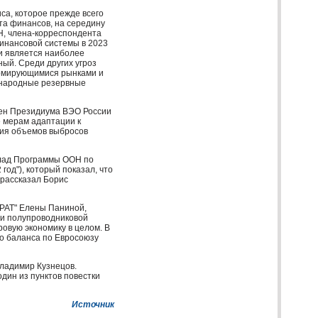
са, которое прежде всего
та финансов, на середину
Н
, члена-корреспондента
финансовой системы в 2023
ки является наиболее
еный. Среди других угроз
ормирующимися рынками и
ународные резервные
лен Президиума
ВЭО
России
е мерам адаптации к
ния объемов выбросов
клад Программы
ООН
по
год"), который показал, что
 рассказал Борис
РАТ
" Елены Паниной,
и полупроводниковой
ировую экономику в целом. В
го баланса по Евросоюзу
ладимир Кузнецов.
один из пунктов повестки
Источник