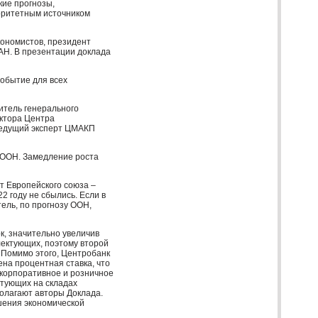
кие прогнозы,
торитетным источником
ономистов, президент
АН
. В презентации доклада
обытие для всех
итель генерального
ектора Центра
ведущий эксперт
ЦМАКП
ООН
. Замедление роста
ст Европейского союза –
 году не сбылись. Если в
тель, по прогнозу
ООН
,
к, значительно увеличив
лектующих, поэтому второй
Помимо этого, Центробанк
на процентная ставка, что
 корпоративное и розничное
ктующих на складах
полагают авторы Доклада.
чшения экономической