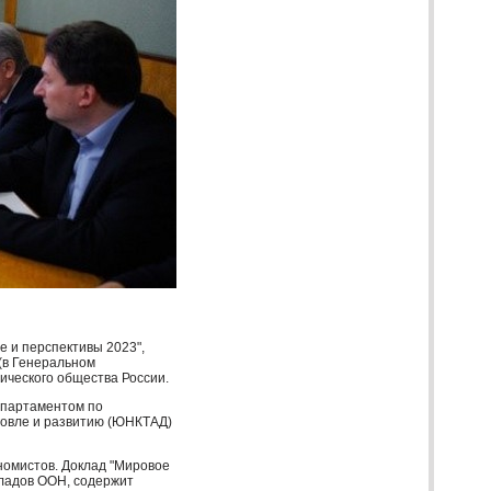
е и перспективы 2023",
(в Генеральном
мического общества России.
епартаментом по
овле и развитию (
ЮНКТАД
)
номистов. Доклад "Мировое
кладов
ООН
, содержит