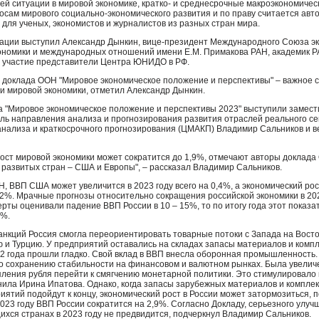
ей ситуации в мировой экономике, кратко- и среднесрочные макроэкономичес
осам мирового социально-экономического развития и по праву считается ав
для ученых, экономистов и журналистов из разных стран мира.
ции выступил Александр Дынкин, вице-президент Международного Союза эк
ономики и международных отношений имени Е.М. Примакова
РАН
, академик
Р
 участие представители Центра
ЮНИДО
в РФ.
я доклада
ООН
"Мировое экономическое положение и перспективы" – важное с
ти мировой экономики, отметил Александр Дынкин.
 "Мировое экономическое положение и перспективы 2023" выступили замест
ель направления анализа и прогнозирования развития отраслей реального с
нализа и краткосрочного прогнозирования (
ЦМАКП
) Владимир Сальников и 
рост мировой экономики может сократится до 1,9%, отмечают авторы доклада
 развитых стран –
США
и Европы", – рассказал Владимир Сальников.
Н
,
ВВП
США
может увеличится в 2023 году всего на 0,4%, а экономический ро
2%. Мрачные прогнозы относительно сокращения российской экономики в 2022
перты оценивали падение
ВВП
России в 10 – 15%, то по итогу года этот показа
5%.
анкций Россия смогла переориентировать товарные потоки с Запада на Восто
ю и Турцию. У предприятий оставались на складах запасы материалов и комп
2 года прошли гладко. Свой вклад в
ВВП
внесла оборонная промышленность. 
о сохранению стабильности на финансовом и валютном рынках. Была увеличе
пления рубля перейти к смягчению монетарной политики. Это стимулировало
снила Ирина Ипатова. Однако, когда запасы зарубежных материалов и компле
ятий подойдут к концу, экономический рост в России может затормозиться, 
 2023 году
ВВП
России сократится на 2,9%. Согласно Докладу, серьезного улу
ихся странах в 2023 году не предвидится, подчеркнул Владимир Сальников.