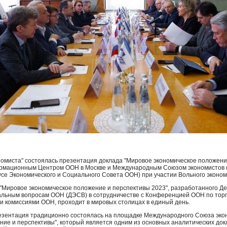
номиста" состоялась презентация доклада "Мировое экономическое положени
ормационным Центром
ООН
в Москве и Международным Союзом экономистов 
усе Экономического и Социального Совета
ООН
) при участии Вольного эконо
"Мировое экономическое положение и перспективы 2023", разработанного Д
иальным вопросам
ООН
(
ДЭСВ
) в сотрудничестве с Конференцией
ООН
по торг
ми комиссиями
ООН
, проходит в мировых столицах в единый день.
презентация традиционно состоялась на площадке Международного Союза эко
ние и перспективы", который является одним из основных аналитических до