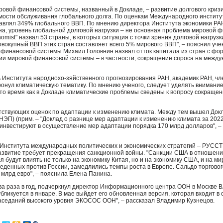
ровой финансовой системы, названный в Докладе, – развитие долгового кризи
имости обслуживания глобального долга. По оценкам Международного институ
тавлял 349% глобального
ВВП
. По мнению директора Института экономики
РА
а, уровень глобальной долговой нагрузки – не основная проблема мировой 
nomist" назвал 53 страны, в которых ситуация с точки зрения долговой нагруз
совокупный
ВВП
этих стран составляет всего 5% мирового
ВВП
", – пояснил уч
 финансовой системы Михаил Головнин назвал отток капитала из стран с ф
и мировой финансовой системы – в частности, сокращение спроса на межд
 Института народнохо-зяйственного прогнозирования
РАН
, академик
РАН
, ч
онул климатическую тематику. По мнению ученого, следует уделять внимани
 то время как в Докладе климатические проблемы сведены к вопросу сокраще
етствующих оценок по адаптации к изменению климата. Между тем вышел До
НЭП
) (прим. – "Доклад о разнице мер адаптации к изменению климата за 2022 
инвестируют в осуществление мер адаптации порядка 170 млрд долларов", –
"Института международных политических и экономических стратегий –
РУССТ
азвитие требует прекращения санкционной войны. "Санкции
США
в отношени
будут влиять не только на экономику Китая, но и на экономику
США
, и на м
веденных против России, замедлились темпы роста в Европе. Сальдо торгово
 млрд евро", – пояснила Елена Панина.
ва раза в год, подчеркнул директор Информационного центра
ООН
в Москве В
бликуется в январе. В мае выйдет его обновленная версия, которая входит в 
заседаний высокого уровня
ЭКОСОС
ООН
", – рассказал Владимир Кузнецов.