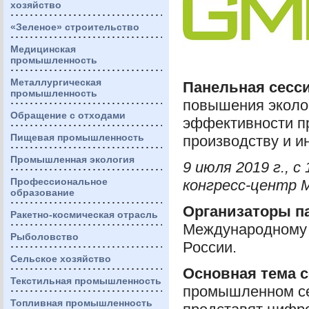
хозяйство
«Зеленое» строительство
Медицинская
промышленность
Металлургическая
Панельная сесс
промышленность
повышения эколог
Обращение с отходами
эффективности п
Пищевая промышленность
производству и и
Промышленная экология
9 июля 2019 г., с 
Профессиональное
конгресс-центр
образование
Организаторы п
Ракетно-космическая отрасль
Международному 
Рыболовство
России.
Сельское хозяйство
Основная тема 
Текстильная промышленность
промышленном сек
Топливная промышленность