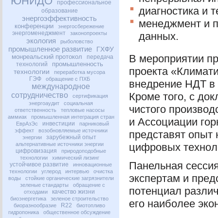
ЮНИДО
профессиональное
диагностика и 
образование
энергоэффективность
менеджмент и п
конференции
энергосбережение
энергоменеджмент
законопроекты
данных.
экология
рыболовство
промышленное развитие
ГХФУ
В мероприятии пр
монреальский протокол
передача
промышленность
технологий
проекта «Климати
технологии
переработка мусора
ГЭФ
обращение с ПХБ
внедрение
НДТ
в 
международное
Кроме того, с до
сотрудничество
сертификация
энергоаудит
социальная
чистого производ
ответственность
тепловые насосы
аммиак
промышленная интеграция стран
и Ассоциации го
инвестиции
ЕврАзЭс
парниковый
эффект
возобновляемые источники
представят опыт 
зарубежный опыт
энергии
альтернативные источники энергии
цифровых технол
цифровизация
природоподобные
технологии
химический лизинг
Панельная сессия
устойчивое развитие
инновационные
технологии
углерод
интервью
очистка
экспертам и пред
воды
стойкие органические загрязнители
зеленые стандарты
обращение с
потенциал разли
качество жизни
отходами
биоэнергетика
зеленое строительство
его наиболее эко
R22
биоразнообразие
биотопливо
гидропоника
общественное обсуждение