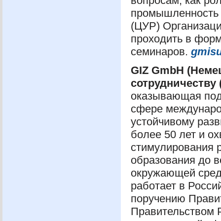
вопросам, как ро
промышленность и
(
ЦУР
) Организац
проходить в форм
семинаров.
gmis
GIZ
GmbH (Немец
сотрудничеству 
оказывающая под
сфере международ
устойчивому раз
более 50 лет и о
стимулирования р
образования до в
окружающей сред
работает в Росси
поручению Правит
Правительством Р