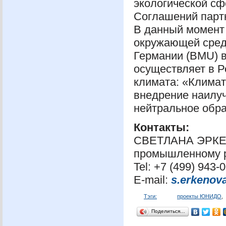
экологической сф
Соглашений партн
В данный момент
окружающей сред
Германии (
BMU
) 
осуществляет в Р
климата: «Климат
внедрение наилуч
нейтральное обр
Контакты:
СВЕТЛАНА
ЭРК
промышленному 
Tel: +7 (499) 943-
E-mail:
s.erkenov
Тэги:
проекты ЮНИДО
,
Поделиться…