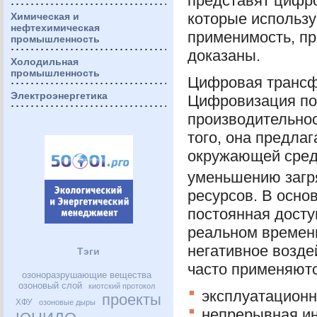
представят цифр
которые использу
Химическая и
нефтехимическая
применимость, п
промышленность
доказаны.
Холодильная
промышленность
Цифровая трансф
Электроэнергетика
Цифровизация по
производительнос
того, она предл
окружающей сред
уменьшению загр
ресурсов. В осно
постоянная досту
реальном времен
негативное возд
Тэги
часто применяют
озоноразрушающие вещества
озоновый слой
киотский протокол
эксплуатационн
проекты
ХФУ
озоновые дыры
непрерывная ин