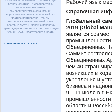
глобальное потепление
сточные воды
Рабочий язык мер
ветроэнергетика
гидроэнергетика
водородная энергетика
Справочная инф
саморегулируемые организации
нормативы и правила
природный газ
частное партнерство
гранты
Глобальный сам
землепользование
мировой океан
налоговые льготы
морские перевозки
2019 (Global Manu
уран
ядерная энергетика
автоматизация
зданий
АЭС
благотворительность
является совмест
промышленности 
Климатическая техника
Объединенных На
Саммит состоялся
Объединенных Ар
чем 40 стран мир
возникших в ход
укрепления и уст
бизнеса и национ
9 – 11 июля в г. 
промышленности 
области и Россий