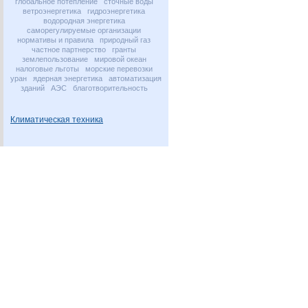
глобальное потепление
сточные воды
ветроэнергетика
гидроэнергетика
водородная энергетика
саморегулируемые организации
нормативы и правила
природный газ
частное партнерство
гранты
землепользование
мировой океан
налоговые льготы
морские перевозки
уран
ядерная энергетика
автоматизация
зданий
АЭС
благотворительность
Климатическая техника