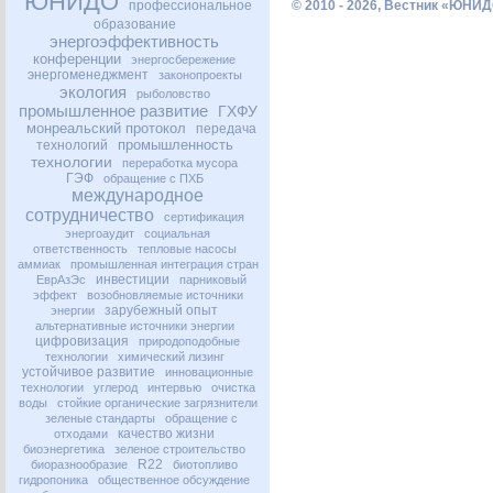
ЮНИДО
профессиональное
© 2010 - 2026, Вестник «ЮНИД
образование
энергоэффективность
конференции
энергосбережение
энергоменеджмент
законопроекты
экология
рыболовство
промышленное развитие
ГХФУ
монреальский протокол
передача
промышленность
технологий
технологии
переработка мусора
ГЭФ
обращение с ПХБ
международное
сотрудничество
сертификация
энергоаудит
социальная
ответственность
тепловые насосы
аммиак
промышленная интеграция стран
инвестиции
ЕврАзЭс
парниковый
эффект
возобновляемые источники
зарубежный опыт
энергии
альтернативные источники энергии
цифровизация
природоподобные
технологии
химический лизинг
устойчивое развитие
инновационные
технологии
углерод
интервью
очистка
воды
стойкие органические загрязнители
зеленые стандарты
обращение с
качество жизни
отходами
биоэнергетика
зеленое строительство
R22
биоразнообразие
биотопливо
гидропоника
общественное обсуждение