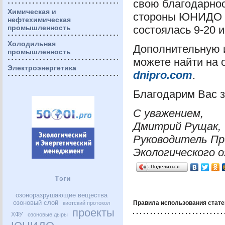
свою благодарнос
Химическая и
стороны
ЮНИДО
нефтехимическая
промышленность
состоялась 9-20 и
Холодильная
Дополнительную 
промышленность
можете найти на
Электроэнергетика
dnipro.com
.
Благодарим Вас з
С уважением,
Дмитрий Рущак,
Руководитель П
Экологического о
Поделиться…
Тэги
озоноразрушающие вещества
озоновый слой
Правила использования стате
киотский протокол
проекты
ХФУ
озоновые дыры