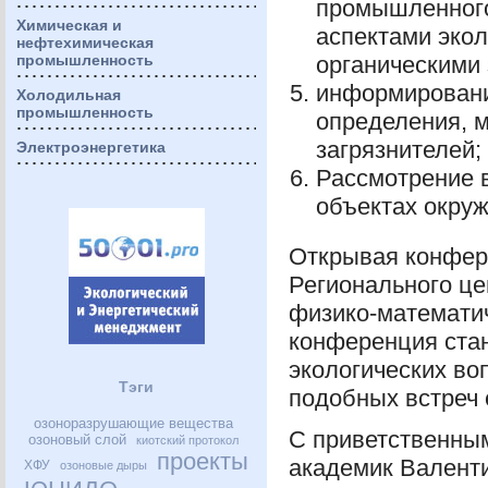
промышленного 
Химическая и
аспектами экол
нефтехимическая
промышленность
органическими 
информировани
Холодильная
промышленность
определения, м
загрязнителей;
Электроэнергетика
Рассмотрение в
объектах окру
Открывая конфер
Регионального це
физико-математич
конференция ста
экологических во
Тэги
подобных встреч 
озоноразрушающие вещества
С приветственны
озоновый слой
киотский протокол
проекты
академик Валент
ХФУ
озоновые дыры