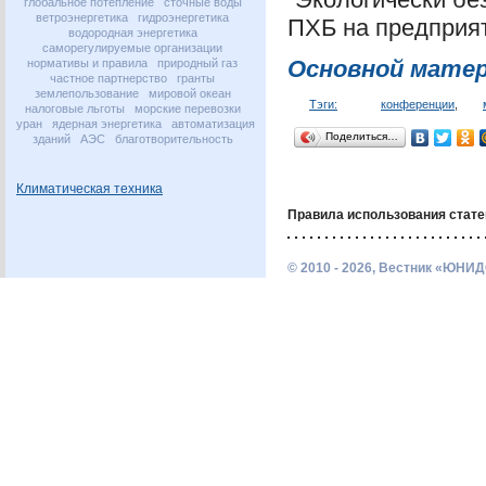
глобальное потепление
сточные воды
ветроэнергетика
гидроэнергетика
ПХБ
на предприя
водородная энергетика
саморегулируемые организации
Основной мате
нормативы и правила
природный газ
частное партнерство
гранты
землепользование
мировой океан
Тэги:
конференции
,
налоговые льготы
морские перевозки
уран
ядерная энергетика
автоматизация
Поделиться…
зданий
АЭС
благотворительность
Климатическая техника
Правила использования стате
© 2010 - 2026, Вестник «ЮНИД