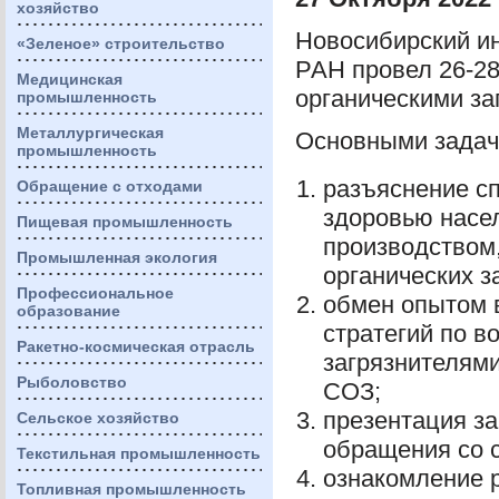
хозяйство
Новосибирский ин
«Зеленое» строительство
РАН
провел 26-2
Медицинская
органическими за
промышленность
Металлургическая
Основными задач
промышленность
разъяснение с
Обращение с отходами
здоровью насе
Пищевая промышленность
производством,
Промышленная экология
органических з
Профессиональное
обмен опытом 
образование
стратегий по в
Ракетно-космическая отрасль
загрязнителями
Рыболовство
СОЗ
;
презентация з
Сельское хозяйство
обращения со с
Текстильная промышленность
ознакомление 
Топливная промышленность