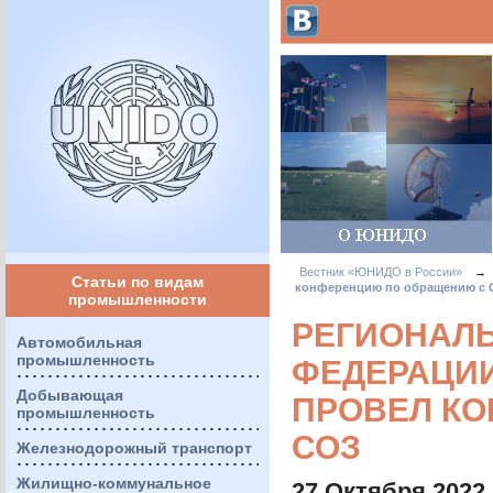
Вестник «ЮНИДО в России»
→
Статьи по видам
конференцию по обращению с 
промышленности
РЕГИОНАЛ
Автомобильная
промышленность
ФЕДЕРАЦИИ
Добывающая
ПРОВЕЛ К
промышленность
СОЗ
Железнодорожный транспорт
Жилищно-коммунальное
27 Октября 2022