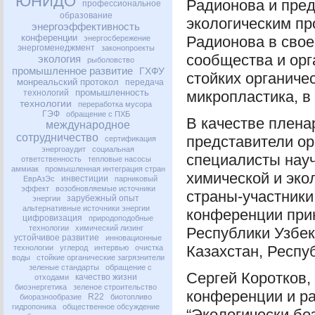
ЮНИДО
Радионова и пред
профессиональное
образование
экологическим п
энергоэффективность
конференции
Радионова в свое
энергосбережение
энергоменеджмент
законопроекты
сообщества и орг
экология
рыболовство
промышленное развитие
ГХФУ
стойких органичес
монреальский протокол
передача
промышленность
технологий
микропластика, в
технологии
переработка мусора
ГЭФ
обращение с ПХБ
В качестве плена
международное
сотрудничество
представители ор
сертификация
энергоаудит
социальная
специалисты науч
ответственность
тепловые насосы
аммиак
промышленная интеграция стран
химической и эко
инвестиции
ЕврАзЭс
парниковый
эффект
возобновляемые источники
страны-участники
зарубежный опыт
энергии
альтернативные источники энергии
конференции прин
цифровизация
природоподобные
технологии
химический лизинг
Республики Узбек
устойчивое развитие
инновационные
Казахстан, Респу
технологии
углерод
интервью
очистка
воды
стойкие органические загрязнители
зеленые стандарты
обращение с
Сергей Коротков,
качество жизни
отходами
биоэнергетика
зеленое строительство
конференции и ра
R22
биоразнообразие
биотопливо
гидропоника
общественное обсуждение
“Экологически бе