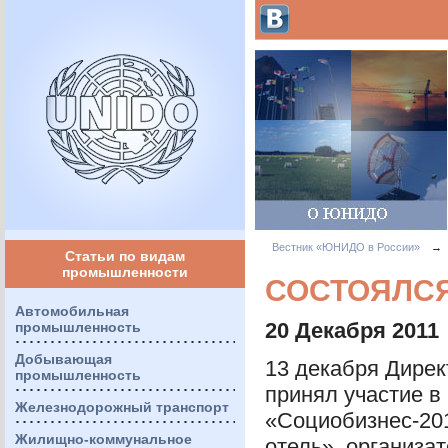
Вестник «ЮНИДО в России»
→
Статьи по видам
промышленности
СОСТОЯЛСЯ
Автомобильная
20 Декабря 2011
промышленность
Добывающая
13 декабря Дире
промышленность
принял участие 
Железнодорожный транспорт
«Социобизнес-201
Жилищно-коммунальное
отель», организа