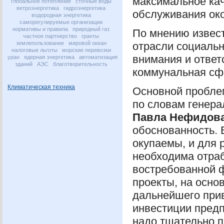
максимальное кач
глобальное потепление
сточные воды
ветроэнергетика
гидроэнергетика
обслуживания око
водородная энергетика
саморегулируемые организации
нормативы и правила
природный газ
По мнению извест
частное партнерство
гранты
землепользование
мировой океан
отрасли социальн
налоговые льготы
морские перевозки
внимания и ответ
уран
ядерная энергетика
автоматизация
зданий
АЭС
благотворительность
коммунальная сф
Климатическая техника
Основной пробле
по словам генера
Павла Нефидов
обоснованность. 
окупаемы, и для 
необходима отраб
востребованной 
проекты, на осно
дальнейшего при
инвестиции предп
надо тщательно п