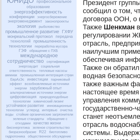
ЮНИДО
Президент групп
профессиональное
образование
сообщил о том, ч
энергоэффективность
конференции
энергосбережение
договора
ООН
, о
энергоменеджмент
законопроекты
Также
Шенкман
в
экология
рыболовство
промышленное развитие
ГХФУ
регулировании
Ж
монреальский протокол
передача
промышленность
технологий
отрасль, предпри
технологии
переработка мусора
наилучшим пример
ГЭФ
обращение с ПХБ
международное
обеспечивая инф
сотрудничество
сертификация
Также он обратил
энергоаудит
социальная
ответственность
тепловые насосы
водная безопасно
аммиак
промышленная интеграция стран
инвестиции
ЕврАзЭс
парниковый
также важным фак
эффект
возобновляемые источники
зарубежный опыт
энергии
настоящее время
альтернативные источники энергии
цифровизация
природоподобные
управления комму
технологии
химический лизинг
устойчивое развитие
инновационные
государственно-ч
технологии
углерод
интервью
очистка
воды
стойкие органические загрязнители
станет неотъемл
зеленые стандарты
обращение с
отрасль водоснаб
качество жизни
отходами
биоэнергетика
зеленое строительство
системы. Выдержи
R22
биоразнообразие
биотопливо
гидропоника
общественное обсуждение