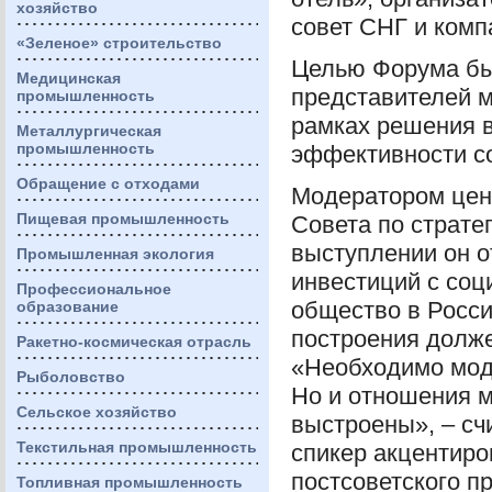
хозяйство
совет
СНГ
и компа
«Зеленое» строительство
Целью Форума бы
Медицинская
представителей м
промышленность
рамках решения 
Металлургическая
промышленность
эффективности со
Обращение с отходами
Модератором цен
Пищевая промышленность
Совета по страте
выступлении он о
Промышленная экология
инвестиций с соц
Профессиональное
общество в Росси
образование
построения долже
Ракетно-космическая отрасль
«Необходимо мод
Рыболовство
Но и отношения 
Сельское хозяйство
выстроены», – сч
Текстильная промышленность
спикер акцентиро
постсоветского п
Топливная промышленность