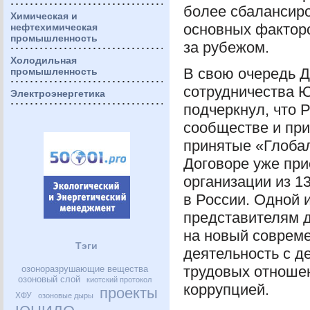
более сбалансиро
Химическая и
основных фактор
нефтехимическая
промышленность
за рубежом.
Холодильная
В свою очередь 
промышленность
сотрудничества
Электроэнергетика
подчеркнул, что 
сообществе и при
принятые «Глоба
Договоре уже пр
организации из 1
в России. Одной 
представителям д
на новый совреме
Тэги
деятельность с д
трудовых отноше
озоноразрушающие вещества
озоновый слой
киотский протокол
коррупцией.
проекты
ХФУ
озоновые дыры