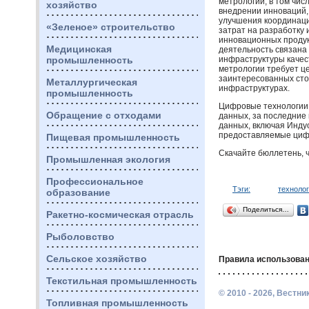
метрологии, в том чис
хозяйство
внедрении инноваций,
улучшения координаци
«Зеленое» строительство
затрат на разработку
инновационных продукт
Медицинская
деятельность связана 
промышленность
инфраструктуры каче
метрологии требует ц
заинтересованных сто
Металлургическая
инфраструктурах.
промышленность
Цифровые технологии,
Обращение с отходами
данных, за последние
данных, включая Индус
предоставляемые ци
Пищевая промышленность
Скачайте бюллетень, 
Промышленная экология
Профессиональное
Тэги:
техноло
образование
Поделиться…
Ракетно-космическая отрасль
Рыболовство
Сельское хозяйство
Правила использован
Текстильная промышленность
© 2010 - 2026, Вестн
Топливная промышленность