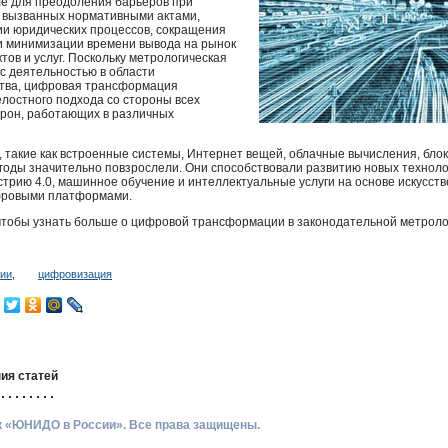
ле для преодоления барьеров при
 вызванных нормативными актами,
и юридических процессов, сокращения
 и минимизации времени вывода на рынок
ов и услуг. Поскольку метрологическая
с деятельностью в области
ства, цифровая трансформация
елостного подхода со стороны всех
рон, работающих в различных
 такие как встроенные системы, Интернет вещей, облачные вычисления, бло
 годы значительно повзрослели. Они способствовали развитию новых техноло
трию 4.0, машинное обучение и интеллектуальные услуги на основе искусств
фровыми платформами.
чтобы узнать больше о цифровой трансформации в законодательной метрол
гии
,
цифровизация
ия статей
ик «ЮНИДО в России». Все права защищены.