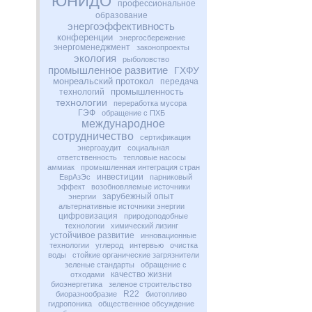
ЮНИДО
профессиональное
образование
энергоэффективность
конференции
энергосбережение
энергоменеджмент
законопроекты
экология
рыболовство
промышленное развитие
ГХФУ
монреальский протокол
передача
промышленность
технологий
технологии
переработка мусора
ГЭФ
обращение с ПХБ
международное
сотрудничество
сертификация
энергоаудит
социальная
ответственность
тепловые насосы
аммиак
промышленная интеграция стран
инвестиции
ЕврАзЭс
парниковый
эффект
возобновляемые источники
зарубежный опыт
энергии
альтернативные источники энергии
цифровизация
природоподобные
технологии
химический лизинг
устойчивое развитие
инновационные
технологии
углерод
интервью
очистка
воды
стойкие органические загрязнители
зеленые стандарты
обращение с
качество жизни
отходами
биоэнергетика
зеленое строительство
R22
биоразнообразие
биотопливо
гидропоника
общественное обсуждение