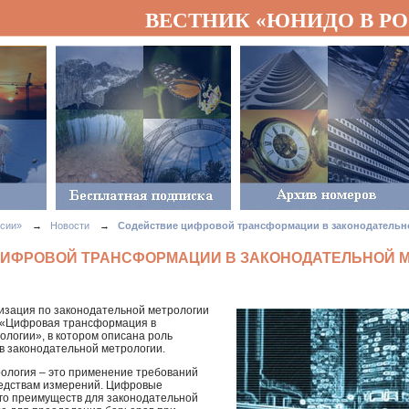
ВЕСТНИК «ЮНИДО В Р
сии»
→
Новости
→
Содействие цифровой трансформации в законодательн
ЦИФРОВОЙ ТРАНСФОРМАЦИИ В ЗАКОНОДАТЕЛЬНОЙ 
зация по законодательной метрологии
 «Цифровая трансформация в
ологии», в котором описана роль
в законодательной метрологии.
ология – это применение требований
редствам измерений. Цифровые
го преимуществ для законодательной