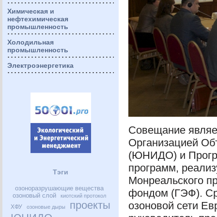
Химическая и
нефтехимическая
промышленность
Холодильная
промышленность
Электроэнергетика
Совещание являе
Организацией Об
(
ЮНИДО
) и Про
программ, реали
Тэги
Монреальского пр
озоноразрушающие вещества
фондом (
ГЭФ
). 
озоновый слой
киотский протокол
проекты
озоновой сети Е
ХФУ
озоновые дыры