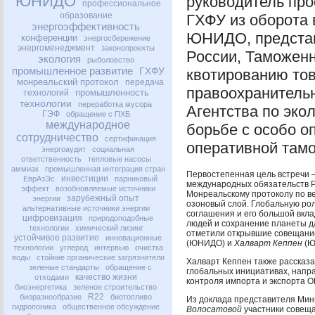
ЮНИДО
руководитель пр
профессиональное
образование
ГХФУ
из оборота 
энергоэффективность
ЮНИДО
, предст
конференции
энергосбережение
энергоменеджмент
законопроекты
России, Таможен
экология
рыболовство
промышленное развитие
ГХФУ
квотированию то
монреальский протокол
передача
правоохранитель
промышленность
технологий
технологии
переработка мусора
Агентства по эко
ГЭФ
обращение с ПХБ
международное
борьбе с особо 
сотрудничество
сертификация
оперативной там
энергоаудит
социальная
ответственность
тепловые насосы
аммиак
промышленная интеграция стран
Первостепенная цель встречи 
инвестиции
ЕврАзЭс
парниковый
международных обязательств Р
эффект
возобновляемые источники
Монреальскому протоколу по 
зарубежный опыт
энергии
озоновый слой. Глобальную ро
альтернативные источники энергии
соглашения и его большой вкла
цифровизация
природоподобные
людей и сохранение планеты д
технологии
химический лизинг
отметили открывшие совещан
устойчивое развитие
инновационные
(
ЮНИДО
) и
Халварт Кеппен
(
Ю
технологии
углерод
интервью
очистка
воды
стойкие органические загрязнители
Халварт Кеппен также рассказа
зеленые стандарты
обращение с
глобальных инициативах, напр
качество жизни
отходами
контроля импорта и экспорта
О
биоэнергетика
зеленое строительство
R22
биоразнообразие
биотопливо
Из доклада представителя Ми
гидропоника
общественное обсуждение
Волосатовой
участники совеща