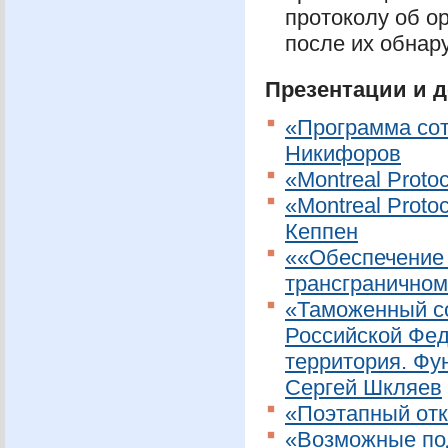
протоколу об о
после их обна
Презентации и 
«Программа со
Никифоров
«Montreal Proto
«Montreal Protoc
Кеппен
««Обеспечение 
трансгранично
«Таможенный со
Российской Фе
территория. Фу
Сергей Шкляев
«Поэтапный отк
«Возможные по