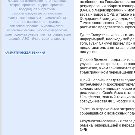
глобальное потепление
сточные воды
особенностях Российского зако
ветроэнергетика
гидроэнергетика
регулирования оборота озоно
водородная энергетика
(
ОРВ
), о лицензировании и кво
саморегулируемые организации
ввоза и вывоза
ОРВ
, а также о
нормативы и правила
природный газ
Федерацией международных об
частное партнерство
гранты
Таможенного союза. О процеду
землепользование
мировой океан
рассказал представитель офис
налоговые льготы
морские перевозки
уран
ядерная энергетика
автоматизация
Гуанг Сянгунг
, начальник отде
зданий
АЭС
благотворительность
информацией, необходимой для
того, Гуанг Сянгунг привел п
представитель агентства по эк
них уроков.
Климатическая техника
Сергей Шкляев
, представител
улучшения контроля трансгра
рассказав, в чем заключаются 
трансграничном перемещении
Юрий Сорокин представил уча
потребления гидрохлорфторуг
холодильное и климатическое о
реализации. Особо была отмеч
Никифоров
, главный техническ
сотрудничества
ФТС
России и
Также на встрече была затрон
собравшимся о возможных под
Результатом совещания стала д
обмена информацией о перед
ОРВ
.