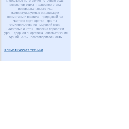
глобальное потепление
сточные воды
ветроэнергетика
гидроэнергетика
водородная энергетика
саморегулируемые организации
нормативы и правила
природный газ
частное партнерство
гранты
землепользование
мировой океан
налоговые льготы
морские перевозки
уран
ядерная энергетика
автоматизация
зданий
АЭС
благотворительность
Климатическая техника