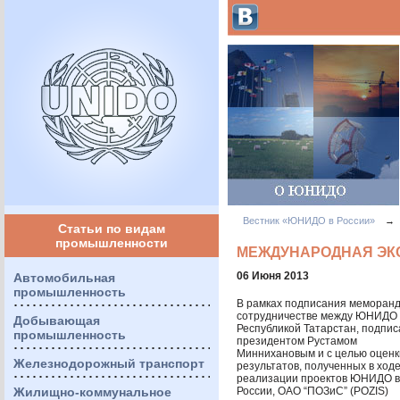
Вестник «ЮНИДО в России»
→
Статьи по видам
промышленности
МЕЖДУНАРОДНАЯ ЭКС
06 Июня 2013
Автомобильная
промышленность
В рамках подписания меморанд
сотрудничестве между
ЮНИДО
Добывающая
Республикой Татарстан, подпи
промышленность
президентом Рустамом
Миннихановым и с целью оценк
Железнодорожный транспорт
результатов, полученных в ход
реализации проектов
ЮНИДО
в
Жилищно-коммунальное
России,
ОАО
“ПОЗиС” (
POZIS
)