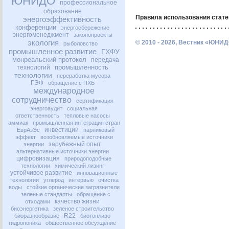
ЮНИДО
профессиональное
образование
Правила использования стате
энергоэффективность
конференции
энергосбережение
энергоменеджмент
законопроекты
экология
© 2010 - 2026, Вестник «ЮНИД
рыболовство
промышленное развитие
ГХФУ
монреальский протокол
передача
промышленность
технологий
технологии
переработка мусора
ГЭФ
обращение с ПХБ
международное
сотрудничество
сертификация
энергоаудит
социальная
ответственность
тепловые насосы
аммиак
промышленная интеграция стран
инвестиции
ЕврАзЭс
парниковый
эффект
возобновляемые источники
зарубежный опыт
энергии
альтернативные источники энергии
цифровизация
природоподобные
технологии
химический лизинг
устойчивое развитие
инновационные
технологии
углерод
интервью
очистка
воды
стойкие органические загрязнители
зеленые стандарты
обращение с
качество жизни
отходами
биоэнергетика
зеленое строительство
R22
биоразнообразие
биотопливо
гидропоника
общественное обсуждение