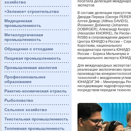
посетила делегация междунар
хозяйство
экспертов.
«Зеленое» строительство
В составе делегации присутств
Джордж Перера (George
PERE
Медицинская
Алтея Девидс (Althea
DAVIDS
),
промышленность
Йоханнес Добингер (Johannes
DOBIRGER
), Александр Кноррэ
(Alexander
KNORRE
), Ли Рисби
Металлургическая
RISBI
) в сопровождении директ
промышленность
Центра
ЮНИДО
в России – Сер
Короткова, национального
Обращение с отходами
координатора проекта
ЮНИДО
России – Бориса Мельничука и
Пищевая промышленность
национального эксперта
ЮНИД
Для международных экспертов
Промышленная экология
реализации экологических про
производства конкурентоспосо
Профессиональное
технологий с внедрением углев
образование
ЮНИДО
/ГЭФ – Минприроды Ро
несодержащие гидрофторуглеро
посредством передачи технолог
Ракетно-космическая отрасль
Рыболовство
Сельское хозяйство
Текстильная промышленность
Топливная промышленность