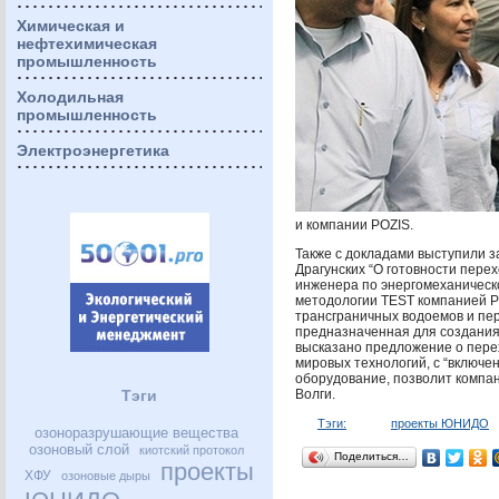
Химическая и
нефтехимическая
промышленность
Холодильная
промышленность
Электроэнергетика
и компании
POZIS
.
Также с докладами выступили з
Драгунских “О готовности пере
инженера по энергомеханическ
методологии
TEST
компанией
P
трансграничных водоемов и пер
предназначенная для создания 
высказано предложение о пере
мировых технологий, с “включ
оборудование, позволит компа
Тэги
Волги.
Тэги:
проекты ЮНИДО
озоноразрушающие вещества
озоновый слой
киотский протокол
Поделиться…
проекты
ХФУ
озоновые дыры