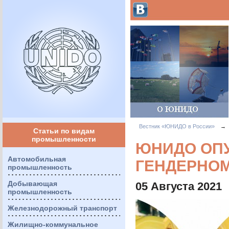
Вестник «ЮНИДО в России»
→
Статьи по видам
промышленности
ЮНИДО ОПУ
Автомобильная
ГЕНДЕРНОМ
промышленность
Добывающая
05 Августа 2021
промышленность
Железнодорожный транспорт
Жилищно-коммунальное