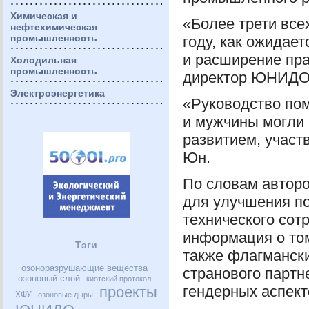
Химическая и
«Более трети все
нефтехимическая
промышленность
году, как ожидае
и расширение пра
Холодильная
промышленность
директор
ЮНИД
Электроэнергетика
«Руководство по
и мужчины могли
развитием, участв
Юн.
По словам авторо
для улучшения по
технического сот
информация о том
Тэги
также флагманск
озоноразрушающие вещества
странового партн
озоновый слой
киотский протокол
гендерных аспект
проекты
ХФУ
озоновые дыры