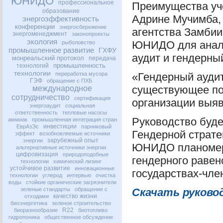
ЮНИДО
профессиональное
Преимущества уч
образование
Адрине Мучимба,
энергоэффективность
конференции
энергосбережение
агентства Замбии
энергоменеджмент
законопроекты
экология
ЮНИДО
для анал
рыболовство
промышленное развитие
ГХФУ
аудит и гендерны
монреальский протокол
передача
промышленность
технологий
технологии
переработка мусора
«Гендерный ауди
ГЭФ
обращение с ПХБ
существующее пол
международное
сотрудничество
сертификация
организации выя
энергоаудит
социальная
ответственность
тепловые насосы
Руководство буде
аммиак
промышленная интеграция стран
инвестиции
ЕврАзЭс
парниковый
Гендерной страт
эффект
возобновляемые источники
зарубежный опыт
энергии
ЮНИДО
планомер
альтернативные источники энергии
цифровизация
природоподобные
гендерного равен
технологии
химический лизинг
устойчивое развитие
инновационные
государствах-чле
технологии
углерод
интервью
очистка
воды
стойкие органические загрязнители
зеленые стандарты
обращение с
Скачать руково
качество жизни
отходами
биоэнергетика
зеленое строительство
R22
биоразнообразие
биотопливо
гидропоника
общественное обсуждение