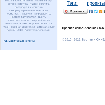
глобальное потепление
сточные воды
Тэги:
проект
ветроэнергетика
гидроэнергетика
водородная энергетика
саморегулируемые организации
Поделиться…
нормативы и правила
природный газ
частное партнерство
гранты
землепользование
мировой океан
налоговые льготы
морские перевозки
уран
ядерная энергетика
автоматизация
Правила использования стате
зданий
АЭС
благотворительность
© 2010 - 2026, Вестник «ЮНИД
Климатическая техника