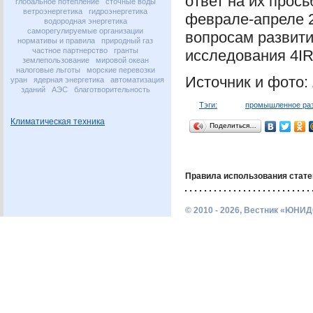
ответ на их прос
глобальное потепление
сточные воды
ветроэнергетика
гидроэнергетика
феврале-апреле 2
водородная энергетика
саморегулируемые организации
вопросам развити
нормативы и правила
природный газ
частное партнерство
гранты
исследования 4IR
землепользование
мировой океан
налоговые льготы
морские перевозки
Источник и фото:
уран
ядерная энергетика
автоматизация
зданий
АЭС
благотворительность
Тэги:
промышленное ра
Климатическая техника
Поделиться…
Правила использования стате
© 2010 - 2026, Вестник «ЮНИД