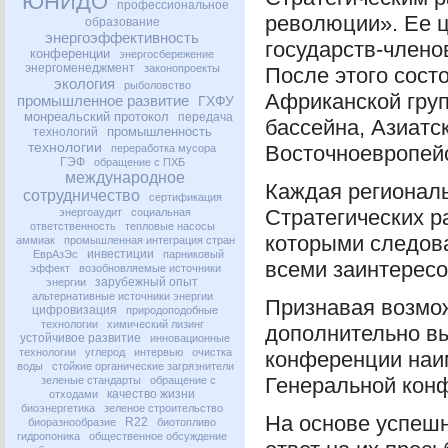
ЮНИДО
профессиональное
революции». Ее 
образование
энергоэффективность
государств-члено
конференции
энергосбережение
энергоменеджмент
законопроекты
После этого сост
экология
рыболовство
Африканской груп
промышленное развитие
ГХФУ
монреальский протокол
передача
бассейна, Азиатс
промышленность
технологий
технологии
Восточноевропейс
переработка мусора
ГЭФ
обращение с ПХБ
международное
Каждая региональ
сотрудничество
сертификация
Стратегических 
энергоаудит
социальная
ответственность
тепловые насосы
которыми следов
аммиак
промышленная интеграция стран
инвестиции
ЕврАзЭс
парниковый
всеми заинтерес
эффект
возобновляемые источники
зарубежный опыт
энергии
альтернативные источники энергии
Признавая возмож
цифровизация
природоподобные
технологии
химический лизинг
дополнительно вы
устойчивое развитие
инновационные
технологии
углерод
интервью
очистка
конференции наим
воды
стойкие органические загрязнители
Генеральной кон
зеленые стандарты
обращение с
качество жизни
отходами
биоэнергетика
зеленое строительство
На основе успешн
R22
биоразнообразие
биотопливо
гидропоника
общественное обсуждение