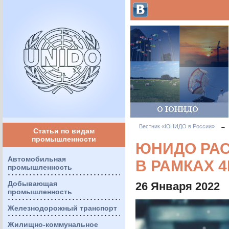
Вестник «ЮНИДО в России»
→
Статьи по видам
промышленности
ЮНИДО РАС
Автомобильная
В РАМКАХ 4
промышленность
Добывающая
26 Января 2022
промышленность
Железнодорожный транспорт
Жилищно-коммунальное