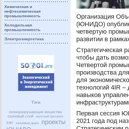
Химическая и
нефтехимическая
Организация Объ
промышленность
(
ЮНИДО
) опубл
Холодильная
промышленность
четвертую промы
развитии в рамка
Электроэнергетика
Стратегическая 
чтобы дать возмо
Четвертой промы
производства для
для экономическо
технологий 4IR –
навыков управлен
инфраструктурам
Тэги
озоноразрушающие вещества
Первая сессия
Ю
озоновый слой
киотский протокол
2021 года под на
проекты
ХФУ
озоновые дыры
Стратегическим 