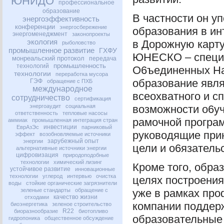
ЮНИДО
профессиональное
образование
В частности он у
энергоэффективность
конференции
энергосбережение
образования в ин
энергоменеджмент
законопроекты
экология
в Дорожную карту
рыболовство
промышленное развитие
ГХФУ
ЮНЕСКО
– специ
монреальский протокол
передача
промышленность
технологий
О6ъединенных На
технологии
переработка мусора
образование явля
ГЭФ
обращение с ПХБ
международное
всеохватного и с
сотрудничество
сертификация
энергоаудит
социальная
возможности о6уч
ответственность
тепловые насосы
рамочной програ
аммиак
промышленная интеграция стран
инвестиции
ЕврАзЭс
парниковый
руководящие при
эффект
возобновляемые источники
зарубежный опыт
энергии
цели и о6язательс
альтернативные источники энергии
цифровизация
природоподобные
технологии
химический лизинг
Кроме того, обра
устойчивое развитие
инновационные
технологии
углерод
интервью
очистка
целях построения
воды
стойкие органические загрязнители
зеленые стандарты
обращение с
уже в рамках про
качество жизни
отходами
компании подде
биоэнергетика
зеленое строительство
R22
биоразнообразие
биотопливо
образовательные
гидропоника
общественное обсуждение