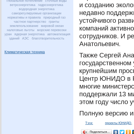
глобальное потепление
сточные воды
и созданию эколо
ветроэнергетика
гидроэнергетика
водородная энергетика
недавно поддержи
саморегулируемые организации
нормативы и правила
природный газ
устойчивого разв
частное партнерство
гранты
землепользование
мировой океан
компаний активн
налоговые льготы
морские перевозки
уран
ядерная энергетика
автоматизация
сотрудников. И ре
зданий
АЭС
благотворительность
Анатольевич.
Климатическая техника
Также Сергей Ана
государственном 
крупнейшим просв
Центр
ЮНИДО
в 
многие министерст
поддержали 13 ми
этом году число у
Полную версию 
Тэги:
проекты ЮНИДО
,
Поделиться…