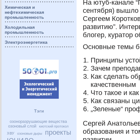
На ютуб-канале “
Химическая и
сентября) вышло
нефтехимическая
промышленность
Сергеем Коротков
развитию”. Интер
Холодильная
промышленность
блогер, куратор 
Электроэнергетика
Основные темы б
Принципы усто
Зачем препода
Как сделать об
качественным
Что такое и ка
Как связаны ци
„Зеленые“ про
Тэги
озоноразрушающие вещества
Сергей Анатольев
озоновый слой
киотский протокол
образования и то
проекты
ХФУ
озоновые дыры
развитии.