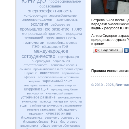
ЮНИДО
профессиональное
образование
энергоэффективность
конференции
энергосбережение
энергоменеджмент
законопроекты
Встреча была посвяще
экология
передачи экологическ
рыболовство
водных ресурсов
ЮНИ
промышленное развитие
ГХФУ
монреальский протокол
передача
Артем Сидоров вырази
промышленность
технологий
природных ресурсов Р
технологии
переработка мусора
в целом.
ГЭФ
обращение с ПХБ
Поделиться…
международное
сотрудничество
сертификация
энергоаудит
социальная
ответственность
тепловые насосы
аммиак
промышленная интеграция стран
Правила использован
инвестиции
ЕврАзЭс
парниковый
эффект
возобновляемые источники
зарубежный опыт
энергии
© 2010 - 2026, Вестн
альтернативные источники энергии
цифровизация
природоподобные
технологии
химический лизинг
устойчивое развитие
инновационные
технологии
углерод
интервью
очистка
воды
стойкие органические загрязнители
зеленые стандарты
обращение с
качество жизни
отходами
биоэнергетика
зеленое строительство
R22
биоразнообразие
биотопливо
гидропоника
общественное обсуждение