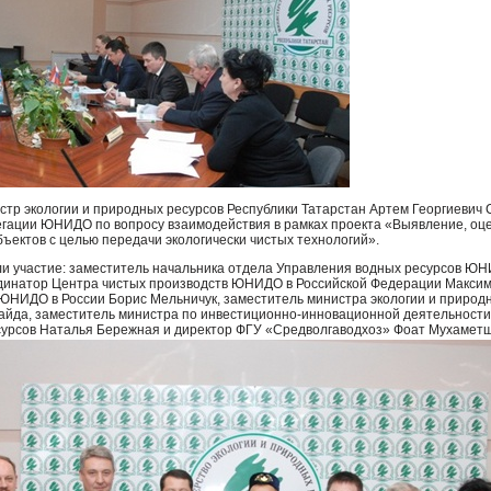
стр экологии и природных ресурсов Республики Татарстан Артем Георгиевич 
егации
ЮНИДО
по вопросу взаимодействия в рамках проекта «Выявление, оце
ъектов с целью передачи экологически чистых технологий».
и участие: заместитель начальника отдела Управления водных ресурсов
ЮН
ординатор Центра чистых производств
ЮНИДО
в Российской Федерации Максим
ЮНИДО
в России Борис Мельничук, заместитель министра экологии и природ
айда, заместитель министра по инвестиционно-инновационной деятельности
урсов Наталья Бережная и директор
ФГУ
«Средволгаводхоз» Фоат Мухаметш