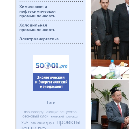
Химическая и
нефтехимическая
промышленность
Холодильная
промышленность
Электроэнергетика
Тэги
озоноразрушающие вещества
озоновый слой
киотский протокол
проекты
ХФУ
озоновые дыры